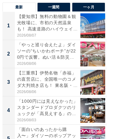
最新
一週間
一ヶ月
【愛知県】無料の動物園＆観
【兵庫
光牧場に、市初の天然温泉
ーメン
1
1
も！ 高速道路のハイウェイオ
再現した
ア...
道...
2026/08/07
2026/08/0
「やっと巡り会えたよ」ダイ
【三重
ソーの“ちいかわポーチ”が22
の直営
2
2
0円で反響。ぬい活＆防災...
ダ大判焼
伊...
2026/08/06
2026/08/0
【三重県】伊勢名物「赤福」
【千葉県
の直営店に、全国唯一のコメ
級マー
3
3
ダ大判焼き店も！ 東名阪・
ノベし
伊...
ー...
2026/08/06
2026/08/0
「1000円には見えなかった」
ステラ
スタンダードプロダクツのリ
詰め放題
4
4
ュックが「高見えする」の...
00円で「
2026/08/03
2026/08/0
「面白いのあったから購
立山連
入〜」ダイソーのポップアッ
風呂に、
5
5