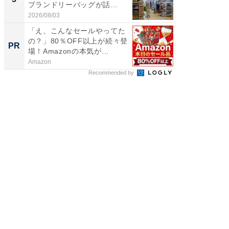
プランドリーバッグが話
層水風
題。“さま...
帰...
2026/08/03
2026/08/0
「え、こんなセールやってた
シェア別荘
の？」80％OFF以上が続々登
wners
PR
PR
場！Amazonの本気が...
Amazon
COCO VIL
Recommended by