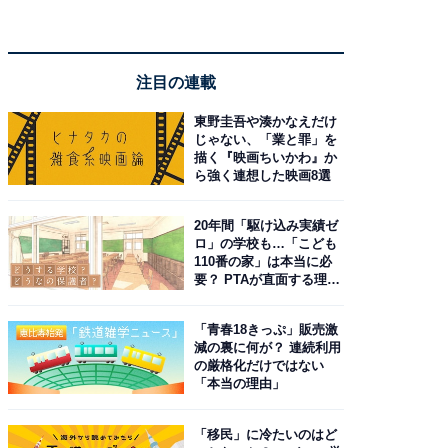
注目の連載
東野圭吾や湊かなえだけ
じゃない、「業と罪」を
描く『映画ちいかわ』か
ら強く連想した映画8選
20年間「駆け込み実績ゼ
ロ」の学校も…「こども
110番の家」は本当に必
要？ PTAが直面する理想
と現実
「青春18きっぷ」販売激
減の裏に何が？ 連続利用
の厳格化だけではない
「本当の理由」
「移民」に冷たいのはど