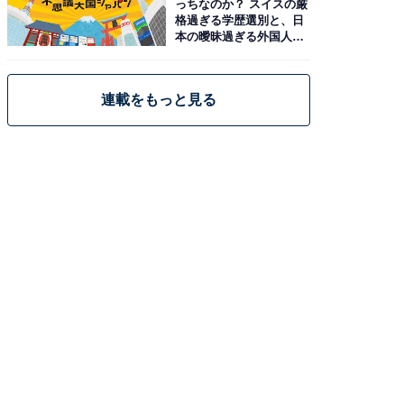
っちなのか？ スイスの厳
格過ぎる学歴選別と、日
本の曖昧過ぎる外国人政
策
連載をもっと見る