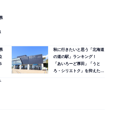
県
1
県
秋に行きたいと思う「北海道
位
の道の駅」ランキング！
5
「あいろーど厚田」「うと
ろ・シリエトク」を抑えた1
位は？【2025年調査】
チ