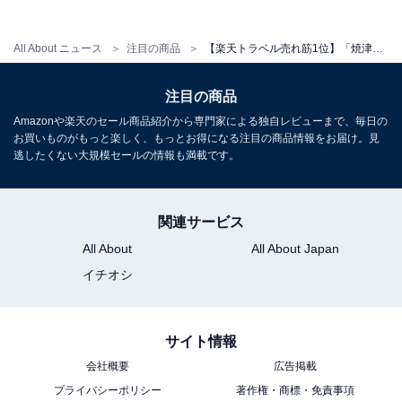
All About ニュース
注目の商品
【楽天トラベル売れ筋1位】「焼津温泉 焼津グランドホテル」は駿河湾と富士山を望む絶景ロケーションが魅力【9月26日】
注目の商品
Amazonや楽天のセール商品紹介から専門家による独自レビューまで、毎日の
お買いものがもっと楽しく、もっとお得になる注目の商品情報をお届け。見
逃したくない大規模セールの情報も満載です。
関連サービス
All About
All About Japan
イチオシ
サイト情報
会社概要
広告掲載
プライバシーポリシー
著作権・商標・免責事項