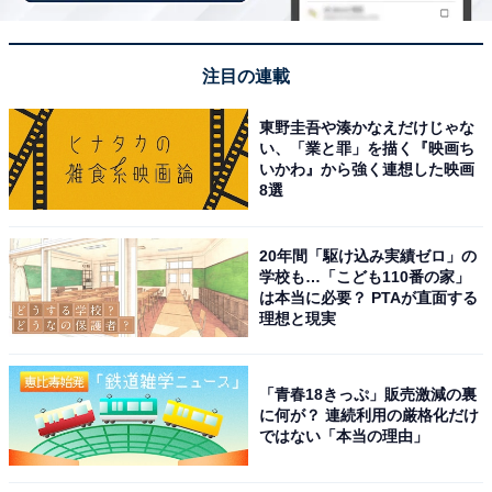
う。
＞楽天トラベルでキャンペーンを見る
注目の連載
※掲載されている情報は記事公開時のものです。あらか
東野圭吾や湊かなえだけじゃな
い、「業と罪」を描く『映画ち
じめご了承ください。また、記事中の宿泊プランを予約
いかわ』から強く連想した映画
すると、売上の一部がオールアバウトに還元されること
8選
があります。
20年間「駆け込み実績ゼロ」の
学校も…「こども110番の家」
この記事の執筆者：
All About ニュース お買
は本当に必要？ PTAが直面する
いもの部
理想と現実
Amazonのセール商品から売れ筋ランキングまで、毎日のお買いも
のがもっと楽しく、もっとお得になる情報をお届け。編集部員によ
「青春18きっぷ」販売激減の裏
る独自レビューなど、ここでしか手に入らない情報も満載です。
...続きを読む
に何が？ 連続利用の厳格化だけ
ではない「本当の理由」