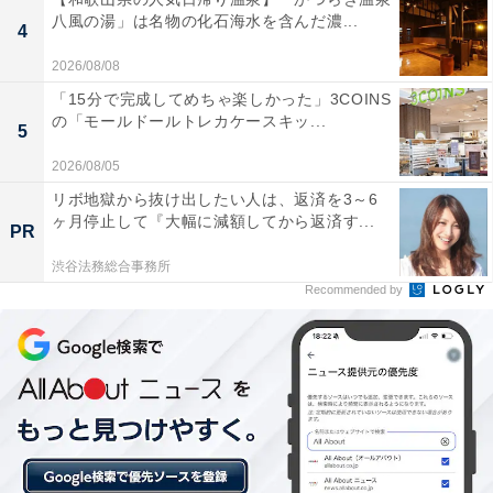
八風の湯」は名物の化石海水を含んだ濃...
4
2026/08/08
「15分で完成してめちゃ楽しかった」3COINS
の「モールドールトレカケースキッ...
5
楽天トラベルの「5と0のつく日」キャンペーンと
2026/08/05
は？
リボ地獄から抜け出したい人は、返済を3～6
ヶ月停止して『大幅に減額してから返済す...
PR
楽天トラベルでは、毎月5日・10日・15日・20日・25
渋谷法務総合事務所
日・30日に特別キャンペーンを実施。対象日にエントリ
Recommended by
ー＆予約をすると、宿泊料金が特別価格になるほか、ポ
イント還元率もアップします。
さらに、キャンペーン対象施設の中には、期間限定のス
ペシャルプランや豪華特典が付く場合もあります。旅行
をお得に楽しみたい方は、ぜひこの機会を活用しましょ