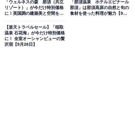
「ウェルネスの森 那須（共立
「那須温泉 ホテルエピナール
津グランドホテル」です。
リゾート）」が今だけ特別価格
那須」は那須高原の自然と旬の
に！英国調の建築美と空間を満
食材を使った料理が魅力【9月
喫【9月26日】
26日】
【楽天トラベルセール】「稲取
温泉 石花海」が今だけ特別価格
に！ 全室オーシャンビューの贅
沢宿【9月26日】
楽天トラベルでホテルを見る
この宿泊施設のおすすめポイントは？
「焼津グランドホテル」は、駿河湾と富士山を望む絶景
ロケーションが魅力のリゾートホテル。宿泊料金には食
事や温泉、ドリンク、アクティビティが含まれるオール
インクルーシブで、心ゆくまで滞在を楽しめます。館内