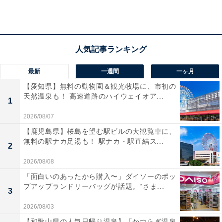
には3つの大浴場と15種類のお風呂、足湯テラスなど多
彩な温泉設備が揃い、絶景を眺めながら癒しのひととき
を過ごせます。
宿泊者からは「ラウンジがたくさんあり、ゆったりと楽
しめました」「食事はどれも美味しく、部屋からの眺め
最新
一週間
一ヶ月
も最高」との声が寄せられています。スポーツやお抹茶
【愛知県】無料の動物園＆観光牧場に、市初の
天然温泉も！ 高速道路のハイウェイオア...
体験などアクティビティも充実し、世代を問わず楽しめ
1
る温泉リゾートです。
2026/08/07
【鹿児島県】桜島を望む駅ビルの大観覧車に、
無料の駅ナカ足湯も！ 駅ナカ・駅直結ス...
2
2026/08/08
「面白いのあったから購入〜」ダイソーのポッ
プアップランドリーバッグが話題。“さま...
3
2026/08/03
【和歌山県の人気日帰り温泉】「かつらぎ温泉