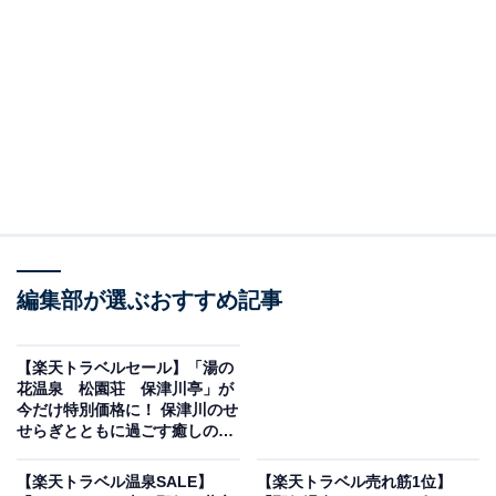
む絶景と新鮮海の幸を堪能できる
編集部が選ぶおすすめ記事
【楽天トラベルセール】「湯の
花温泉 松園荘 保津川亭」が
今だけ特別価格に！ 保津川のせ
せらぎとともに過ごす癒しの時
画像出典：楽天トラベル
間【9月26日】
「静岡県」で1位を獲得しているのは、「焼津温泉 焼
【楽天トラベル温泉SALE】
【楽天トラベル売れ筋1位】