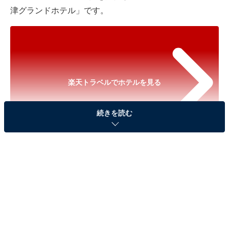
津グランドホテル」です。
楽天トラベルでホテルを見る
続きを読む
※以下のセール情報は2025年9月26日17時45分現在のも
のです。料金の変更、満室の場合もあります。
※本記事で紹介している商品の購入やサービスの利用により、売上の一部が
オールアバウトに還元されることがあります。
「焼津温泉 焼津グランドホテル」は駿河湾を望