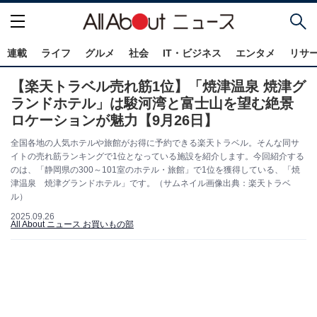
連載
ライフ
グルメ
社会
IT・ビジネス
エンタメ
リサ
【楽天トラベル売れ筋1位】「焼津温泉 焼津グ
ランドホテル」は駿河湾と富士山を望む絶景
ロケーションが魅力【9月26日】
全国各地の人気ホテルや旅館がお得に予約できる楽天トラベル。そんな同サ
イトの売れ筋ランキングで1位となっている施設を紹介します。今回紹介する
のは、「静岡県の300～101室のホテル・旅館」で1位を獲得している、「焼
津温泉 焼津グランドホテル」です。（サムネイル画像出典：楽天トラベ
ル）
2025.09.26
All About ニュース お買いもの部