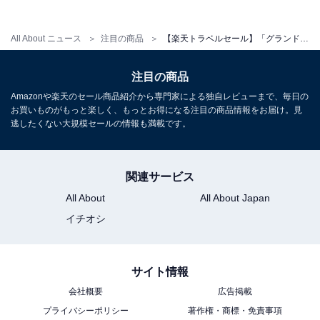
All About ニュース
注目の商品
【楽天トラベルセール】「グランドニッコー東京 台場」が今だけ特別価格に！ 東京湾を望む絶景とラグジュアリーな滞在【9月26日】
注目の商品
Amazonや楽天のセール商品紹介から専門家による独自レビューまで、毎日の
お買いものがもっと楽しく、もっとお得になる注目の商品情報をお届け。見
逃したくない大規模セールの情報も満載です。
関連サービス
All About
All About Japan
イチオシ
サイト情報
会社概要
広告掲載
プライバシーポリシー
著作権・商標・免責事項