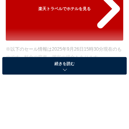
楽天トラベルでホテルを見る
※以下のセール情報は2025年9月26日15時30分現在のも
のです。料金の変更、満室の場合もあります。
続きを読む
※本記事で紹介している商品の購入やサービスの利用により、売上の一部が
オールアバウトに還元されることがあります。
「グランドニッコー東京 台場」が500円オフで登
場！