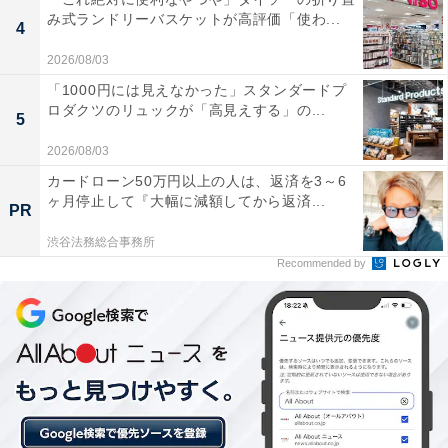
楽天トラベルの「クーポン祭」とは？
み式ランドリーバスケットが高評価「使わ...
4
2026/08/03
楽天トラベルでは、定期的に「クーポン祭」を開催。人
「1000円には見えなかった」スタンダードプ
気の宿やホテルを対象に、宿泊予約で使えるお得な割引
ロダクツのリュックが「高見えする」の...
5
クーポンを配布します。
2026/08/03
クーポンは、国内宿泊や海外ツアー、レンタカーなど、
カードローン50万円以上の人は、返済を3～6
ヶ月停止して『大幅に減額してから返済...
さまざまな旅行商品で利用可能。複数のクーポンを組み
PR
合わせて、さらに割引率をアップできる場合もありま
渋谷法務総合事務所
す。賢く旅の計画を立てて、お得に旅行を楽しみましょ
Recommended by
う。