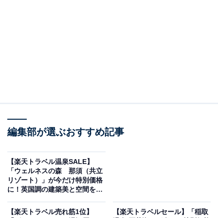
画像出典：楽天トラベル
編集部が選ぶおすすめ記事
「グランドニッコー東京 台場」は現在特別価格で宿泊
可能です。
【楽天トラベル温泉SALE】
「ウェルネスの森 那須（共立
リゾート）」が今だけ特別価格
に！英国調の建築美と空間を満
喫【9月26日】
【楽天トラベル売れ筋1位】
【楽天トラベルセール】「稲取