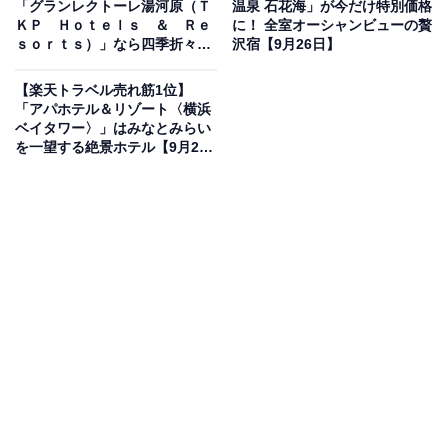
「グランレクトーレ湯河原（Ｔ
温泉 石花海」が今だけ特別価格
楽天トラベルでホテルを見る
ＫＰ Ｈｏｔｅｌｓ ＆ Ｒｅ
に！ 全室オーシャンビューの贅
ｓｏｒｔｓ）」なら四季折々の
沢宿【9月26日】
自然と露天風呂でリフレッシュ
できる【9月26日】
【楽天トラベル売れ筋1位】
「アパホテル＆リゾート〈横浜
ベイタワー〉」はみなとみらい
を一望する絶景ホテル【9月26
この宿泊施設のおすすめポイントは？
日】
「グランドニッコー東京 台場」は、東京湾やレインボー
ブリッジを一望できるシティリゾートホテル。ゆりかも
め「台場駅」直結で羽田空港からもアクセス良好です。
客室はハイグレードからレギュラータイプまで揃い、夜
景を楽しみながらくつろげます。館内には9つのレスト
ラン＆バーがあり、ブッフェやアフタヌーンティー、会
食まで幅広く対応。フィットネスやプール、エステなど
充実した施設も備わっています。