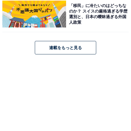
「移民」に冷たいのはどっちな
のか？ スイスの厳格過ぎる学歴
こちらもおすすめ
選別と、日本の曖昧過ぎる外国
人政策
【楽天トラベルセール】「湯の花温泉 松園
荘 保津川亭」が今だけ特別価格に！ 保津川の
せせらぎとともに過ごす癒しの時間【9月26
日】
連載をもっと見る