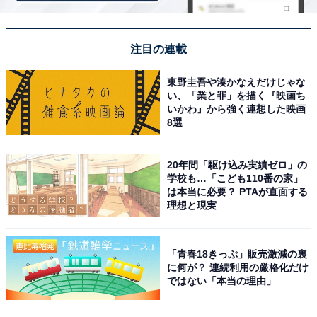
楽天トラベルでクーポン祭を見る
注目の連載
東野圭吾や湊かなえだけじゃな
い、「業と罪」を描く『映画ち
いかわ』から強く連想した映画
※掲載されている情報は記事公開時のものです。あらか
8選
じめご了承ください。
また、記事中の宿泊プランを予約すると、売上の一部が
20年間「駆け込み実績ゼロ」の
オールアバウトに還元されることがあります。
学校も…「こども110番の家」
は本当に必要？ PTAが直面する
理想と現実
この記事の執筆者：
All About ニュース お買
いもの部
「青春18きっぷ」販売激減の裏
Amazonのセール商品から売れ筋ランキングまで、毎日のお買いも
に何が？ 連続利用の厳格化だけ
のがもっと楽しく、もっとお得になる情報をお届け。編集部員によ
ではない「本当の理由」
る独自レビューなど、ここでしか手に入らない情報も満載です。
...続きを読む