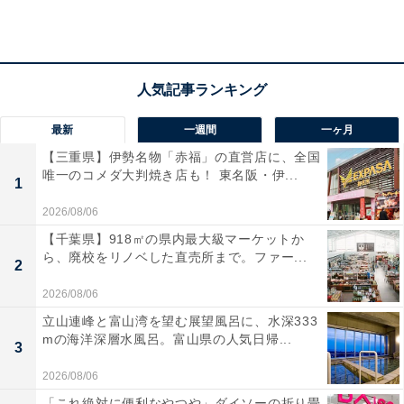
宿泊者からは「夜景を一望でき、親子ともども釘付けで
した」「朝食もバイキングでとても美味しかった」と好
評です。観光やビジネス、記念日の滞在にもおすすめの
ホテルです。
最新
一週間
一ヶ月
【三重県】伊勢名物「赤福」の直営店に、全国
唯一のコメダ大判焼き店も！ 東名阪・伊...
1
2026/08/06
【千葉県】918㎡の県内最大級マーケットか
ら、廃校をリノベした直売所まで。ファー...
2
2026/08/06
立山連峰と富山湾を望む展望風呂に、水深333
mの海洋深層水風呂。富山県の人気日帰...
3
2026/08/06
「これ絶対に便利なやつや」ダイソーの折り畳