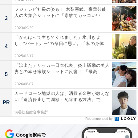
2024/10/17
フジテレビ社長の姿も！ 木梨憲武、豪華芸能
人の大集合ショットに「素敵でカッコいい...
3
2023/09/29
「がんばって生きてくれました」氷川きよ
し、“パートナー”の命日に思い。「私の身体...
4
2025/02/17
「涙出た」サッカー日本代表、炎上騒動の美人
妻との幸せ家族ショットに反響！ 「最高...
5
2026/08/07
カードローン地獄の人は、消費者金融が教えな
い『返済停止して減額・免除する方法』で...
PR
渋谷法務総合事務所
Recommended by