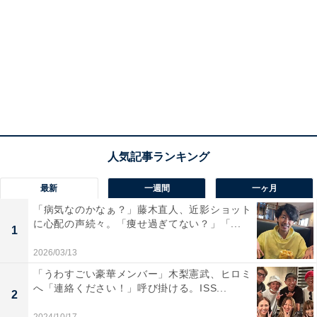
最新
一週間
一ヶ月
「病気なのかなぁ？」藤木直人、近影ショット
に心配の声続々。「痩せ過ぎてない？」「...
1
2026/03/13
「うわすごい豪華メンバー」木梨憲武、ヒロミ
へ「連絡ください！」呼び掛ける。ISS...
2