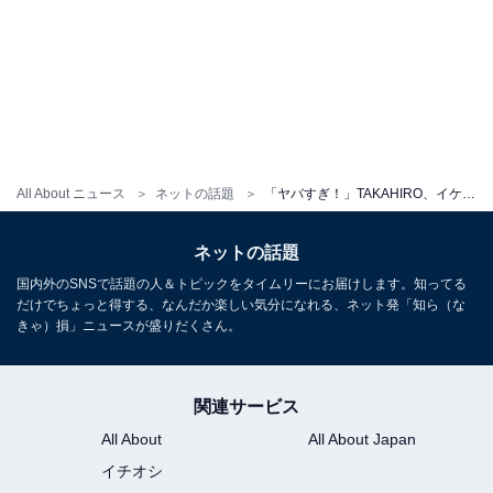
All About ニュース
ネットの話題
「ヤバすぎ！」TAKAHIRO、イケメン“兄弟飯”ショット公開「いや恋人か！」「これは致死量のトキメキ」
ネットの話題
国内外のSNSで話題の人＆トピックをタイムリーにお届けします。知ってる
だけでちょっと得する、なんだか楽しい気分になれる、ネット発「知ら（な
きゃ）損」ニュースが盛りだくさん。
関連サービス
All About
All About Japan
イチオシ