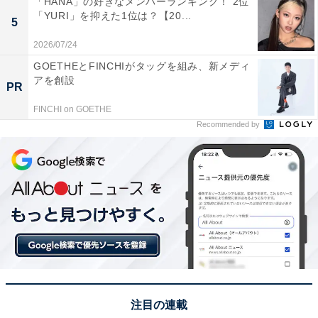
「HANA」の好きなメンバーランキング！ 2位
※回答コメントは原文ママです
「YURI」を抑えた1位は？【20...
5
2026/07/24
GOETHEとFINCHIがタッグを組み、新メディ
この記事の執筆者：
田中 寛大
アを創設
PR
一橋大学大学院社会学研究科修了後、国の所管法人に入職。地方公
FINCHI on GOETHE
共団体の情報化支援や広報を担当。2019年に株式会社アマノートを
Recommended by
設立し、現在はWebメディアや選書サービスの運営、SEO業務に従
...続きを読む
事。年間3,000本以上のコンテンツ制作に携わる。
次ページ
11位までのランキング結果を見る
注目の連載