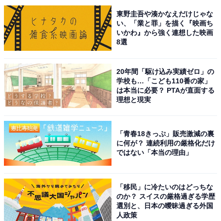
東野圭吾や湊かなえだけじゃな
い、「業と罪」を描く『映画ち
いかわ』から強く連想した映画
8選
20年間「駆け込み実績ゼロ」の
学校も…「こども110番の家」
は本当に必要？ PTAが直面する
理想と現実
こちらもおすすめ
「次に購入したい」と思うトヨタの車ランキン
「青春18きっぷ」販売激減の裏
グ！ 同率2位「アルファード」「プリウス」を
に何が？ 連続利用の厳格化だけ
抑えた1位は？【2025年調査】
ではない「本当の理由」
「移民」に冷たいのはどっちな
のか？ スイスの厳格過ぎる学歴
選別と、日本の曖昧過ぎる外国
人政策