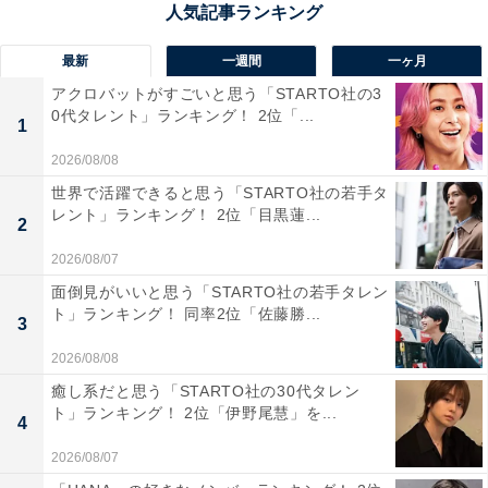
1位は「LX」でした。レクサスのフラッグシップSUVと
最新
一週間
一ヶ月
して、「高級感」や「ラグジュアリー」を評価する声が
アクロバットがすごいと思う「STARTO社の3
多数を占めました。存在感のある「かっこいい」デザイ
0代タレント」ランキング！ 2位「...
1
ンも高く評価されています。「一度は乗ってみたい」と
2026/08/08
いうコメントが非常に多く、憧れの車として強い支持を
世界で活躍できると思う「STARTO社の若手タ
集めていることがうかがえます。
レント」ランキング！ 2位「目黒蓮...
2
2026/08/07
回答者からは「パワフルさとラグジュアリーさを兼ね備
面倒見がいいと思う「STARTO社の若手タレン
えている」（40代女性／福島県）、「もはや憧れ、いつ
ト」ランキング！ 同率2位「佐藤勝...
3
かはクラウンではなく、いつかはレクサス！、と憧れの
存在です」（30代男性／北海道）、「ラグジュアリーな
2026/08/08
見た目と内装が好き」（40代女性／佐賀県）、「とにか
癒し系だと思う「STARTO社の30代タレン
ト」ランキング！ 2位「伊野尾慧」を...
くかっこ良く、憧れる。一度は乗ってみたい」（20代女
4
性／広島県）などのコメントが寄せられていました。
2026/08/07