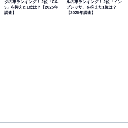
ダの車ランキング！ 2位「CX-
ルの車ランキング！ 2位「イン
乗り心地がよかったから」（30代女性／兵庫県）、「ス
3」を抑えた1位は？【2025年
プレッサ」を抑えた1位は？
タイリッシュでかっこいい見た目だから」（10代男性／
調査】
【2025年調査】
岡山県）などのコメントが寄せられていました。
1位：LX／71票