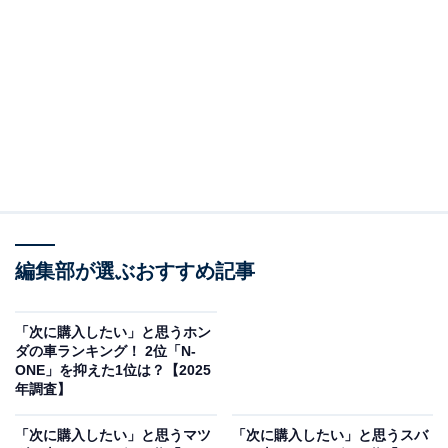
※本調査は全国250人を対象に実施したもので、結果は
回答者の意見を集計したものであり、全体の意見を断定
的に示すものではありません
2位：RX／34票
2位は「RX」でした。「かっこいい」「スタイリッシ
ュ」など、洗練されたデザインに多くの評価が集まりま
した。実際に乗車した経験から乗り心地の良さを挙げる
声も多く、長距離でも疲れにくいスムーズな走りが魅力
編集部が選ぶおすすめ記事
とされています。高級SUVとしての快適性と安全性能
も、高く評価されているようです。
「次に購入したい」と思うホン
ダの車ランキング！ 2位「N-
ONE」を抑えた1位は？【2025
回答者からは「デザイン性も洗練されており、街乗りか
年調査】
ら長距離まで幅広く活用できるため選びました」（30代
「次に購入したい」と思うマツ
「次に購入したい」と思うスバ
女性／秋田県）、「実際にのせてもらったことがあり、