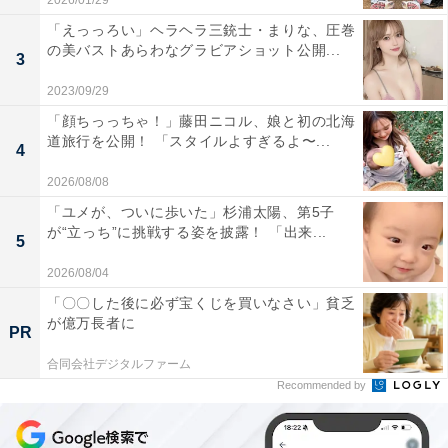
2026/01/29
「えっっろい」ヘラヘラ三銃士・まりな、圧巻
の美バストあらわなグラビアショット公開...
3
2023/09/29
「顔ちっっちゃ！」藤田ニコル、娘と初の北海
道旅行を公開！ 「スタイルよすぎるよ〜...
4
2026/08/08
「ユメが、ついに歩いた」杉浦太陽、第5子
が“立っち”に挑戦する姿を披露！ 「出来...
5
2026/08/04
「〇〇した後に必ず宝くじを買いなさい」貧乏
が億万長者に
PR
合同会社デジタルファーム
Recommended by