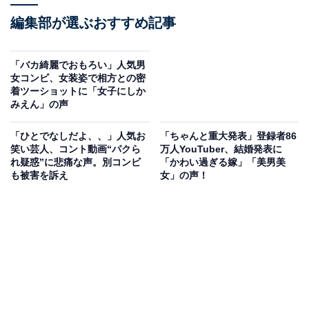
編集部が選ぶおすすめ記事
「バカ綺麗でおもろい」人気男
女コンビ、女装姿で相方との密
着ツーショットに「女子にしか
みえん」の声
「ひとでなしだよ、、」人気お
「ちゃんと重大発表」登録者86
笑い芸人、コント動画“パクら
万人YouTuber、結婚発表に
れ疑惑”に悲痛な声。別コンビ
「かわい過ぎる嫁」「美男美
も被害を訴え
女」の声！