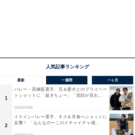
最新
一週間
一ヶ月
バレー・髙橋藍選手、兄＆愛犬とのプライベー
トショットに「超きちょー」「笑顔が見れ...
1
2026/03/08
イケメンバレー選手、キス＆耳食べショットに
反響！ 「なんなのーこのイチャイチャ感...
2