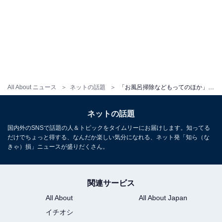
All About ニュース
ネットの話題
「お風呂掃除などもってのほか」“交際0日婚”芸人、ネイル披露に「中込さんにやってもらいましょ」の声！
ネットの話題
国内外のSNSで話題の人＆トピックをタイムリーにお届けします。知ってる
だけでちょっと得する、なんだか楽しい気分になれる、ネット発「知ら（な
きゃ）損」ニュースが盛りだくさん。
関連サービス
All About
All About Japan
イチオシ