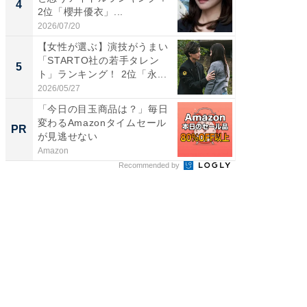
4
4
2位「櫻井優衣」...
グ！ 2
2026/07/20
2026/08/0
【女性が選ぶ】演技がうまい
「ファン
「STARTO社の若手タレン
ARTO
5
5
ト」ランキング！ 2位「永...
グ！ 2
2026/05/27
2026/08/0
「今日の目玉商品は？」毎日
「え、
変わるAmazonタイムセール
の？」8
PR
PR
が見逃せない
場！Ama
Amazon
Amazon
Recommended by