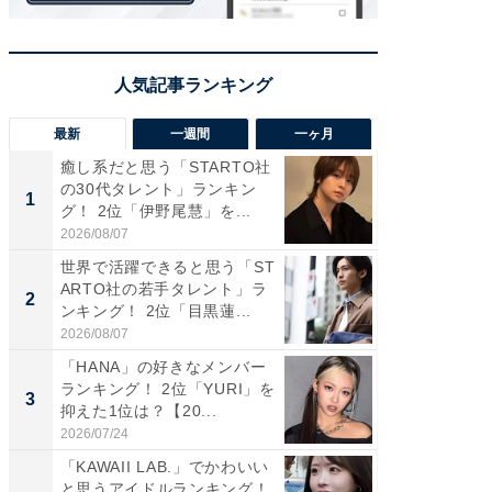
最新
一週間
一ヶ月
癒し系だと思う「STARTO社
癒し系だ
の30代タレント」ランキン
の若手
1
1
グ！ 2位「伊野尾慧」を...
グ！ 2
2026/08/07
2026/08/0
世界で活躍できると思う「ST
「パフ
ARTO社の若手タレント」ラ
思うST
2
2
ンキング！ 2位「目黒蓮...
ンキング
2026/08/07
2026/08/0
「HANA」の好きなメンバー
ギャップ
ランキング！ 2位「YURI」を
RTO社
3
3
抑えた1位は？【20...
キング！
2026/07/24
2026/08/0
「KAWAII LAB.」でかわいい
癒し系だ
と思うアイドルランキング！
の30代