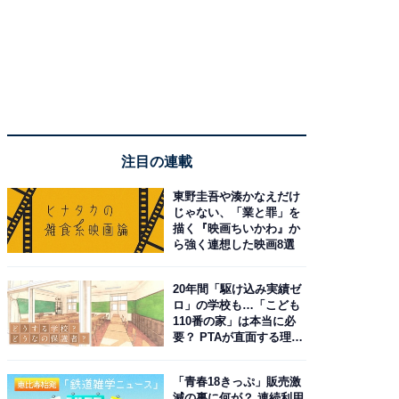
注目の連載
東野圭吾や湊かなえだけ
じゃない、「業と罪」を
描く『映画ちいかわ』か
ら強く連想した映画8選
20年間「駆け込み実績ゼ
ロ」の学校も…「こども
110番の家」は本当に必
要？ PTAが直面する理想
と現実
「青春18きっぷ」販売激
減の裏に何が？ 連続利用