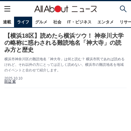
連載
ライフ
グルメ
社会
IT・ビジネス
エンタメ
リサ
【横浜18区】読めたら横浜ツウ！ 神奈川大学
の略称に惑わされる難読地名「神大寺」の読
み方と歴史
横浜市神奈川区の難読地名「神大寺」は何と読む？ 横浜市民であれば読める
けれど、それ以外の方にとっては正しく読めない、横浜市の難読地名を地域
のイベントと合わせて紹介します。
2025.10.10
田辺 紫