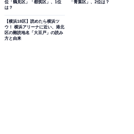
位「鶴見区」「都筑区」、1位
「青葉区」、2位は？
は？
【横浜18区】読めたら横浜ツ
ウ！ 横浜アリーナに近い、港北
区の難読地名「大豆戸」の読み
方と由来
横浜市神奈川区の難読地名「神大寺」の読み方
は？
神大寺は「かんだいじ」と読みます。
神奈川大学の略称
が「神大（じんだい）」であることから
「じんだいじ」
と誤読
されることが多いようです。
町名は旧村名を採っており、その由来は町の中央付近に
ある「塩嘗（じょうちょう）地蔵」（塩を供えるいぼ取
り地蔵）の近くに、かつて「神大寺」という寺があった
ことだと伝えられています。