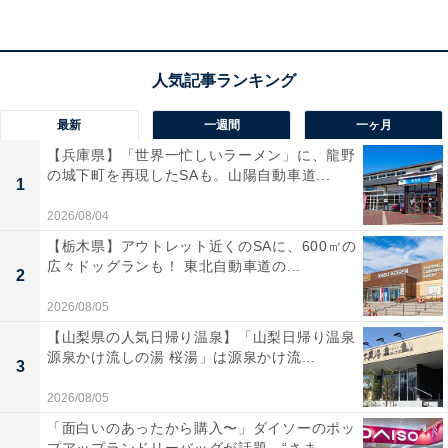
古くは橘樹（たちばな）郡神大寺村といい、1889年の市
町村制施行の際、小机村大字神大寺となり、1892年に城
郷（しろさと）村大字神大寺となりました。1927年の横
浜市編入の際、この区域に神大寺町が新設されました。
最新
一週間
一ヶ月
【兵庫県】「世界一忙しいラーメン」に、龍野
参考：『横浜の町名』（横浜市市民局）、「ウィキペデ
の城下町を再現したSAも。山陽自動車道...
1
ィア（Wikipedia）：フリー百科事典」神大寺
2026/08/04
【栃木県】アウトレット近くのSAに、600㎡の
神大寺がある神奈川区は、横浜18区で「区名がかっこい
広々ドッグランも！ 東北自動車道の...
2
いと思う区」ランキング（All About ニュース編集部が実
施）で第1位となっています。
2026/08/05
【山梨県の人気日帰り温泉】「山梨日帰り温泉
源泉かけ流しの湯 桜湯」は源泉かけ流...
【関連記事】
3
横浜18区で「区名がかっこいい」と思う区ランキング！
2026/08/05
2位「青葉区」、1位は？
「面白いのあったから購入〜」ダイソーのポッ