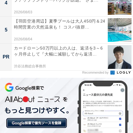
プアップランドリーバッグが話題。“さま...
4
いかがでしたか？ 横浜を訪れた際は、ぜひ難読地名にも
2026/08/03
注目してみてください。
【羽田空港周辺】夏季プールは大人450円＆24
時間営業の天然温泉も！ コスパ抜群...
5
この記事の執筆者：田辺 紫 プロフィール
2026/08/04
神奈川県在住コピーライター。2001年2月より総合情報
カードローン50万円以上の人は、返済を3～6
サイト「All About」で横浜ガイドを務める。2009年4
ヶ月停止して『大幅に減額してから返済...
PR
月、第3回かながわ検定 横浜ライセンス1級取得。「横浜
ウォッチャー」として、ブログ、SNSを運営。
渋谷法務総合事務所
Recommended by
こちらもおすすめ
横浜18区で「区名がかっこいい」と思う区ラン
キング！ 2位「青葉区」、1位は？