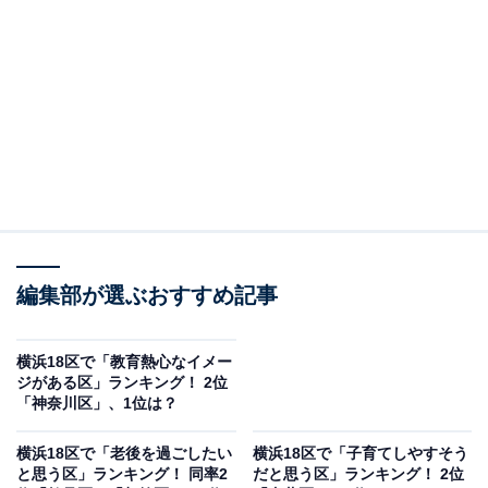
年10月に大学祭「
神大フェスタ
」が開催されています。
期間中は、サークルやゼミの発表をはじめ、生徒たちに
よる飲食ブースや地域の方々も出店するフリーマーケッ
ト、「神大歌うまNo.1」などのさまざまなステージイベ
ントが行われます。
神奈川大学 横浜キャンパスの近くには「神大寺」という
地名がありますが、何と読むでしょう？
編集部が選ぶおすすめ記事
横浜18区で「教育熱心なイメー
ジがある区」ランキング！ 2位
「神奈川区」、1位は？
横浜18区で「老後を過ごしたい
横浜18区で「子育てしやすそう
と思う区」ランキング！ 同率2
だと思う区」ランキング！ 2位