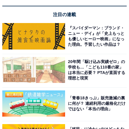
注目の連載
『スパイダーマン：ブランド・
ニュー・デイ』が「史上もっと
も優しいヒーロー映画」になっ
た理由。予習したい作品は？
20年間「駆け込み実績ゼロ」の
学校も…「こども110番の家」
は本当に必要？ PTAが直面する
理想と現実
「青春18きっぷ」販売激減の裏
に何が？ 連続利用の厳格化だけ
ではない「本当の理由」
「移民」に冷たいのはどっちな