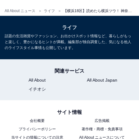
All About ニュース
ライフ
【横浜18区】読めたら横浜ツウ！ 神奈川大学の略称に惑わされる難読地名「神大寺」の読み方と歴史
ライフ
話題の生活雑貨やファッション、お出かけスポット情報など、暮らしがもっ
と楽しく、豊かになるヒントが満載。編集部が独自調査した、気になる他人
のライフスタイル事情も公開しています。
関連サービス
All About
All About Japan
イチオシ
サイト情報
会社概要
広告掲載
プライバシーポリシー
著作権・商標・免責事項
当サイトの情報についての注意
All About ニュースについて