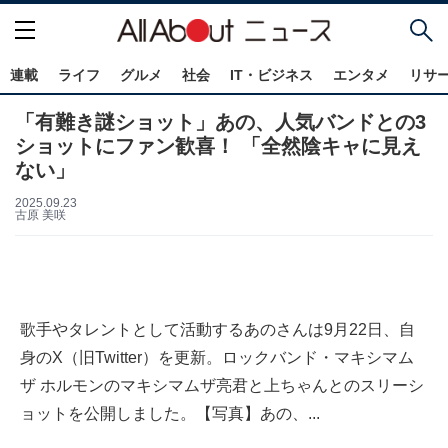
連載
ライフ
グルメ
社会
IT・ビジネス
エンタメ
リサ
「有難き謎ショット」あの、人気バンドとの3
ショットにファン歓喜！ 「全然陰キャに見え
ない」
2025.09.23
古原 美咲
歌手やタレントとして活動するあのさんは9月22日、自
身のX（旧Twitter）を更新。ロックバンド・マキシマム
ザ ホルモンのマキシマムザ亮君と上ちゃんとのスリーシ
ョットを公開しました。【写真】あの、...