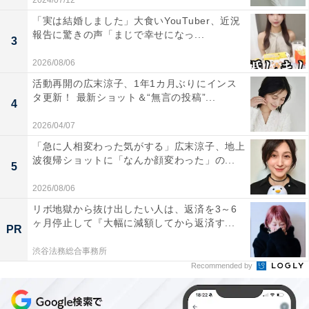
2024/07/12
「実は結婚しました」大食いYouTuber、近況
報告に驚きの声「まじで幸せになっ...
3
2026/08/06
活動再開の広末涼子、1年1カ月ぶりにインス
タ更新！ 最新ショット＆“無言の投稿”...
4
2026/04/07
「急に人相変わった気がする」広末涼子、地上
波復帰ショットに「なんか顔変わった」の...
5
2026/08/06
リボ地獄から抜け出したい人は、返済を3～6
ヶ月停止して『大幅に減額してから返済す...
PR
渋谷法務総合事務所
Recommended by