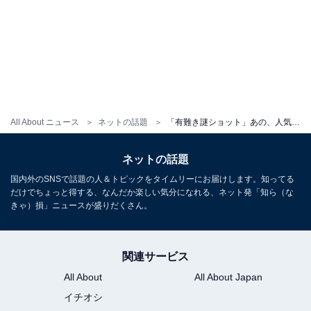
All About ニュース
ネットの話題
「有難き謎ショット」あの、人気バンドとの3ショットにファン歓喜！ 「全然陰キャに見えない」
ネットの話題
国内外のSNSで話題の人＆トピックをタイムリーにお届けします。知ってる
だけでちょっと得する、なんだか楽しい気分になれる、ネット発「知ら（な
きゃ）損」ニュースが盛りだくさん。
関連サービス
All About
All About Japan
イチオシ