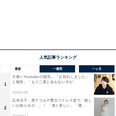
最新
一週間
一ヶ月
大食いYoutuberの彼氏、『お別れしました』
と報告。「もう二度と会わない方が...
1
2024/11/06
広末涼子、美デコルテ際立つドレス姿で「嬉し
いお知らせが…」！ 「凄く美しい」「透...
2