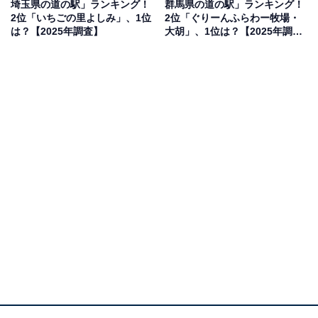
埼玉県の道の駅」ランキング！
群馬県の道の駅」ランキング！
く、茨城県産のメロンを使ったメロンクリームパンが特
2位「いちごの里よしみ」、1位
2位「ぐりーんふらわー牧場・
にお土産にいい」（30代女性／愛知県）、「新しい道の
は？【2025年調査】
大胡」、1位は？【2025年調
駅で大きなメロンパンや干し芋など美味しそうなお土産
査】
がたくさんある」（40代女性／埼玉県）といった声が集
まりました。