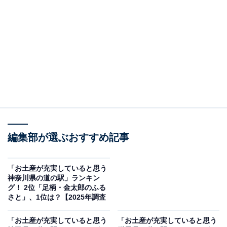
＞10位までの全ランキング結果を見る
2位：常総（常総市）／33票
常総市にある道の駅「常総」は、圏央道常総インターチ
ェンジを降りてすぐのアクセス抜群な場所にあり、常総
市の新たな玄関口として期待されています。市の豊かな
自然で育まれた美味しい米や新鮮な野菜、果物、地元特
産品を使った加工品やお土産などを揃えているのも魅
編集部が選ぶおすすめ記事
力。ジャパンフードセレクションでグランプリを獲得し
た「ぼくのメロン食パン」や、旬のフルーツを使ったス
「お土産が充実していると思う
イーツも登場します。
神奈川県の道の駅」ランキン
グ！ 2位「足柄・金太郎のふる
さと」、1位は？【2025年調査
回答者からは「名産品のメロンを使った土産物が豊富だ
からです」（50代男性／兵庫県）、「品数が圧倒的に多
「お土産が充実していると思う
「お土産が充実していると思う