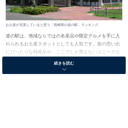
お土産が充実していると思う「長崎県の道の駅」ランキング
道の駅は、地域ならではの名産品や限定グルメを手に入
れられるお土産スポットとしても人気です。旅の思い出
にぴったりな特産品や、ここでしか買えないユニークな
商品が並び、訪れる人の心をわくわくさせてくれます。
続きを読む
今回はそんな魅力に迫ります。
All About ニュース編集部では、2025年9月18〜19日の期
間、全国20〜60代の男女250人を対象に、道の駅に関す
るアンケートを実施しました。その中から、お土産が充
実していると思う「長崎県の道の駅」ランキングの結果
をご紹介します。