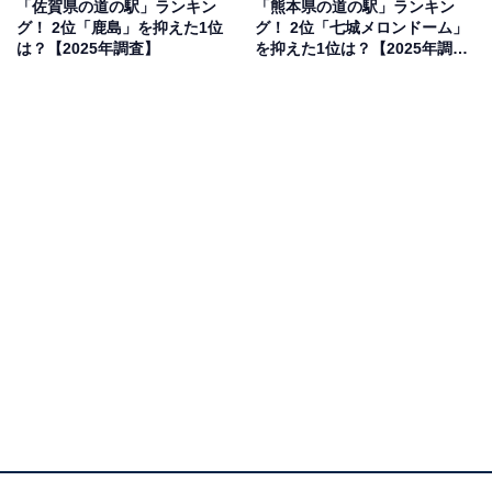
「佐賀県の道の駅」ランキン
「熊本県の道の駅」ランキン
いるから」（40代男性／神奈川県）といった声が集まり
グ！ 2位「鹿島」を抑えた1位
グ！ 2位「七城メロンドーム」
ました。
は？【2025年調査】
を抑えた1位は？【2025年調
査】
1位：させぼっくす99（佐世保市）／68票