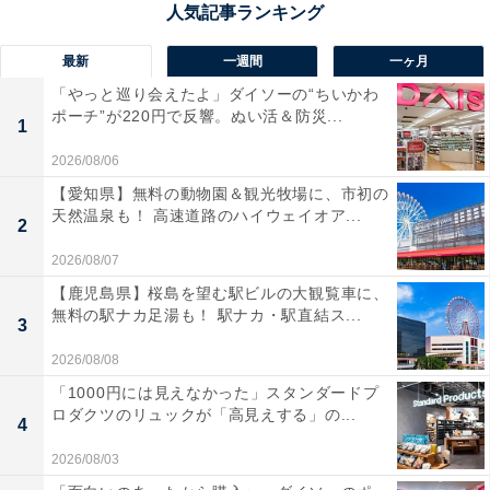
佐世保バーガーやレモンステーキなど、佐世保のご当地
グルメを堪能できる道の駅。観光客に大人気のお土産が
最新
一週間
一ヶ月
充実し、佐世保観光の立ち寄りスポットとして外せない
「やっと巡り会えたよ」ダイソーの“ちいかわ
存在です。
ポーチ”が220円で反響。ぬい活＆防災...
1
2026/08/06
回答者からは「九十九島の魚介類、長崎和牛など、佐世
【愛知県】無料の動物園＆観光牧場に、市初の
保ならではのお土産が豊富にあるから」（50代男性／大
天然温泉も！ 高速道路のハイウェイオア...
2
分県）、「焼き物や地酒、お茶など豊富な種類のお土産
2026/08/07
を取り扱っていそうだと思うからです」（30代女性／宮
【鹿児島県】桜島を望む駅ビルの大観覧車に、
城県）、「佐世保バーガー関連商品や海産物、地元スイ
無料の駅ナカ足湯も！ 駅ナカ・駅直結ス...
3
ーツなど種類が豊富。観光地らしい賑わいもあり、選ぶ
楽しさがあるから」（50代女性／兵庫県）といった声が
2026/08/08
集まりました。
「1000円には見えなかった」スタンダードプ
ロダクツのリュックが「高見えする」の...
4
2026/08/03
※回答者からのコメントは原文ママです