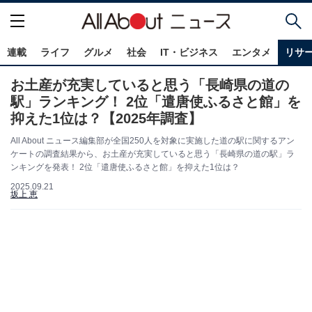
連載
ライフ
グルメ
社会
IT・ビジネス
エンタメ
リサ
お土産が充実していると思う「長崎県の道の
駅」ランキング！ 2位「遣唐使ふるさと館」を
抑えた1位は？【2025年調査】
All About ニュース編集部が全国250人を対象に実施した道の駅に関するアン
ケートの調査結果から、お土産が充実していると思う「長崎県の道の駅」ラ
ンキングを発表！ 2位「遣唐使ふるさと館」を抑えた1位は？
2025.09.21
坂上 恵