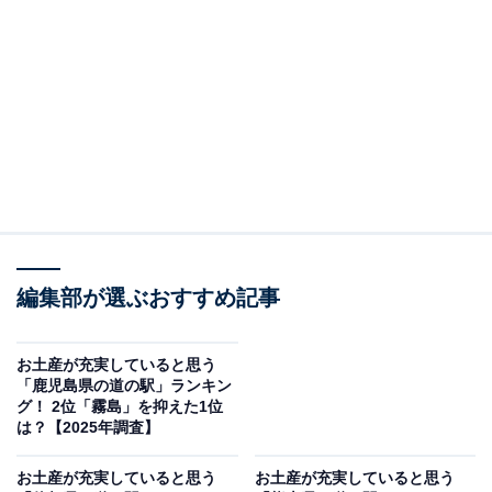
＞10位までの全ランキング結果を見る
2位：遣唐使ふるさと館（五島市）／37票
五島の歴史と文化を伝える道の駅で、五島うどんやかん
ころ餅といった特産品がそろいます。美しい自然ととも
に、五島の魅力をたっぷり体感できるスポットとして人
気です。
回答者からは「スボかまぼこやかんころ餅、原口みかん
編集部が選ぶおすすめ記事
ジュース、鯨に肉入りだが汁など美味しいお土産がたく
さんあります」（30代男性／宮城県）、「五島うどん、
お土産が充実していると思う
「鹿児島県の道の駅」ランキン
椿油、一夜干しなど食べ物のお土産に事欠きません」
グ！ 2位「霧島」を抑えた1位
（40代女性／広島県）、「鮮魚の一夜干しなどの多彩な
は？【2025年調査】
海産物に五島うどん、椿油や芋・むぎ焼酎など、福江島
お土産が充実していると思う
お土産が充実していると思う
をはじめ、上五島市の島々からの逸品が多数用意されて