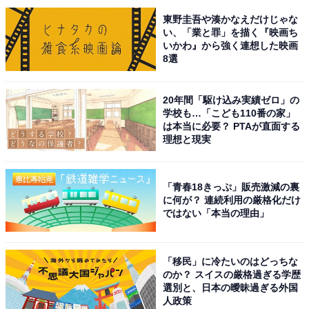
東野圭吾や湊かなえだけじゃな
い、「業と罪」を描く『映画ち
いかわ』から強く連想した映画
8選
20年間「駆け込み実績ゼロ」の
学校も…「こども110番の家」
は本当に必要？ PTAが直面する
こちらもおすすめ
理想と現実
お土産が充実していると思う「大分県の道の
駅」ランキング！ 2位「原尻の滝」を抑えた1位
は？【2025年調査】
「青春18きっぷ」販売激減の裏
に何が？ 連続利用の厳格化だけ
ではない「本当の理由」
「移民」に冷たいのはどっちな
のか？ スイスの厳格過ぎる学歴
選別と、日本の曖昧過ぎる外国
人政策
1
2