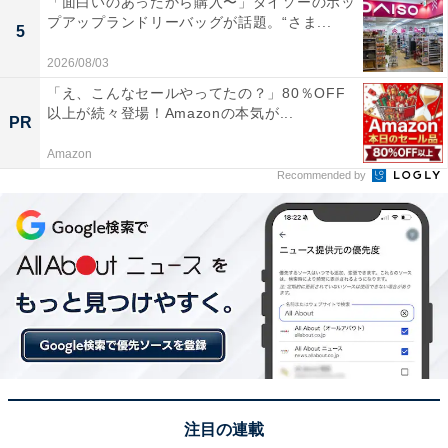
「面白いのあったから購入〜」ダイソーのポッ
プアップランドリーバッグが話題。“さま...
5
この記事の執筆者：
坂上 恵
2026/08/03
「え、こんなセールやってたの？」80％OFF
All About ニュースの編集者。オールアバウトに入社後、SNSトレン
以上が続々登場！Amazonの本気が...
PR
ドにフォーカスした記事執筆やSEOライティングの経験を経て、の
ちにAll About ニュースチームのメンバーに加入。現在は旅行・カル
Amazon
...続きを読む
チャー・エンタメなどを中心に企画編集を担当。東京都出身。居酒
Recommended by
屋巡りとスポーツ観戦が生きがい。
次ページ
10位までのランキング結果を見る
注目の連載