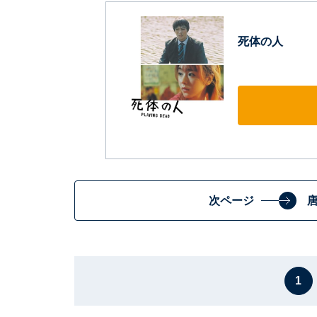
死体の人
次ページ
1