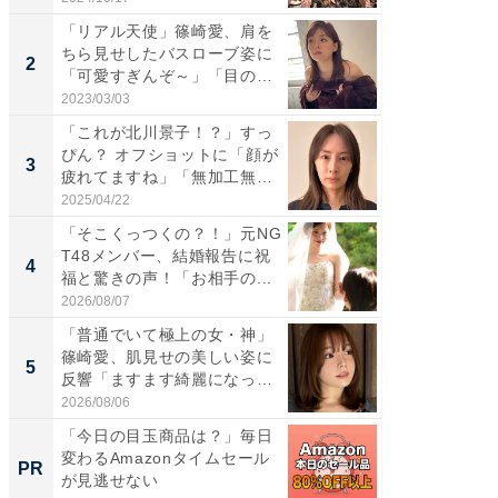
「リアル天使」篠崎愛、肩を
「女の
ちら見せしたバスローブ姿に
介、バ
2
2
「可愛すぎんぞ～」「目の表
らのプレ
情...
愛...
2023/03/03
2026/08/0
「これが北川景子！？」すっ
「脚が
ぴん？ オフショットに「顔が
横川尚
3
3
疲れてますね」「無加工無
ムキな姿
表...
刃...
2025/04/22
2026/08/0
「そこくっつくの？！」元NG
「え、
T48メンバー、結婚報告に祝
芸人、2
4
4
福と驚きの声！「お相手の...
エットに
2026/08/07
2026/08/0
「普通でいて極上の女・神」
「脳がバ
篠崎愛、肌見せの美しい姿に
装姿が話
5
5
反響「ますます綺麗になって
のお父さ
い...
2026/08/06
2026/08/0
「今日の目玉商品は？」毎日
すべて
変わるAmazonタイムセール
るその
PR
PR
が見逃せない