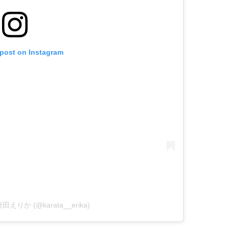
 post on Instagram
y 唐田えりか (@karata__erika)