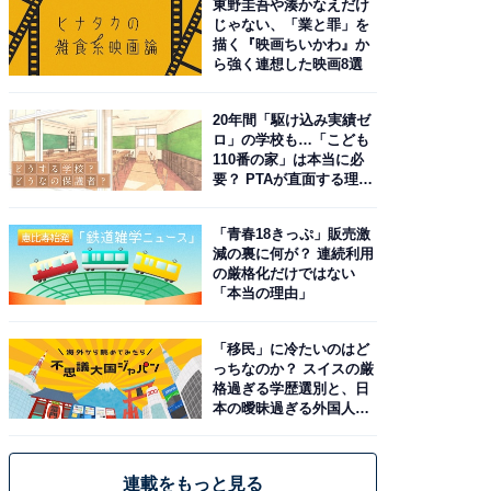
東野圭吾や湊かなえだけ
じゃない、「業と罪」を
描く『映画ちいかわ』か
ら強く連想した映画8選
20年間「駆け込み実績ゼ
ロ」の学校も…「こども
110番の家」は本当に必
要？ PTAが直面する理想
と現実
「青春18きっぷ」販売激
減の裏に何が？ 連続利用
の厳格化だけではない
「本当の理由」
「移民」に冷たいのはど
っちなのか？ スイスの厳
格過ぎる学歴選別と、日
本の曖昧過ぎる外国人政
策
連載をもっと見る