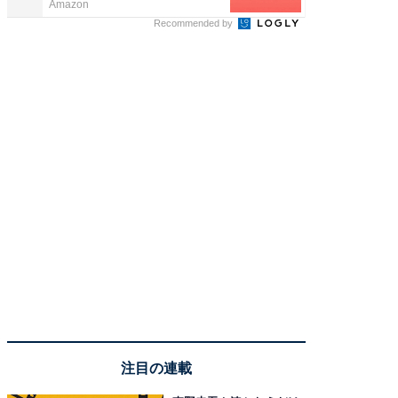
Amazon
COCO VIL
Recommended by
注目の連載