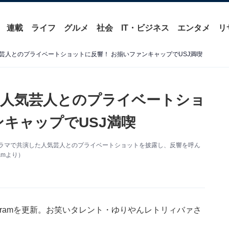
連載
ライフ
グルメ
社会
IT・ビジネス
エンタメ
リ
芸人とのプライベートショットに反響！ お揃いファンキャップでUSJ満喫
人気芸人とのプライベートショ
ンキャップでUSJ満喫
新。ドラマで共演した人気芸人とのプライベートショットを披露し、反響を呼ん
amより）
agramを更新。お笑いタレント・ゆりやんレトリィバァさ