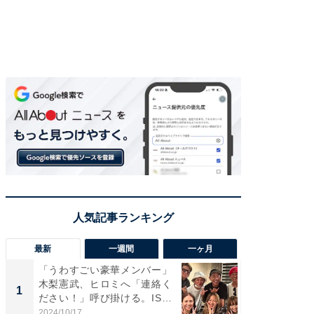
最新
一週間
一ヶ月
「うわすごい豪華メンバー」
「さす
木梨憲武、ヒロミへ「連絡く
は」高
1
1
ださい！」呼び掛ける。IS
災地を
S...
「カ...
2024/10/17
2026/08/0