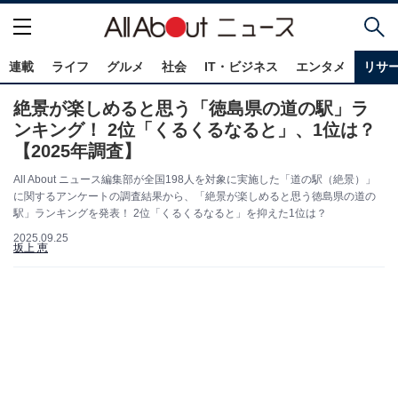
連載
ライフ
グルメ
社会
IT・ビジネス
エンタメ
リサ
絶景が楽しめると思う「徳島県の道の駅」ラ
ンキング！ 2位「くるくるなると」、1位は？
【2025年調査】
All About ニュース編集部が全国198人を対象に実施した「道の駅（絶景）」
に関するアンケートの調査結果から、「絶景が楽しめると思う徳島県の道の
駅」ランキングを発表！ 2位「くるくるなると」を抑えた1位は？
2025.09.25
坂上 恵