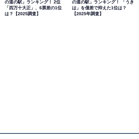
の道の駅」ランキング！ 2位
の道の駅」ランキング！ 「うき
から見る景色は清々しく感じる」（20代女性／宮城
「四万十大正」、6票差の1位
は」を僅差で抑えた1位は？
県）、「さつまいもなどのモニュメントと空が映えるか
は？【2025調査】
【2025年調査】
ら」（30代女性／神奈川県）といった声が集まりまし
た。