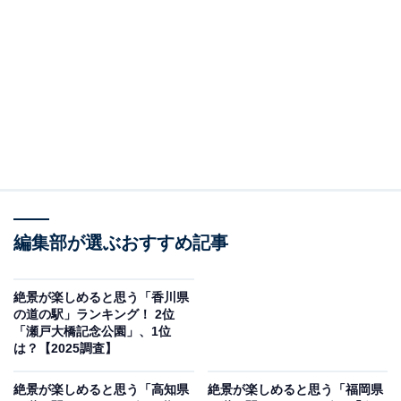
2位：くるくるなると（鳴門市）／33票
「道の駅 くるくるなると」は、鳴門海峡の近くに位置
し、海風と広がる景色が心地よい道の駅です。名前が示
すように“渦潮”を見ることのできるスポットが近隣にあ
ります。施設内の見晴らしデッキからは開放感のある海
景が一面に広がり、旅の途中でよい気分転換になりま
す。ジップラインや遊具などもあり、子ども連れの家族
にも人気のスポット。海と空と風を感じながら、寄り道
編集部が選ぶおすすめ記事
したくなる道の駅です。
絶景が楽しめると思う「香川県
の道の駅」ランキング！ 2位
回答者からは「新しくて設備がきれい。見晴らしデッキ
「瀬戸大橋記念公園」、1位
やジップラインなど“景色を楽しむための施設”もあるの
は？【2025調査】
で、景観＋アクティビティ両方楽しみたい人におすす
絶景が楽しめると思う「高知県
絶景が楽しめると思う「福岡県
め」（60代男性／香川県）、「施設が新しい感じで2階