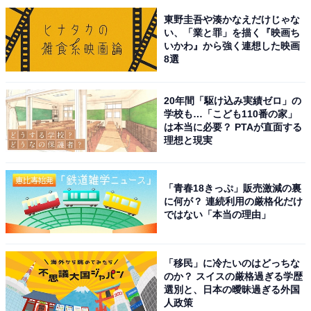
東野圭吾や湊かなえだけじゃな
い、「業と罪」を描く『映画ち
いかわ』から強く連想した映画
8選
20年間「駆け込み実績ゼロ」の
学校も…「こども110番の家」
は本当に必要？ PTAが直面する
理想と現実
「青春18きっぷ」販売激減の裏
に何が？ 連続利用の厳格化だけ
ではない「本当の理由」
こちらもおすすめ
絶景が楽しめると思う「愛媛県の道の駅」ラン
キング！ 2位「佐田岬半島ミュージアム」を抑
えた1位は？
「移民」に冷たいのはどっちな
のか？ スイスの厳格過ぎる学歴
選別と、日本の曖昧過ぎる外国
人政策