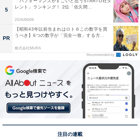
「パフォーマンスがすごいと思うSTARTO社タ
麗。紅葉の時期は特に良い」（30代女性／大阪府）とい
レント」ランキング！ 2位「佐久間...
5
った声が集まりました。
2026/08/06
【昭和43年以前生まれはロト６この数字を買
※回答者からのコメントは原文ママです
うべき】6つの数字が「完全一致」する方...
PR
株式会社MURA
Recommended by
この記事の執筆者：
坂上 恵
All About ニュースの編集者。オールアバウトに入社後、SNSトレン
ドにフォーカスした記事執筆やSEOライティングの経験を経て、の
ちにAll About ニュースチームのメンバーに加入。現在は旅行・カル
...続きを読む
チャー・エンタメなどを中心に企画編集を担当。東京都出身。居酒
屋巡りとスポーツ観戦が生きがい。
次ページ
7位までのランキング結果を見る
注目の連載