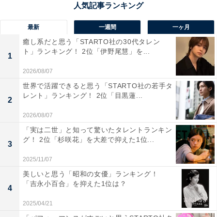
1位：もみじ川温泉（那賀町）／35票
最新
一週間
一ヶ月
那賀町の「道の駅 もみじ川温泉」は、深い渓谷の中にあ
癒し系だと思う「STARTO社の30代タレン
る温泉・宿泊・お食事・お土産などが魅力のスポットで
ト」ランキング！ 2位「伊野尾慧」を...
1
す。秋になるともみじが川岸を紅に染め、その中に湯気
2026/08/07
の上がる温泉が佇む風景は、まるで日本画のよう。朝夕
世界で活躍できると思う「STARTO社の若手タ
の光がもみじを照らす時間帯は神秘的な空気に包まれま
レント」ランキング！ 2位「目黒蓮...
2
す。温泉と自然の両方をゆったり味わいたい人には特に
2026/08/07
おすすめの道の駅です。
「実は二世」と知って驚いたタレントランキン
グ！ 2位「杉咲花」を大差で抑えた1位...
3
回答者からは「渓谷沿いで自然あふれる風景です。特に
紅葉の時期がおすすめでもみじが美しく、温泉＋自然景
2025/11/07
観でさらに癒されます」（20代男性／埼玉県）、「温泉
美しいと思う「昭和の女優」ランキング！
「吉永小百合」を抑えた1位は？
から見える川や周辺の自然など、美しい景観が見事で
4
す」（40代女性／東京都）、「温泉と絶景の組み合わせ
2025/04/21
は最高だから」（30代男性／山口県）、「山も川も綺