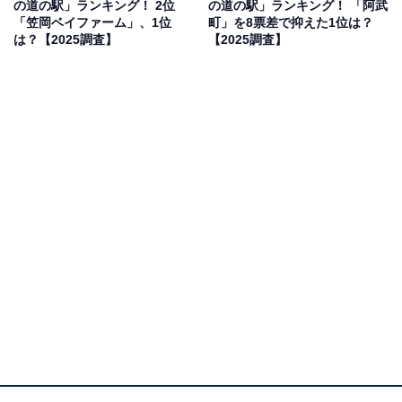
の道の駅」ランキング！ 2位
の道の駅」ランキング！ 「阿武
日と海がすごくいい」（40代男性／岐阜県）といった声
「笠岡ベイファーム」、1位
町」を8票差で抑えた1位は？
が集まりました。
は？【2025調査】
【2025調査】
1位：キララ多伎（出雲市）／52票