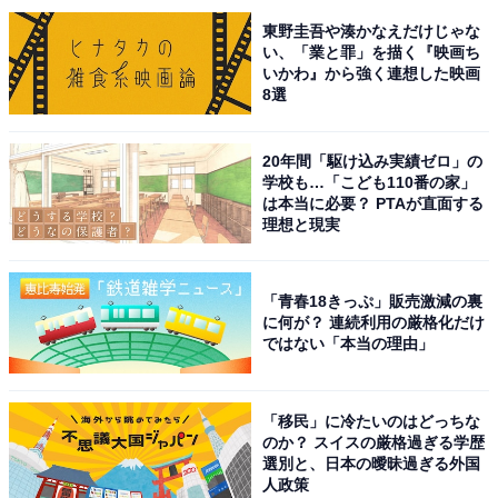
東野圭吾や湊かなえだけじゃな
い、「業と罪」を描く『映画ち
いかわ』から強く連想した映画
8選
20年間「駆け込み実績ゼロ」の
学校も…「こども110番の家」
は本当に必要？ PTAが直面する
理想と現実
「青春18きっぷ」販売激減の裏
に何が？ 連続利用の厳格化だけ
ではない「本当の理由」
こちらもおすすめ
絶景が楽しめると思う「鳥取県の道の駅」ラン
「移民」に冷たいのはどっちな
キング！ 2位「大山恵みの里」、堂々の1位は？
のか？ スイスの厳格過ぎる学歴
【2025年】
選別と、日本の曖昧過ぎる外国
人政策