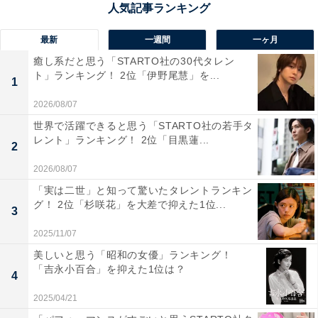
白砂のビーチと青い海が目の前に広がる「キララ多伎」
は、海辺の絶景を満喫できる道の駅です。日本海を望む
最新
一週間
一ヶ月
ロケーションで、風の音と波のしぶきが心地よく、訪れ
癒し系だと思う「STARTO社の30代タレン
る人の気分を自然とリラックスさせてくれます。夕暮れ
ト」ランキング！ 2位「伊野尾慧」を...
1
時には、水平線に沈む太陽が海を黄金色に染め、ドラマ
2026/08/07
チックな光景が広がります。カフェや特産品コーナーも
世界で活躍できると思う「STARTO社の若手タ
そろっていて、海を眺めながらゆったり過ごすには最高
レント」ランキング！ 2位「目黒蓮...
2
の場所です。
2026/08/07
「実は二世」と知って驚いたタレントランキン
回答者からは「水平線まで見渡せる美しい海を食事をし
グ！ 2位「杉咲花」を大差で抑えた1位...
3
ながら存分に楽堪能できます」（40代男性／山形県）、
「海岸・ビーチがすぐそばにあり、青い海と空のコント
2025/11/07
ラストがきれい。夕方の景色が特にすばらしい」（40代
美しいと思う「昭和の女優」ランキング！
「吉永小百合」を抑えた1位は？
女性／愛知県）、「日本海に沈む夕日が目の前に広が
4
り、まるで映画のワンシーンのようだから」（50代女性
2025/04/21
／兵庫県）、「建物のすぐ後ろにはビーチがあり、日本