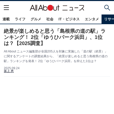
連載
ライフ
グルメ
社会
IT・ビジネス
エンタメ
リサ
絶景が楽しめると思う「島根県の道の駅」ラ
ンキング！ 2位「ゆうひパーク浜田」、1位
は？【2025調査】
All About ニュース編集部が全国205人を対象に実施した「道の駅（絶景）」
に関するアンケートの調査結果から、「絶景が楽しめると思う島根県の道の
駅」ランキングを発表！ 2位「ゆうひパーク浜田」を抑えた1位は？
2025.09.24
坂上 恵