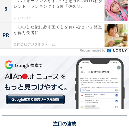
「パフォーマンスがすごいと思うSTARTO社タ
海に夕陽が沈む様子はとても綺麗。建物も西洋風の佇ま
レント」ランキング！ 2位「佐久間...
5
いで、とても絵になる」（30代女性／滋賀県）といった
2026/08/06
声が集まりました。
「〇〇した後に必ず宝くじを買いなさい」貧乏
が億万長者に
PR
※回答者からのコメントは原文ママです
合同会社デジタルファーム
Recommended by
この記事の執筆者：
坂上 恵
All About ニュースの編集者。オールアバウトに入社後、SNSトレン
ドにフォーカスした記事執筆やSEOライティングの経験を経て、の
ちにAll About ニュースチームのメンバーに加入。現在は旅行・カル
...続きを読む
チャー・エンタメなどを中心に企画編集を担当。東京都出身。居酒
屋巡りとスポーツ観戦が生きがい。
次ページ
8位までのランキング結果を見る
注目の連載