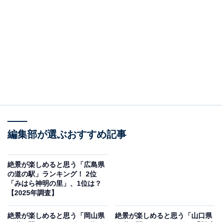
＞8位までの全ランキング結果を見る
2位：ゆうひパーク浜田（浜田市）／28票
「ゆうひパーク浜田」は、日本海に面した高台に立地
し、夕日の名所として名高い道の駅です。水平線まで見
渡せる展望デッキではオレンジ色に染まる空と海のコン
トラストが美しく、訪れた人の心を一瞬で掴みます。海
風を感じながら遊歩道をゆっくり歩くのもおすすめで
す。新鮮な魚介を扱う直売所やレストランもあり、景色
編集部が選ぶおすすめ記事
と味の両方を楽しめるのが魅力。夕暮れ時の柔らかな光
の中で、ゆったり流れる時間が心地よい場所です。
絶景が楽しめると思う「広島県
の道の駅」ランキング！ 2位
「みはら神明の里」、1位は？
回答者からは「高台からの絶景が綺麗」（30代男性／群
【2025年調査】
馬県）、「その名の通り、日本海に沈む夕日を眺めるこ
絶景が楽しめると思う「岡山県
絶景が楽しめると思う「山口県
とができます。絶景です」（60代男性／新潟県）、「夕