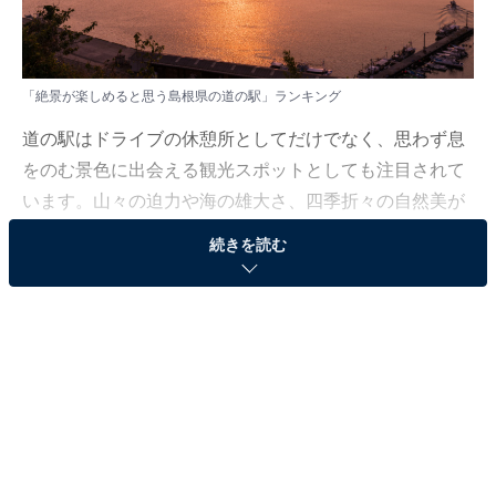
「絶景が楽しめると思う島根県の道の駅」ランキング
道の駅はドライブの休憩所としてだけでなく、思わず息
をのむ景色に出会える観光スポットとしても注目されて
います。山々の迫力や海の雄大さ、四季折々の自然美が
広がる眺望は、訪れる人の旅を特別なものへと変えてく
続きを読む
れます。
All About ニュース編集部では、2025年9月16〜17日の期
間、全国10〜60代の男女205人を対象に、「道の駅（絶
景）」に関するアンケートを実施しました。その中か
ら、「絶景が楽しめると思う島根県の道の駅」ランキン
グの結果をご紹介します。