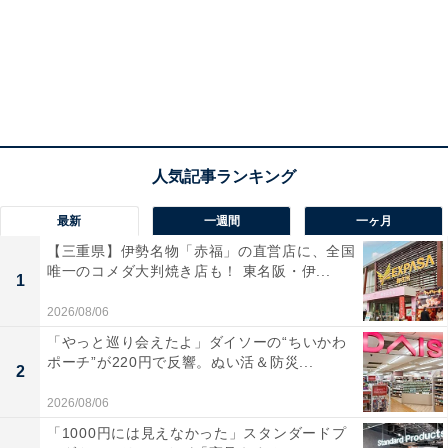
最新
一週間
一ヶ月
【三重県】伊勢名物「赤福」の直営店に、全国
唯一のコメダ大判焼き店も！ 東名阪・伊...
1
2026/08/06
「やっと巡り会えたよ」ダイソーの“ちいかわ
ポーチ”が220円で反響。ぬい活＆防災...
2
2026/08/06
「1000円には見えなかった」スタンダードプ