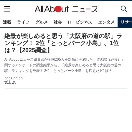
連載
ライフ
グルメ
社会
IT・ビジネス
エンタメ
リサ
絶景が楽しめると思う「大阪府の道の駅」ラ
ンキング！ 2位「とっとパーク小島」、1位
は？【2025調査】
All About ニュース編集部が全国205人を対象に実施した「道の駅（絶景）」
関するアンケートの調査結果から、「絶景が楽しめると思う大阪府の道の
駅」ランキングを発表！ 2位「とっとパーク小島」を抑えた1位は？
2025.09.20
坂上 恵