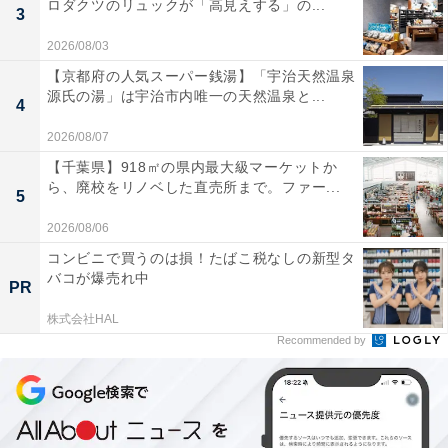
ロダクツのリュックが「高見えする」の...
3
2026/08/03
【京都府の人気スーパー銭湯】「宇治天然温泉
源氏の湯」は宇治市内唯一の天然温泉と...
4
2026/08/07
【千葉県】918㎡の県内最大級マーケットか
ら、廃校をリノベした直売所まで。ファー...
5
2026/08/06
コンビニで買うのは損！たばこ税なしの新型タ
バコが爆売れ中
PR
株式会社HAL
Recommended by