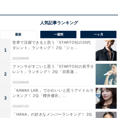
も、自然と触れ合えるエリアとしても人気が高く、4年
連続で1位に輝いています。
「都会でも田舎すぎるわけでもなく、ちょうどよい雰囲
気がいい。自然も感じられるので気持ちが安らぐ。星が
最新
一週間
一ヶ月
きれいに見える」「たくさんお店ができているので、生
世界で活躍できると思う「STARTO社の30代
タレント」ランキング！ 2位「ジェ...
活には困らない。これから子供を生むうえで育てやすそ
1
う」「色々な商業施設が増え、買い物するのに困らな
2026/08/09
い。幹線道路も近く、車での移動はアクセスしやすい」
ファンサがすごいと思う「STARTO社の若手タ
など、生活利便性と自然環境のバランスを評価する声が
レント」ランキング！ 2位「目黒蓮...
2
目立ちました。
2026/08/09
「KAWAII LAB.」でかわいいと思うアイドルラ
※回答者のコメントは原文ママです
ンキング！ 2位「櫻井優衣」...
3
2026/07/20
「HANA」の好きなメンバーランキング！ 2位