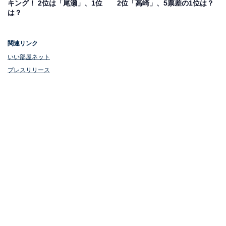
キング！ 2位は「尾瀬」、1位
2位「高崎」、5票差の1位は？
は？
関連リンク
いい部屋ネット
プレスリリース
1位：北群馬郡吉岡町／評点65.7／偏差値73.6
吉岡町は、前橋市に隣接し利便性と自然環境を兼ね備え
たバランスの良い町です。大型商業施設がありながら