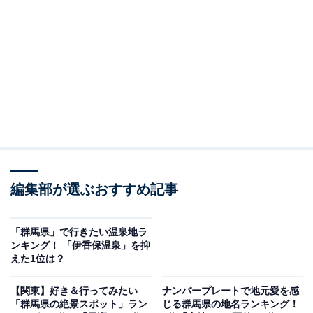
※本記事で紹介している商品の購入やサービスの利用により、売上の一部が
オールアバウトに還元されることがあります。
2位：邑楽郡邑楽町／評点61.9／偏差値64.3
邑楽（おうら）郡に位置する邑楽町は、東武小泉線や主
要幹線道路を通じて東京・埼玉方面へのアクセスが良好
なエリアです。広がる田園風景や公園などの自然に加
え、災害リスクが比較的少ないことから、安心して暮ら
せるまちとして注目されています。
編集部が選ぶおすすめ記事
コメントでは「静かでご近所さんも親切でいい人達ばか
りだから。都会すぎず田舎すぎずちょうどいい」「昔か
「群馬県」で行きたい温泉地ラ
ンキング！ 「伊香保温泉」を抑
ら馴染みがあり、治安が良く、静かに生活できる」「公
えた1位は？
園が整備されていて治安が良い」など、地域の落ち着い
た雰囲気や住民同士のつながりに対する評価が高いのが
【関東】好き＆行ってみたい
ナンバープレートで地元愛を感
「群馬県の絶景スポット」ラン
じる群馬県の地名ランキング！
特徴です。