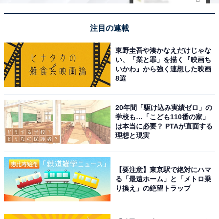
注目の連載
東野圭吾や湊かなえだけじゃな
い、「業と罪」を描く『映画ち
いかわ』から強く連想した映画
8選
20年間「駆け込み実績ゼロ」の
学校も…「こども110番の家」
は本当に必要？ PTAが直面する
理想と現実
【要注意】東京駅で絶対にハマ
る「最遠ホーム」と「メトロ乗
こちらもおすすめ
り換え」の絶望トラップ
群馬県民が選んだ「街の幸福度が高い自治体」
ランキング！ 2位「邑楽郡千代田町」、1位は？
【2025年最新】