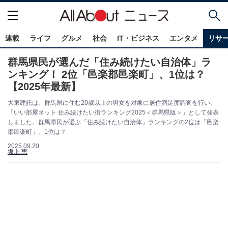
連載
ライフ
グルメ
社会
IT・ビジネス
エンタメ
リサ
群馬県民が選んだ「住み続けたい自治体」ラ
ンキング！ 2位「邑楽郡邑楽町」、1位は？
【2025年最新】
大東建託は、群馬県に住む20歳以上の男女を対象に居住満足度調査を行い、
「いい部屋ネット 住み続けたい街ランキング2025＜群馬県版＞」として発表
しました。群馬県民が選ぶ「住み続けたい自治体」ランキングの2位は「邑楽
郡邑楽町」、1位は？
2025.09.20
坂上 恵