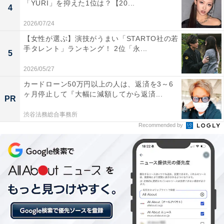
「YURI」を抑えた1位は？【20...
4
2026/07/24
Amazonで街歩きの本を見る
【女性が選ぶ】演技がうまい「STARTO社の若
手タレント」ランキング！ 2位「永...
5
2026/05/27
カードローン50万円以上の人は、返済を3～6
ヶ月停止して『大幅に減額してから返済...
PR
この記事の執筆者：
坂上 恵
渋谷法務総合事務所
Recommended by
All About ニュースの編集者。オールアバウトに入社後、SNSトレン
ドにフォーカスした記事執筆やSEOライティングの経験を経て、の
ちにAll About ニュースチームのメンバーに加入。現在は旅行・カル
...続きを読む
チャー・エンタメなどを中心に企画編集を担当。東京都出身。居酒
屋巡りとスポーツ観戦が生きがい。
10位までの全ランキング結果を見
次ページ
る