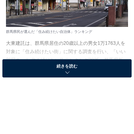
群馬県民が選んだ「住み続けたい自治体」ランキング
大東建託は、群馬県居住の20歳以上の男女1万1763人を
対象に「住み続けたい街」に関する調査を行い、「いい
部屋ネット 住み続けたい街ランキング2025＜群馬県版
続きを読む
＞」として結果を発表しました。調査は2021～2025年の
回答（一部の回答のみ2020年を追加）をもとに集計して
います。
本記事では、群馬県民が選んだ「住み続けたい自治体」
ランキングを紹介します。
＞10位までの全ランキング結果を見る