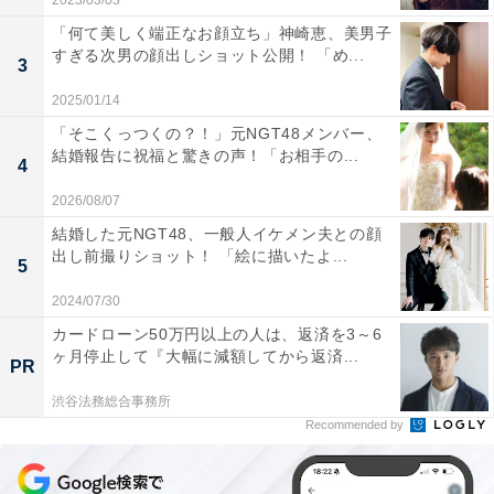
2023/03/03
「何て美しく端正なお顔立ち」神崎恵、美男子
すぎる次男の顔出しショット公開！ 「め...
3
2025/01/14
「そこくっつくの？！」元NGT48メンバー、
結婚報告に祝福と驚きの声！「お相手の...
4
2026/08/07
結婚した元NGT48、一般人イケメン夫との顔
出し前撮りショット！ 「絵に描いたよ...
5
2024/07/30
カードローン50万円以上の人は、返済を3～6
ヶ月停止して『大幅に減額してから返済...
PR
渋谷法務総合事務所
Recommended by