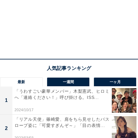
最新
一週間
一ヶ月
「うわすごい豪華メンバー」木梨憲武、ヒロミ
へ「連絡ください！」呼び掛ける。ISS...
1
2024/10/17
「リアル天使」篠崎愛、肩をちら見せしたバス
ローブ姿に「可愛すぎんぞ～」「目の表情...
2