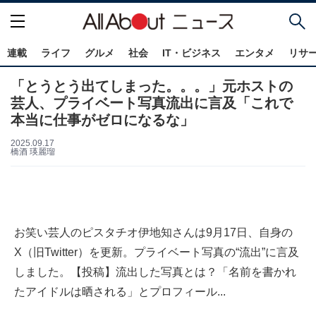
連載
ライフ
グルメ
社会
IT・ビジネス
エンタメ
リサ
「とうとう出てしまった。。。」元ホストの
芸人、プライベート写真流出に言及「これで
本当に仕事がゼロになるな」
2025.09.17
橋酒 瑛麗瑠
お笑い芸人のピスタチオ伊地知さんは9月17日、自身の
X（旧Twitter）を更新。プライベート写真の“流出”に言及
しました。【投稿】流出した写真とは？「名前を書かれ
たアイドルは晒される」とプロフィール...