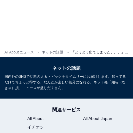
All About ニュース
ネットの話題
「とうとう出てしまった。。。」元ホストの芸人、プライベート写真流出に言及「これで本当に仕事がゼロになるな」
ネットの話題
国内外のSNSで話題の人＆トピックをタイムリーにお届けします。知ってる
だけでちょっと得する、なんだか楽しい気分になれる、ネット発「知ら（な
きゃ）損」ニュースが盛りだくさん。
関連サービス
All About
All About Japan
イチオシ