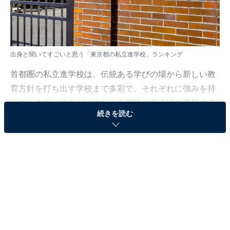
出身と聞いてすごいと思う「東京都の私立進学校」ランキング
首都圏の私立進学校は、伝統ある学びの場から新しい教
育方針を打ち出す学校まで多彩で、それぞれに強みを持
っています。学力だけでなく人間性や将来性を重視する
続きを読む
校風も注目され、数々の優秀な人材を輩出してきまし
た。
All About ニュース編集部では、2025年9月9〜16日の期
間、全国10〜80代の男女250人を対象に、「首都圏の私
立進学校」に関するアンケートを実施しました。その中
から、出身と聞いてすごいと思う「東京都の私立進学
校」ランキングの結果をご紹介します。