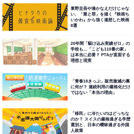
東野圭吾や湊かなえだけじゃな
い、「業と罪」を描く『映画ち
All About ニュースの編集者。オールアバウトに入社後、SNSトレン
いかわ』から強く連想した映画
ドにフォーカスした記事執筆やSEOライティングの経験を経て、の
8選
ちにAll About ニュースチームのメンバーに加入。現在は旅行・カル
...続きを読む
チャー・エンタメなどを中心に企画編集を担当。東京都出身。居酒
屋巡りとスポーツ観戦が生きがい。
20年間「駆け込み実績ゼロ」の
学校も…「こども110番の家」
次ページ
10位までのランキング結果を見る
は本当に必要？ PTAが直面する
理想と現実
「青春18きっぷ」販売激減の裏
に何が？ 連続利用の厳格化だけ
ではない「本当の理由」
「移民」に冷たいのはどっちな
のか？ スイスの厳格過ぎる学歴
選別と、日本の曖昧過ぎる外国
人政策