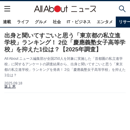
連載
ライフ
グルメ
社会
IT・ビジネス
エンタメ
リサ
出身と聞いてすごいと思う「東京都の私立進
学校」ランキング！ 2位「慶應義塾女子高等学
校」を抑えた1位は？【2025年調査】
All About ニュース編集部が全国250人を対象に実施した「首都圏の私立進学
校」に関するアンケートの調査結果から、出身と聞いてすごいと思う「東京
都の私立進学校」ランキングを発表！ 2位「慶應義塾女子高等学校」を抑えた
1位は？
2025.09.18
坂上 恵