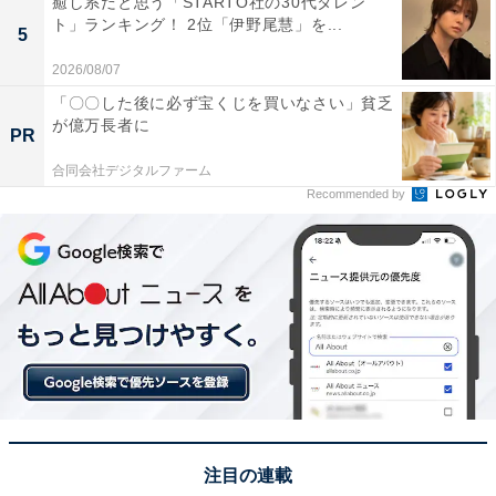
癒し系だと思う「STARTO社の30代タレン
回答者からは「東大合格者数を日本一を長年維持する名
ト」ランキング！ 2位「伊野尾慧」を...
5
門学校だから」（40代女性／神奈川県）、「毎年東大に
2026/08/07
たくさんの合格者を出しています。『カイセイ』と聞い
「〇〇した後に必ず宝くじを買いなさい」貧乏
ただけで、『すごい』と思ってしまいます」（60代男性
が億万長者に
PR
／新潟県）、「東大合格者数で44年連続全国1位。学年
400人のうち100数十名が東大という日本一の進学校だか
合同会社デジタルファーム
Recommended by
ら」（50代男性／東京都）、「日本の最難関男子校とし
て知られ、学力の高さはもちろん運動会などの行事を通
じた団結力やリーダーシップが鍛えられると聞き、出身
者にすごさを感じるからです」（20代男性／静岡県）と
いった声が集まりました。
※回答者からのコメントは原文ママです
注目の連載
この記事の執筆者：
坂上 恵