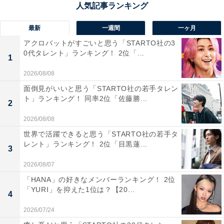
最新
一週間
一ヶ月
アクロバットがすごいと思う「STARTO社の3
0代タレント」ランキング！ 2位「...
1
2026/08/08
面倒見がいいと思う「STARTO社の若手タレン
1位：開成高等学校／169票
ト」ランキング！ 同率2位「佐藤勝...
2
文句なしの1位となったのは、全国屈指の名門校・開成
2026/08/08
高等学校。東京大学への合格者数で毎年トップクラスの
世界で活躍できると思う「STARTO社の若手タ
レント」ランキング！ 2位「目黒蓮...
実績を誇る同校は、「知性・自由・質実剛健」を重んじ
3
る教育方針で、勉強だけではなく学校行事の多くが生徒
2026/08/07
によって自主的に運営されています。知名度・実績とも
「HANA」の好きなメンバーランキング！ 2位
に圧倒的で、「開成出身」と聞けば誰もが驚くのも納得
「YURI」を抑えた1位は？【20...
4
です。
2026/07/24