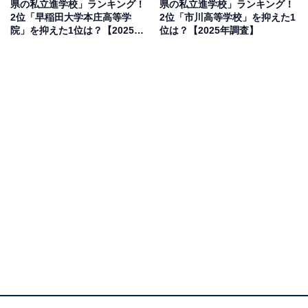
県の私立進学校」ランキング！
県の私立進学校」ランキング！
2位「早稲田大学本庄高等学
2位「市川高等学校」を抑えた1
回答者からは「難関大学への進学実績は素晴らしいし、
院」を抑えた1位は？【2025年
位は？【2025年調査】
高校受験の偏差値も高いからです。生徒や学校に長年悪
調査】
いイメージが無く入試における倍率も高いので 入学でき
れば安泰だと世間的には思われていると感じている為」
（40代女性／東京都）、「向井千秋さんや芦田愛菜さん
がOBなので」（50代女性／福島県）、「学力だけでは
なく、育ちの良さを感じるから」（30代女性／東京
都）、「狭き門で限られた人しか入れないから」（30代
女性／神奈川県）といった声が集まりました。