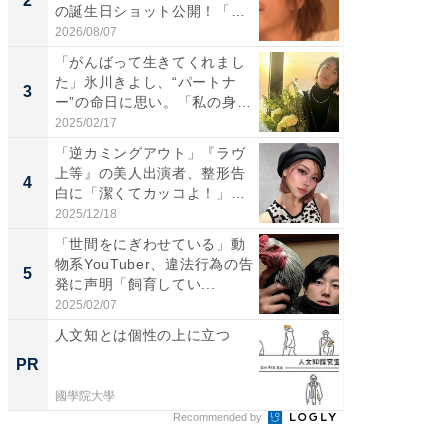
2
2
の誕生日ショット公開！「1
らのプレ
4...
愛...
2026/08/07
2026/08/0
「がんばって生きてくれまし
「脚が
た」氷川きよし、“パートナ
横川尚
3
3
ー”の命日に思い。「私の身
ムキな姿
体...
刃...
2025/02/17
2026/08/0
「逆カミングアウト」『ラヴ
「え、
上等』の美人出演者、整形告
芸人、2
4
4
白に「潔くてカッコよ！」
エットに
「好...
2025/12/18
2026/08/0
「世間をにぎわせている」動
「脳がバ
物系YouTuber、違法行為の告
装姿が話
5
5
発に声明「飼育してい...
のお父さ
2025/02/07
2026/08/0
人文知とは個性の上に立つ
全国の
付きの
PR
PR
國學院大學
COCO VIL
Recommended by