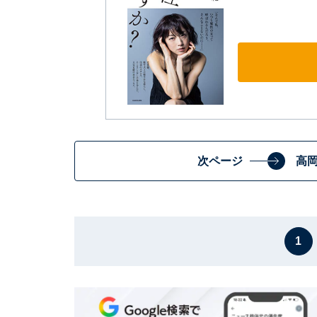
次ページ
高
1