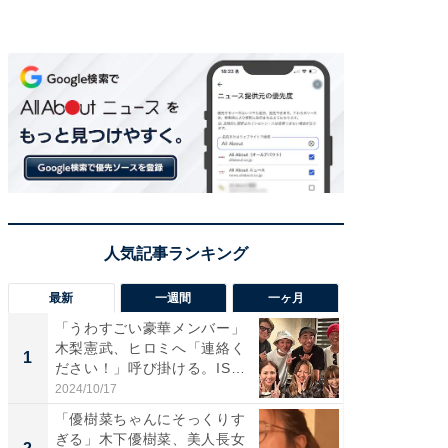
最新
一週間
一ヶ月
「うわすごい豪華メンバー」
「さす
木梨憲武、ヒロミへ「連絡く
は」高
1
1
ださい！」呼び掛ける。IS
災地を
S...
「カ...
2024/10/17
2026/08/0
「優樹菜ちゃんにそっくりす
「女の
ぎる」木下優樹菜、美人長女
介、バ