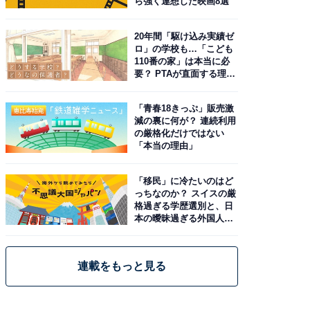
ら強く連想した映画8選
20年間「駆け込み実績ゼ
ロ」の学校も…「こども
110番の家」は本当に必
要？ PTAが直面する理想
と現実
「青春18きっぷ」販売激
減の裏に何が？ 連続利用
の厳格化だけではない
「本当の理由」
「移民」に冷たいのはど
っちなのか？ スイスの厳
格過ぎる学歴選別と、日
本の曖昧過ぎる外国人政
策
連載をもっと見る