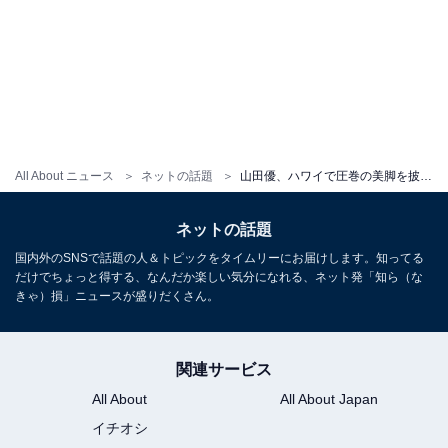
All About ニュース
ネットの話題
山田優、ハワイで圧巻の美脚を披露！ プライベートショットに「楽しそぉぉ」「ネイルが宝石みたい」の声
ネットの話題
国内外のSNSで話題の人＆トピックをタイムリーにお届けします。知ってる
だけでちょっと得する、なんだか楽しい気分になれる、ネット発「知ら（な
きゃ）損」ニュースが盛りだくさん。
関連サービス
All About
All About Japan
イチオシ