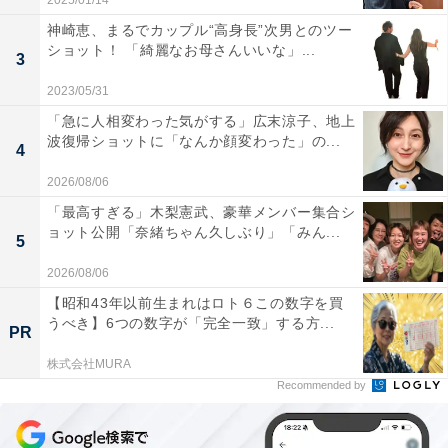
2025/01/14
神崎恵、まるでカップル“高身長”次男とのツー
ショット！ 「綺麗なお母さんいいな」...
3
2023/05/31
「急に人相変わった気がする」広末涼子、地上
波復帰ショットに「なんか顔変わった」の...
4
2026/08/06
「最高すぎる」木梨憲武、豪華メンバー集合シ
ョット公開「奈緒ちゃん久しぶり」「みん...
5
2026/08/06
【昭和43年以前生まれはロト６この数字を買
うべき】6つの数字が「完全一致」する方...
PR
株式会社MURA
Recommended by