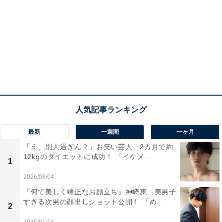
最新
一週間
一ヶ月
「え、別人過ぎん？」お笑い芸人、2カ月で約
12kgのダイエットに成功！ 「イケメ...
1
2026/08/04
「何て美しく端正なお顔立ち」神崎恵、美男子
すぎる次男の顔出しショット公開！ 「め...
2