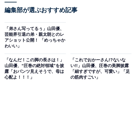
編集部が選ぶおすすめ記事
「弟さん写ってるぅ」山田優、
芸能界引退の弟・親太朗とのレ
アショット公開！ 「めっちゃか
わいい」
「なんだ！この脚の長さは！」
「これでおかーさん!?ないな
山田優、“圧巻の絶対領域”を披
い!!」山田優、圧巻の美脚披露
露「おパンツ見えそうで、母は
「細すぎですが、可愛い」「足
心配よ！！！」
の筋肉すごい」