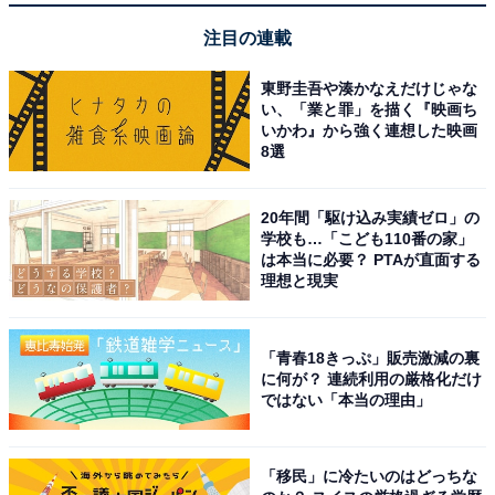
注目の連載
東野圭吾や湊かなえだけじゃな
い、「業と罪」を描く『映画ち
いかわ』から強く連想した映画
8選
20年間「駆け込み実績ゼロ」の
学校も…「こども110番の家」
は本当に必要？ PTAが直面する
理想と現実
「青春18きっぷ」販売激減の裏
に何が？ 連続利用の厳格化だけ
ではない「本当の理由」
「移民」に冷たいのはどっちな