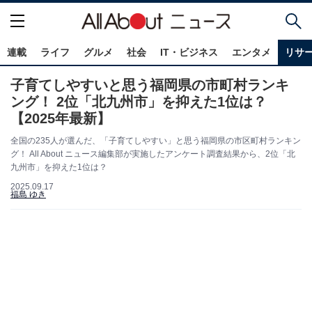
連載
ライフ
グルメ
社会
IT・ビジネス
エンタメ
リサ
子育てしやすいと思う福岡県の市町村ランキ
ング！ 2位「北九州市」を抑えた1位は？
【2025年最新】
全国の235人が選んだ、「子育てしやすい」と思う福岡県の市区町村ランキン
グ！ All About ニュース編集部が実施したアンケート調査結果から、2位「北
九州市」を抑えた1位は？
2025.09.17
福島 ゆき