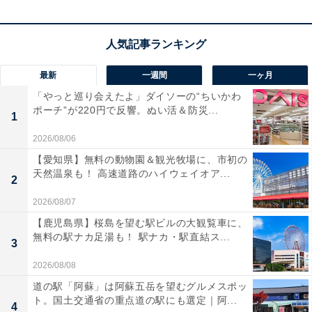
最新
一週間
一ヶ月
「やっと巡り会えたよ」ダイソーの“ちいかわ
ポーチ”が220円で反響。ぬい活＆防災...
1
2026/08/06
【愛知県】無料の動物園＆観光牧場に、市初の
天然温泉も！ 高速道路のハイウェイオア...
2
2026/08/07
【鹿児島県】桜島を望む駅ビルの大観覧車に、
無料の駅ナカ足湯も！ 駅ナカ・駅直結ス...
3
2026/08/08
道の駅「阿蘇」は阿蘇五岳を望むグルメスポッ
ト。国土交通省の重点道の駅にも選定｜阿...
4