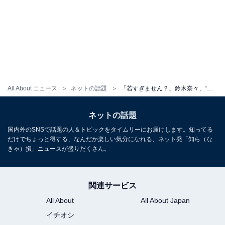
All About ニュース
ネットの話題
「若すぎません？」鈴木奈々、“綺麗すぎる”美人義姉の顔出しショット公開。ぱっちり二重の姪っ子の顔出しも
ネットの話題
国内外のSNSで話題の人＆トピックをタイムリーにお届けします。知ってる
だけでちょっと得する、なんだか楽しい気分になれる、ネット発「知ら（な
きゃ）損」ニュースが盛りだくさん。
関連サービス
All About
All About Japan
イチオシ