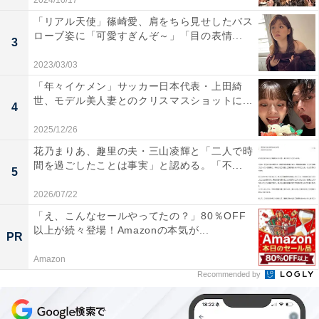
2024/10/17
「リアル天使」篠崎愛、肩をちら見せしたバス
ローブ姿に「可愛すぎんぞ～」「目の表情...
3
2023/03/03
「年々イケメン」サッカー日本代表・上田綺
世、モデル美人妻とのクリスマスショットに...
4
2025/12/26
花乃まりあ、趣里の夫・三山凌輝と「二人で時
間を過ごしたことは事実」と認める。「不...
5
2026/07/22
「え、こんなセールやってたの？」80％OFF
以上が続々登場！Amazonの本気が...
PR
Amazon
Recommended by