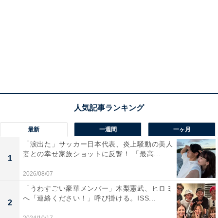
最新
一週間
一ヶ月
「涙出た」サッカー日本代表、炎上騒動の美人
妻との幸せ家族ショットに反響！ 「最高...
1
2026/08/07
「うわすごい豪華メンバー」木梨憲武、ヒロミ
へ「連絡ください！」呼び掛ける。ISS...
2