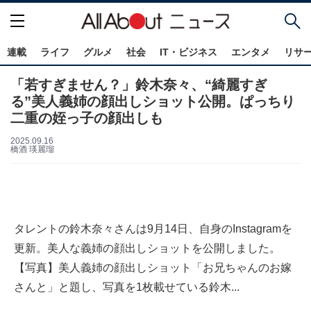
連載
ライフ
グルメ
社会
IT・ビジネス
エンタメ
リサ
「若すぎません？」鈴木奈々、“綺麗すぎ
る”美人義姉の顔出しショット公開。ぱっちり
二重の姪っ子の顔出しも
2025.09.16
橋酒 瑛麗瑠
タレントの鈴木奈々さんは9月14日、自身のInstagramを
更新。美人な義姉の顔出しショットを公開しました。
【写真】美人義姉の顔出しショット「お兄ちゃんのお嫁
さんと」と題し、写真を1枚載せている鈴木...