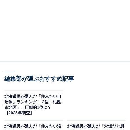
大通駅は、札幌市中央区の中心に位置し、南北線・東西
線・東豊線が交わる主要な交通拠点として知られていま
す。札幌テレビ塔や大通公園にも近く、観光にも日常利
用にも優れた立地が魅力です。
周辺には商業施設やオフィスビルが集まり、通勤や通
学、休日のショッピングなど、あらゆる場面において高
い利便性を誇ります。
編集部が選ぶおすすめ記事
北海道民が選んだ「住みたい自
治体」ランキング！ 2位「札幌
市北区」、圧倒的1位は？
【2025年調査】
北海道民が選んだ「住みたい沿
北海道民が選んだ「穴場だと思