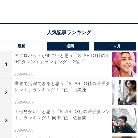
この記事の執筆者：
坂上 恵
All About ニュースの編集者。オールアバウトに入社後、SNSトレン
ドにフォーカスした記事執筆やSEOライティングの経験を経て、の
ちにAll About ニュースチームのメンバーに加入。現在は旅行・カル
...続きを読む
チャー・エンタメなどを中心に企画編集を担当。東京都出身。居酒
最新
一週間
一ヶ月
屋巡りとスポーツ観戦が生きがい。
アクロバットがすごいと思う「STARTO社の3
0代タレント」ランキング！ 2位「...
1
10位までの全ランキング結果を見
次ページ
る
2026/08/08
世界で活躍できると思う「STARTO社の若手タ
レント」ランキング！ 2位「目黒蓮...
2
2026/08/07
面倒見がいいと思う「STARTO社の若手タレン
ト」ランキング！ 同率2位「佐藤勝...
3
2026/08/08