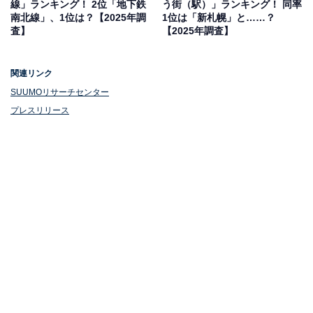
線」ランキング！ 2位「地下鉄
う街（駅）」ランキング！ 同率
南北線」、1位は？【2025年調
1位は「新札幌」と……？
査】
【2025年調査】
関連リンク
SUUMOリサーチセンター
1位：札幌（JR函館本線）／469点
プレスリリース
札幌駅は、JR北海道の拠点駅であり、地下鉄南北線・東
豊線との接続により、高い交通利便性を誇る北海道の中
枢です。
JRタワー、札幌ステラプレイス、アピアなどの大型商業
施設が集まり、世代を問わず利用しやすい都市空間が形
成されています。こうした利便性の高さから、数年にわ
たって人気ランキング1位の座を維持しています。