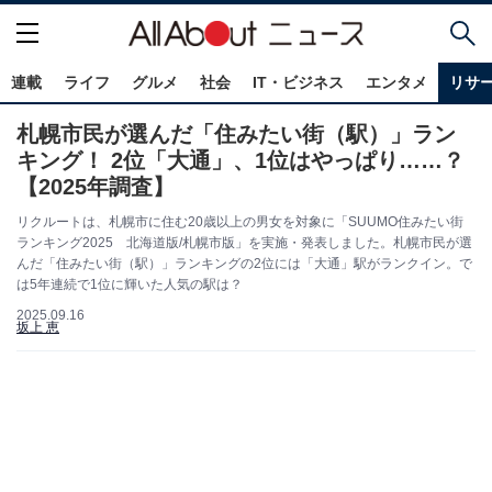
連載
ライフ
グルメ
社会
IT・ビジネス
エンタメ
リサ
札幌市民が選んだ「住みたい街（駅）」ラン
キング！ 2位「大通」、1位はやっぱり……？
【2025年調査】
リクルートは、札幌市に住む20歳以上の男女を対象に「SUUMO住みたい街
ランキング2025 北海道版/札幌市版」を実施・発表しました。札幌市民が選
んだ「住みたい街（駅）」ランキングの2位には「大通」駅がランクイン。で
は5年連続で1位に輝いた人気の駅は？
2025.09.16
坂上 恵