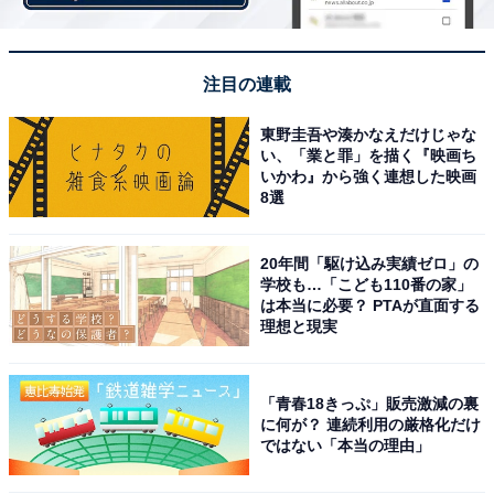
注目の連載
東野圭吾や湊かなえだけじゃな
い、「業と罪」を描く『映画ち
いかわ』から強く連想した映画
8選
20年間「駆け込み実績ゼロ」の
学校も…「こども110番の家」
は本当に必要？ PTAが直面する
理想と現実
「青春18きっぷ」販売激減の裏
に何が？ 連続利用の厳格化だけ
ではない「本当の理由」