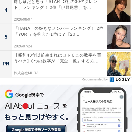
癒し系だと思う「STARTO社の30代タレン
ト」ランキング！ 2位「伊野尾慧」を...
4
2026/08/07
「HANA」の好きなメンバーランキング！ 2位
「YURI」を抑えた1位は？【20...
5
2026/07/24
こちらもおすすめ
【昭和43年以前生まれはロト６この数字を買
札幌市民が選んだ「住みたい自治体」ランキン
うべき】6つの数字が「完全一致」する方...
PR
グ！ 2位「札幌市北区」、1位は？【2025年調
査】
株式会社MURA
Recommended by
1
2