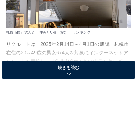
札幌市民が選んだ「住みたい街（駅）」ランキング
リクルートは、2025年2月14日～4月1日の期間、札幌市
在住の20～49歳の男女674人を対象にインターネットア
ンケートを実施し、「SUUMO住みたい街ランキング
続きを読む
2025 北海道版/札幌市版」の結果を公開しました。
本記事では、札幌市民が選ぶ「住みたい街（駅）」ラン
キングの上位を紹介します。
＞10位までの全ランキング結果を見る
2位：大通（地下鉄南北線）／295点