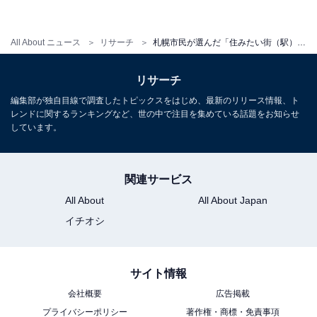
All About ニュース
リサーチ
札幌市民が選んだ「住みたい街（駅）」ランキング！ 2位「大通」、1位はやっぱり……？【2025年調査】
リサーチ
編集部が独自目線で調査したトピックスをはじめ、最新のリリース情報、ト
レンドに関するランキングなど、世の中で注目を集めている話題をお知らせ
しています。
関連サービス
All About
All About Japan
イチオシ
サイト情報
会社概要
広告掲載
プライバシーポリシー
著作権・商標・免責事項