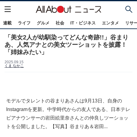
連載
ライフ
グルメ
社会
IT・ビジネス
エンタメ
リサ
「美女2人が幼馴染ってどんな奇跡!!」谷まり
あ、人気アナとの美女ツーショットを披露！
「姉妹みたい」
2025.09.15
くま なかこ
モデルでタレントの谷まりあさんは9月13日、自身の
Instagramを更新。中学時代からの友人である、日本テレ
ビアナウンサーの岩田絵里奈さんとの仲良しツーショッ
トを公開しました。【写真】谷まりあ＆岩田...