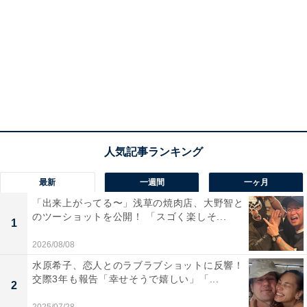
最新
一週間
一ヶ月
「出来上がってる〜」浅草の焼肉店、大野智と
のツーショットを公開！ 「スゴく楽しそ...
1
2026/08/08
水原希子、恋人とのラブラブショットに反響！
交際3年も報告「幸せそうで嬉しい」「...
2