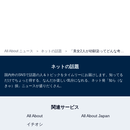
All About ニュース
ネットの話題
「美女2人が幼馴染ってどんな奇跡!!」谷まりあ、人気アナとの美女ツーショットを披露！「姉妹みたい」
ネットの話題
国内外のSNSで話題の人＆トピックをタイムリーにお届けします。知ってる
だけでちょっと得する、なんだか楽しい気分になれる、ネット発「知ら（な
きゃ）損」ニュースが盛りだくさん。
関連サービス
All About
All About Japan
イチオシ