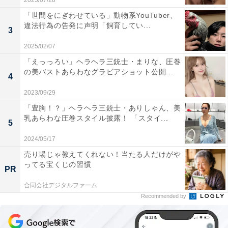
2025/07/28
「世間をにぎわせている」動物系YouTuber、
違法行為の告発に声明「飼育してい...
3
2025/02/07
「えっっろい」ヘラヘラ三銃士・まりな、圧巻
の美バストあらわなグラビアショット公開...
4
2023/09/29
「豊胸！？」ヘラヘラ三銃士・ありしゃん、美
乳あらわな圧巻スタイル披露！ 「スタイ...
5
2024/05/17
売り場じゃ教えてくれない！当たる人だけがや
ってる宝くじの習慣
PR
合同会社デジタルファーム
Recommended by