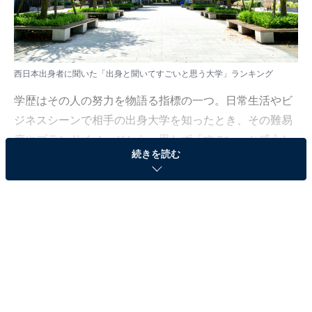
西日本出身者に聞いた「出身と聞いてすごいと思う大学」ランキング
学歴はその人の努力を物語る指標の一つ。日常生活やビ
ジネスシーンで相手の出身大学を知ったとき、その難易
度やブランドイメージから、思わず「すごい」と感心し
続きを読む
たり、尊敬の念を抱いたりする人も多いのではないでし
ょうか。
All About ニュース編集部では、西日本出身の男女140人
を対象に「学歴」に関するアンケート調査を実施しまし
た。この記事では、「聞いてすごいと思う、他人の出身
大学」についてのランキング結果を紹介します。