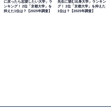
に戻ったら志望したい大学」ラ
先生に望む出身大学」ランキン
「日本の頭脳」（50代男性／広島県）、「歴史があり、
ンキング！ 2位「京都大学」を
グ！ 2位「京都大学」を抑えた
難易度が高いことで知られているため、聞くとすごいと
抑えた1位は？【2025年調査】
1位は？【2025年調査】
思うから」（30代男性／富山県）などのコメントが寄せ
られていました。