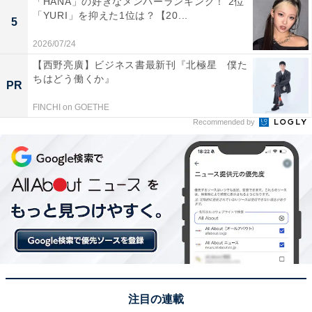
「HANA」の好きなメンバーランキング！ 2位
「YURI」を抑えた1位は？【20...
5
この記事の執筆者：
田中 寛大
2026/07/24
【西野亮廣】ビジネス書最新刊『北極星 僕た
ちはどう働くか』
一橋大学大学院社会学研究科修了後、国の所管法人に入職。地方公
PR
共団体の情報化支援や広報を担当。2019年に株式会社アマノートを
FINCHI on GOETHE
設立し、現在はWebメディアや選書サービスの運営、SEO業務に従
...続きを読む
Recommended by
事。年間3,000本以上のコンテンツ制作に携わる。
15位までの全ランキング結果を見
次ページ
る
注目の連載