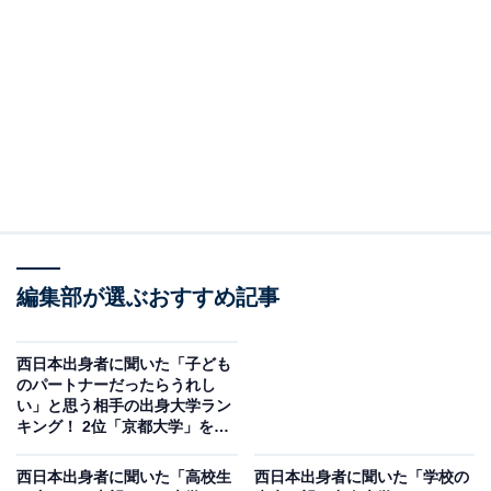
＞15位までの全ランキング結果
※本調査は西日本出身者140人を対象に実施したもの
で、結果は回答者の意見を集計したものであり、全体の
意見を断定的に示すものではありません
2位：京都大学／86票
2位は「京都大学」でした。「東の東大、西の京大」と
並び称される西日本の最高学府として、絶大な支持を集
編集部が選ぶおすすめ記事
めました。単なる秀才ではなく、何かを突き詰める探究
心や独特の視点を持つ人材が多いという印象が、「すご
西日本出身者に聞いた「子ども
い」という評価につながっているようです。
のパートナーだったらうれし
い」と思う相手の出身大学ラン
キング！ 2位「京都大学」を抑
回答者からは「東大・京大は日本の文理のそれぞれのト
えた1位は？【2025年調査】
ップ校のイメージがあるので」（40代女性／熊本県）、
西日本出身者に聞いた「高校生
西日本出身者に聞いた「学校の