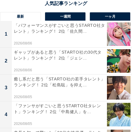
が壮観です。浄土平を始め、「吾妻八景」と呼ばれる見
どころには、紅葉に染まる山肌や荒涼とした火山地形が
最新
一週間
一ヶ月
織り交ざった景観が広がります。紅葉の見頃は例年、9
「パフォーマンスがすごいと思うSTARTO社タ
月下旬から10月中旬。ドライブやツーリングが好きな人
レント」ランキング！ 2位「佐久間...
1
には絶好のルートで、道中での温泉への立ち寄りも旅を
2026/08/06
豊かにしてくれます。
ギャップがあると思う「STARTO社の30代タ
レント」ランキング！ 2位「ジェシ...
2
回答者からは「日本の『紅葉絶景ロード』とも称される
山岳道路。浄土平や吾妻小富士を背景に、赤や黄の紅葉
2026/08/06
が山肌を覆うスケール感は圧巻」（50代男性／神奈川
癒し系だと思う「STARTO社の若手タレント」
ランキング！ 2位「松島聡」を抑え...
県）、「吾妻連峰の稜線を縫うように走る道路から、火
3
山活動によって形成された荒々しい景色と、燃えるよう
2026/08/05
な紅葉のコントラストを間近に眺められるから」（60代
「ファンサがすごいと思うSTARTO社タレン
男性／埼玉県）、「ここはとにかく紅葉が美しい。福島
ト」ランキング！ 2位「中島健人」を...
4
市から猪苗代湖にかけての秋は、少し早めに始まるよう
2026/08/05
だ。一教山の辺りは活火山から噴出する有毒ガスの危険