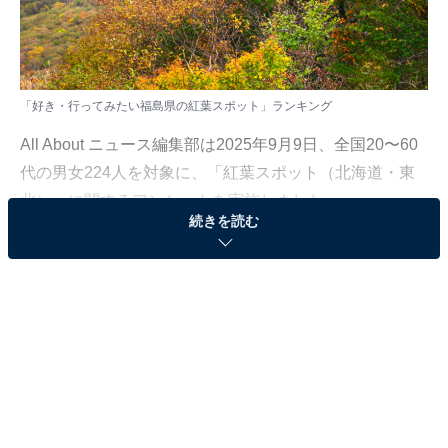
「好き・行ってみたい福島県の紅葉スポット」ランキング
All About ニュース編集部は2025年9月9日、全国20〜60
代の男女224人を対象に、「紅葉スポット（北海道・東
北）」に関するアンケートを実施しました。
続きを読む
その中から、「好き・行ってみたい福島県の紅葉スポッ
ト」ランキングの結果をご紹介します。
＞9位までの全ランキング結果を見る
2位：あだたら山ロープウェイ区間／46票