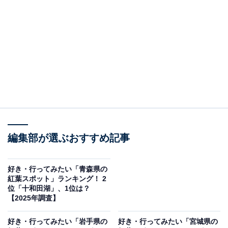
あだたら山のロープウェイ区間は、ロープウェイに乗る
と一気に標高が上がり、眼下に色づく森や山々を見下ろ
すことができるため、体力に自信がない人にもおすすめ
です。例年10月中旬ごろが紅葉の見頃。山麓駅から山頂
駅までの約10分間の空中散歩は開放感があり、山頂近く
の薬師岳パノラマパークからの景色は特に心を打たれま
す。混雑時を外せば、静かな絶景をゆったり楽しめるス
ポットです。
回答者からは「山の上から眼下に広がる紅葉を見られる
編集部が選ぶおすすめ記事
希少スポット」（50代回答しない／大阪府）、「周りの
見渡す自然や街並みや山並みの景色が綺麗な場所で紅葉
好き・行ってみたい「青森県の
の風景が最高に美しいと思います」（30代女性／宮城
紅葉スポット」ランキング！ 2
位「十和田湖」、1位は？
県）、「ロープウェイの料金も、乗車時間も丁度いい。
【2025年調査】
ゆっくり景観を楽しめそうだと思った」（20代女性／福
岡県）といった声が集まりました。
好き・行ってみたい「岩手県の
好き・行ってみたい「宮城県の