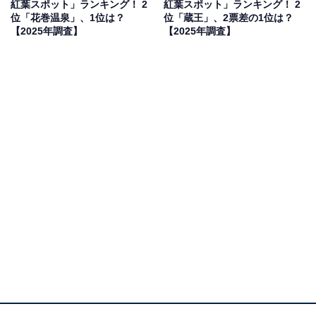
紅葉スポット」ランキング！ 2
紅葉スポット」ランキング！ 2
位「花巻温泉」、1位は？
位「蔵王」、2票差の1位は？
【2025年調査】
【2025年調査】
1位：磐梯吾妻スカイライン／68票
福島を代表するドライブルート、磐梯吾妻スカイライン
は、秋になると標高差を生かした紅葉のグラデーション