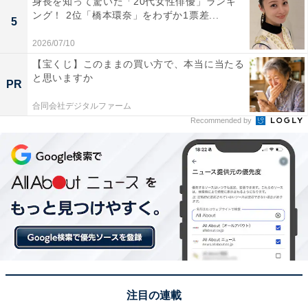
身長を知って驚いた「20代女性俳優」ランキ
性から窓を開けられないが、そこら辺から見える紅葉は
ング！ 2位「橋本環奈」をわずか1票差...
5
絨毯のようだった。できれば停車して、ゆっくり眺めて
2026/07/10
みたい」（40代男性／新潟県）といった声が集まりまし
【宝くじ】このままの買い方で、本当に当たる
た。
と思いますか
PR
※回答者からのコメントは原文ママです
合同会社デジタルファーム
Recommended by
この記事の執筆者：
坂上 恵
All About ニュースの編集者。オールアバウトに入社後、SNSトレン
ドにフォーカスした記事執筆やSEOライティングの経験を経て、の
ちにAll About ニュースチームのメンバーに加入。現在は旅行・カル
...続きを読む
チャー・エンタメなどを中心に企画編集を担当。東京都出身。居酒
屋巡りとスポーツ観戦が生きがい。
次ページ
9位までのランキング結果を見る
注目の連載