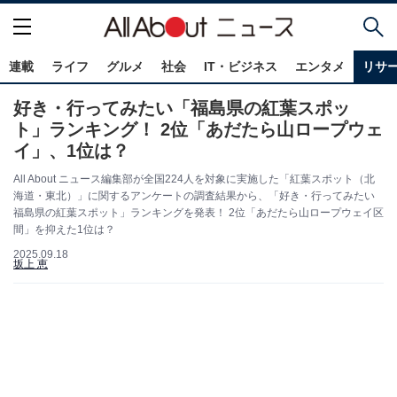
連載
ライフ
グルメ
社会
IT・ビジネス
エンタメ
リサ
好き・行ってみたい「福島県の紅葉スポッ
ト」ランキング！ 2位「あだたら山ロープウェ
イ」、1位は？
All About ニュース編集部が全国224人を対象に実施した「紅葉スポット（北
海道・東北）」に関するアンケートの調査結果から、「好き・行ってみたい
福島県の紅葉スポット」ランキングを発表！ 2位「あだたら山ロープウェイ区
間」を抑えた1位は？
2025.09.18
坂上 恵