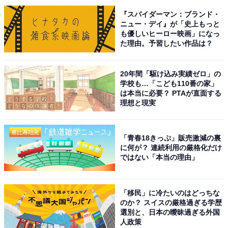
『スパイダーマン：ブランド・
ニュー・デイ』が「史上もっと
も優しいヒーロー映画」になっ
た理由。予習したい作品は？
20年間「駆け込み実績ゼロ」の
学校も…「こども110番の家」
は本当に必要？ PTAが直面する
理想と現実
「青春18きっぷ」販売激減の裏
に何が？ 連続利用の厳格化だけ
ではない「本当の理由」
こちらもおすすめ
「移民」に冷たいのはどっちな
好き・行ってみたい「北海道の紅葉スポット」
のか？ スイスの厳格過ぎる学歴
ランキング！ 2位「大雪山・旭岳」、1位は？
選別と、日本の曖昧過ぎる外国
【2025調査】
人政策