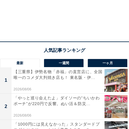
最新
一週間
一ヶ月
【三重県】伊勢名物「赤福」の直営店に、全国
唯一のコメダ大判焼き店も！ 東名阪・伊...
1
2026/08/06
「やっと巡り会えたよ」ダイソーの“ちいかわ
ポーチ”が220円で反響。ぬい活＆防災...
2
2026/08/06
「1000円には見えなかった」スタンダードプ