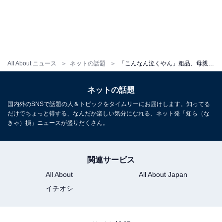
All About ニュース
ネットの話題
「こんなん泣くやん」粗品、母親へのメッセージソングMV公開で反響！ 「号泣」「カッコ良すぎる」
ネットの話題
国内外のSNSで話題の人＆トピックをタイムリーにお届けします。知ってる
だけでちょっと得する、なんだか楽しい気分になれる、ネット発「知ら（な
きゃ）損」ニュースが盛りだくさん。
関連サービス
All About
All About Japan
イチオシ