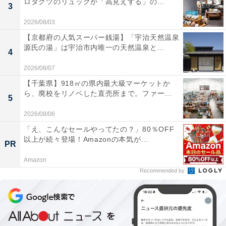
ロダクツのリュックが「高見えする」の...
3
2026/08/03
【京都府の人気スーパー銭湯】「宇治天然温泉
源氏の湯」は宇治市内唯一の天然温泉と...
4
2026/08/07
【千葉県】918㎡の県内最大級マーケットか
ら、廃校をリノベした直売所まで。ファー...
5
2026/08/06
「え、こんなセールやってたの？」80％OFF
以上が続々登場！Amazonの本気が...
PR
Amazon
Recommended by