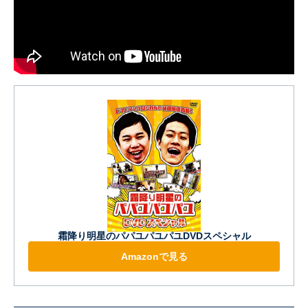
霜降り明星のパパユパユパユDVDスペシャル
Amazonで見る