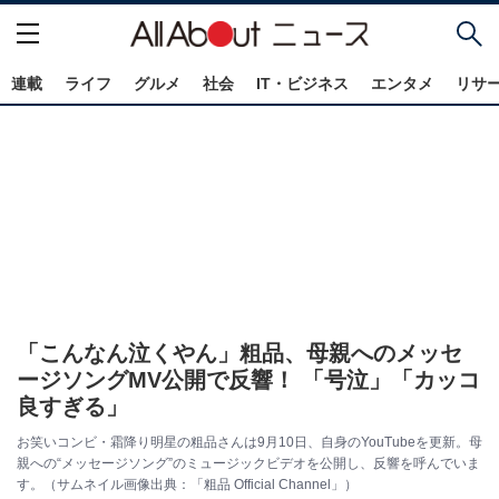
連載
ライフ
グルメ
社会
IT・ビジネス
エンタメ
リサ
「こんなん泣くやん」粗品、母親へのメッセ
ージソングMV公開で反響！ 「号泣」「カッコ
良すぎる」
お笑いコンビ・霜降り明星の粗品さんは9月10日、自身のYouTubeを更新。母
親への“メッセージソング”のミュージックビデオを公開し、反響を呼んでいま
す。（サムネイル画像出典：「粗品 Official Channel」）