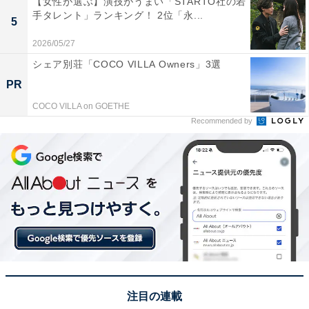
【女性が選ぶ】演技がうまい「STARTO社の若
を同時に楽しめるからです。京都からのアクセスが良い
手タレント」ランキング！ 2位「永...
5
のも行きやすそう」（40代女性／香川県）、「静かでゆ
2026/05/27
ったりとできそうなイメージだから、ひとり旅にぴった
シェア別荘「COCO VILLA Owners」3選
りだと思いました」（30代女性／滋賀県）、「ゆったり
PR
リラックスできる空間と良質なお湯が魅力的」（30代女
COCO VILLA on GOETHE
性／神奈川県）、「落ち着いた雰囲気と質の高いお湯で
Recommended by
まったり過ごしたい」（30代女性／千葉県）などのコメ
ントが寄せられました。
※回答者からのコメントは原文ママです
この記事の筆者：福島 ゆき プロフィール
アニメや漫画のレビュー、エンタメトピックスなどを中
心に、オールジャンルで執筆中のライター。時々、店舗
取材などのリポート記事も担当。All AboutおよびAll
注目の連載
About ニュースでのライター歴は6年。