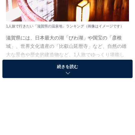
1人旅で行きたい「滋賀県の温泉地」ランキング（画像はイメージです）
滋賀県には、日本最大の湖「びわ湖」や国宝の「彦根
城」、世界文化遺産の「比叡山延暦寺」など、自然の雄
大な景色や歴史的建造物など、1人旅でゆっくり堪能し
たいスポットが集積しています。
続きを読む
All About ニュース編集部では、2025年9月5日、全国
10〜60代の男女238人を対象に「1人旅で行きたい温泉
地」に関するアンケートを実施しました。その中から、
1人旅で行きたい「滋賀県の温泉地」ランキングの結果
をご紹介します。
＞6位までの全ランキング結果を見る