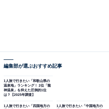
2位：信楽温泉（滋賀県）／53票
大阪、名古屋からアクセスしやすい、甲賀市の「信楽
（しがらき）温泉」。甲賀忍者の伝承やたぬきの置物が
有名な「信楽焼」で知られ、豊かな自然に囲まれた温泉
施設では、信楽焼の壺風呂など個性的な温泉も楽しめま
す。
周辺は、陶芸体験ができる施設や桃源郷をテーマとして
編集部が選ぶおすすめ記事
設計した美術館「MIHO MUSEUM（ミホ ミュージア
ム）」、ロケ地にも使われる「油日（あぶらひ）神社」
1人旅で行きたい「和歌山県の
温泉地」ランキング！ 2位「龍
など、人気観光スポットが充実しています。
神温泉」を抑えた圧倒的1位
は？【2025年調査】
回答者からは、「1人でも気兼ねなくゆっくりできるか
1人旅で行きたい「四国地方の
1人旅で行きたい「中国地方の
ら」（20代女性／大阪府）、「昔行ったことがあり、ま