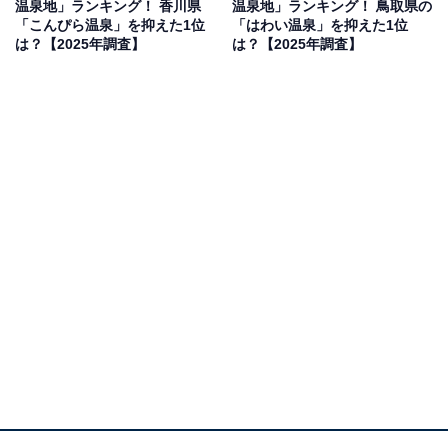
温泉地」ランキング！ 香川県
温泉地」ランキング！ 鳥取県の
た行きたいから。駅近くの温泉なので利便性が高いから
「こんぴら温泉」を抑えた1位
「はわい温泉」を抑えた1位
です」（20代男性／東京都）、「信楽焼のたぬきが沢山
は？【2025年調査】
は？【2025年調査】
いる中で写真を撮った思い出があり、焼き物も楽しめる
し温泉も楽しめるのでゆったりできそうだから」（40代
女性／奈良県）、「家族で行ったことがあり、とてもお
気に入りだから」（20代男性／埼玉県）などの声があり
ました。