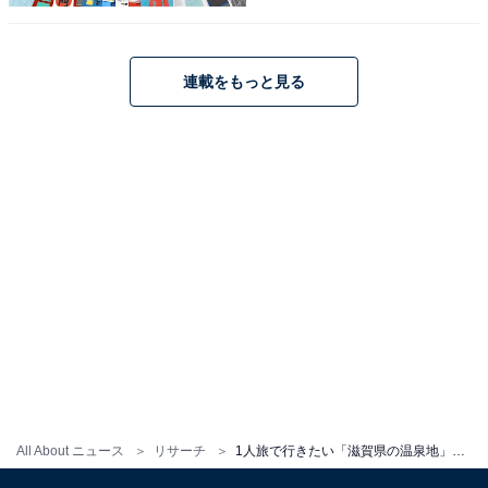
こちらもおすすめ
1人旅で行きたい「大阪府の温泉地」ランキン
連載をもっと見る
グ！ 2位「箕面温泉」を抑えた1位は？【2025
年調査】
1
2
All About ニュース
リサーチ
1人旅で行きたい「滋賀県の温泉地」ランキング！ 2位は「信楽温泉」、1位は？【2025年調査】