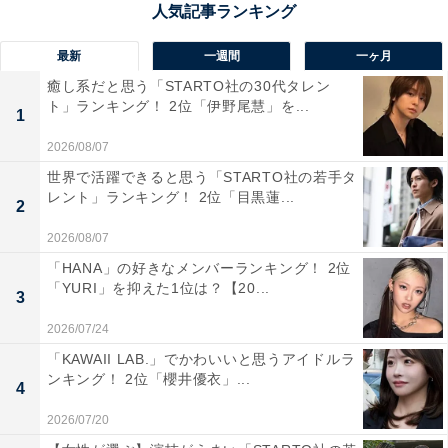
最新
一週間
一ヶ月
癒し系だと思う「STARTO社の30代タレン
1位：おごと温泉（滋賀県）／98票
ト」ランキング！ 2位「伊野尾慧」を...
1
2026/08/07
1位は、大津市雄琴（おごと）にある「おごと温泉」。
世界で活躍できると思う「STARTO社の若手タ
全国でも珍しい“日の出”が見られる温泉地は、雄大な琵
レント」ランキング！ 2位「目黒蓮...
2
琶湖を一望できる絶景露天風呂を備えるなど、眺望が自
2026/08/07
慢の宿泊施設が点在しています。
「HANA」の好きなメンバーランキング！ 2位
「YURI」を抑えた1位は？【20...
3
高いアルカリ性泉質の温泉は“美肌の湯”として知られ、
近江牛や地元の新鮮な食材を使った料理は女性からも人
2026/07/24
気。無料の足湯や日帰りで利用できる温泉施設も充実し
「KAWAII LAB.」でかわいいと思うアイドルラ
ンキング！ 2位「櫻井優衣」...
ています。
4
2026/07/20
回答者からは、「琵琶湖を望む絶景と歴史ある温泉情緒