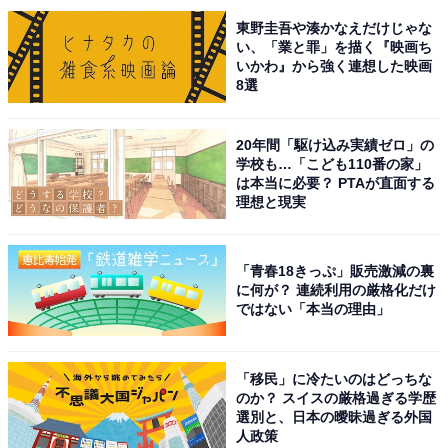
東野圭吾や湊かなえだけじゃな
い、「業と罪」を描く『映画ち
6位までの全ランキング結果を見
いかわ』から強く連想した映画
次ページ
る
8選
20年間「駆け込み実績ゼロ」の
学校も…「こども110番の家」
は本当に必要？ PTAが直面する
理想と現実
「青春18きっぷ」販売激減の裏
に何が？ 連続利用の厳格化だけ
ではない「本当の理由」
「移民」に冷たいのはどっちな
のか？ スイスの厳格過ぎる学歴
選別と、日本の曖昧過ぎる外国
人政策