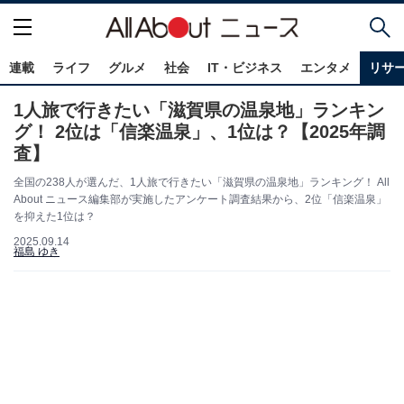
連載
ライフ
グルメ
社会
IT・ビジネス
エンタメ
リサ
1人旅で行きたい「滋賀県の温泉地」ランキン
グ！ 2位は「信楽温泉」、1位は？【2025年調
査】
全国の238人が選んだ、1人旅で行きたい「滋賀県の温泉地」ランキング！ All
About ニュース編集部が実施したアンケート調査結果から、2位「信楽温泉」
を抑えた1位は？
2025.09.14
福島 ゆき