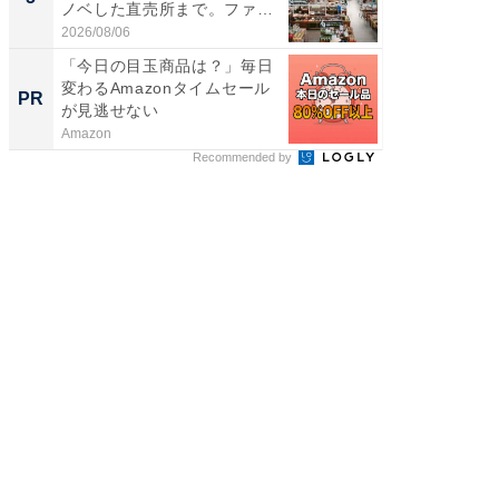
ノベした直売所まで。ファ
は和の
ー...
が...
2026/08/06
2026/08/0
「今日の目玉商品は？」毎日
【銀座】
変わるAmazonタイムセール
の贅沢
PR
PR
が見逃せない
Amazon
ReFa GIN
Recommended by