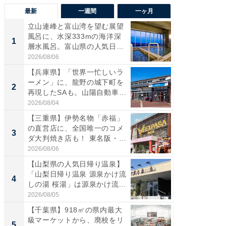
最新
一週間
一ヶ月
立山連峰と富山湾を望む展望
【兵庫
風呂に、水深333mの海洋深
ーメン
1
1
層水風呂。富山県の人気日
再現した
帰...
道...
2026/08/06
2026/08/0
【兵庫県】「世界一忙しいラ
【三重
ーメン」に、龍野の城下町を
「鈴鹿天
2
2
再現したSAも。山陽自動車
は100
道...
2026/08/04
2026/08/0
【三重県】伊勢名物「赤福」
ステラ
の直営店に、全国唯一のコメ
詰め放題
3
3
ダ大判焼き店も！ 東名阪・
00円で「
伊...
2026/08/06
2026/08/0
【山梨県の人気日帰り温泉】
「ミニオ
「山梨日帰り温泉 源泉かけ流
ッグ！ 
4
4
しの湯 桜湯」は源泉かけ流...
ど、夏限
2026/08/05
2026/08/0
【千葉県】918㎡の県内最大
【埼玉
級マーケットから、廃校をリ
「行田天
5
5