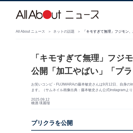
All About ニュース
ネットの話題
「キモすぎて無理」フジ
公開「加工やばい」「プラ
お笑いコンビ・FUJIWARAの藤本敏史さんは9月12日、自身の
ます。（サムネイル画像出典：藤本敏史さん公式Instagramよ
2025.09.12
橋酒 瑛麗瑠
プリクラを公開