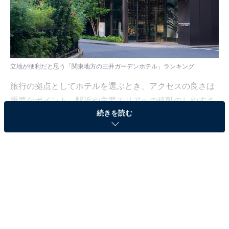
立地が便利だと思う「関東地方の三井ガーデンホテル」ランキング
旅行の拠点としてホテルを選ぶとき、アクセスの良さは
重要なポイント。駅近や主要エリアへの移動のしやすさ
続きを読む
が、旅のスムーズさを左右します。
All About ニュース編集部では、2025年9月2〜11日の期
間、全国20～70代の男女289人を対象に、「関東地方の
三井ガーデンホテル」に関するアンケートを実施しまし
た。
その中から、立地が便利だと思う「関東地方の三井ガー