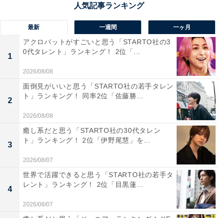
最新
一週間
一ヶ月
アクロバットがすごいと思う「STARTO社の3
0代タレント」ランキング！ 2位「...
1
1位：三井ガーデンホテル銀座プレミア／65票
2026/08/08
面倒見がいいと思う「STARTO社の若手タレン
ト」ランキング！ 同率2位「佐藤勝...
2
楽天トラベルで三井ガーデンホテル銀座プレミアを見る
2026/08/08
癒し系だと思う「STARTO社の30代タレン
「三井ガーデンホテル銀座プレミア」は、銀座駅からす
ト」ランキング！ 2位「伊野尾慧」を...
3
ぐの抜群の立地が魅力。ショッピングやグルメを満喫し
2026/08/07
たい人にぴったりなホテルです。16階のロビーからは、
世界で活躍できると思う「STARTO社の若手タ
東京湾や都心の夜景を一望できます。
レント」ランキング！ 2位「目黒蓮...
4
2026/08/07
回答者からは「人気の銀座エリアにあり、非常によい立