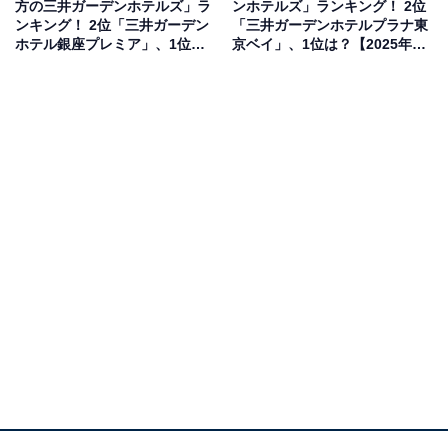
方の三井ガーデンホテルズ」ラ
ンホテルズ」ランキング！ 2位
ンキング！ 2位「三井ガーデン
「三井ガーデンホテルプラナ東
回答者からは「羽田空港から乗り換えなしで最寄り駅ま
ホテル銀座プレミア」、1位
京ベイ」、1位は？【2025年調
は？【2025年調査】
査】
で行けるし、日比谷線や銀座線にも簡単に乗り換えられ
る」（30代男性／北海道）、「地下鉄の東銀座駅や銀座
駅から徒歩数分で、どこへ行くにもアクセス抜群」（30
代女性／北海道）、「銀座も有楽町も近くて都心の中で
はとても便利そう」（20代女性／神奈川県）といった声
が集まりました。