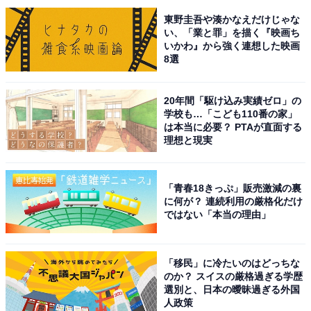
次ページ
10位までのランキング結果を見る
東野圭吾や湊かなえだけじゃな
い、「業と罪」を描く『映画ち
いかわ』から強く連想した映画
8選
20年間「駆け込み実績ゼロ」の
学校も…「こども110番の家」
は本当に必要？ PTAが直面する
理想と現実
「青春18きっぷ」販売激減の裏
に何が？ 連続利用の厳格化だけ
ではない「本当の理由」
「移民」に冷たいのはどっちな
のか？ スイスの厳格過ぎる学歴
こちらもおすすめ
選別と、日本の曖昧過ぎる外国
人政策
秋の旅行で利用したいと思う「関東地方の三井