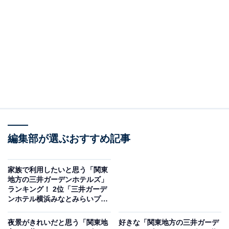
デンホテル」ランキングの結果をご紹介します。
＞10位までの全ランキング結果を見る
※本記事で紹介している商品の購入やサービスの利用により、売上の一部が
オールアバウトに還元されることがあります。
2位：ミレニアム 三井ガーデンホテル 東京／49票
楽天トラベルでミレニアム 三井ガーデンホテル 東京を見る
編集部が選ぶおすすめ記事
銀座や日比谷、有楽町といった都心の主要エリアから歩
いてアクセスできる「ミレニアム 三井ガーデンホテル 東
家族で利用したいと思う「関東
京」は、観光にもビジネスにも動きやすい立地がうれし
地方の三井ガーデンホテルズ」
ランキング！ 2位「三井ガーデ
いホテル。客室はすべて18平方メートル以上と広めで、
ンホテル横浜みなとみらいプレ
シモンズ製ベッドを備えているため、出張や観光後も心
ミア」、1位は？【2025年調
査】
地よく眠れます。
夜景がきれいだと思う「関東地
好きな「関東地方の三井ガーデ