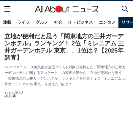
連載
ライフ
グルメ
社会
IT・ビジネス
エンタメ
リサ
立地が便利だと思う「関東地方の三井ガーデ
ンホテル」ランキング！ 2位「ミレニアム 三
井ガーデンホテル 東京」、1位は？【2025年
調査】
All About ニュース編集部が全国289人を対象に実施した「関東地方の三井ガ
ーデンホテルに関するアンケート」の調査結果から、立地が便利だと思う
「関東地方の三井ガーデンホテル」ランキングを発表！ 2位「ミレニアム 三
井ガーデンホテル 東京」を抑えた1位は？
2025.09.13
坂上 恵