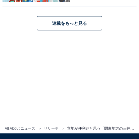
ガーデンホテルズ」ランキング！ 2位「三井ガ
ーデンホテル横浜みなとみらいプレミア」、1位
は？【2025年調査】
連載をもっと見る
1
2
All About ニュース
リサーチ
立地が便利だと思う「関東地方の三井ガーデンホテル」ランキング！ 2位「ミレニアム 三井ガーデンホテル 東京」、1位は？【2025年調査】