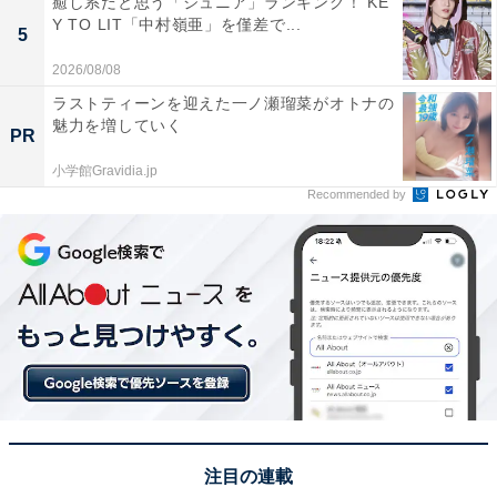
癒し系だと思う「ジュニア」ランキング！ KE
地」（60代男性／新潟県）、「銀座駅、有楽町駅、新橋
Y TO LIT「中村嶺亜」を僅差で...
5
駅など複数の駅から徒歩圏内で、東京観光やビジネスに
最適」（50代男性／東京都）、「銀座駅や主要観光地へ
2026/08/08
のアクセスが良く、周辺に飲食店やショッピング施設も
ラストティーンを迎えた一ノ瀬瑠菜がオトナの
魅力を増していく
多く、初めて訪れる人でも迷わず便利に過ごせる」（20
PR
代男性／静岡県）といった声が集まりました。
小学館Gravidia.jp
Recommended by
※回答者からのコメントは原文ママです
この記事の執筆者：
坂上 恵
All About ニュースの編集者。オールアバウトに入社後、SNSトレン
ドにフォーカスした記事執筆やSEOライティングの経験を経て、の
ちにAll About ニュースチームのメンバーに加入。現在は旅行・カル
...続きを読む
チャー・エンタメなどを中心に企画編集を担当。東京都出身。居酒
屋巡りとスポーツ観戦が生きがい。
注目の連載