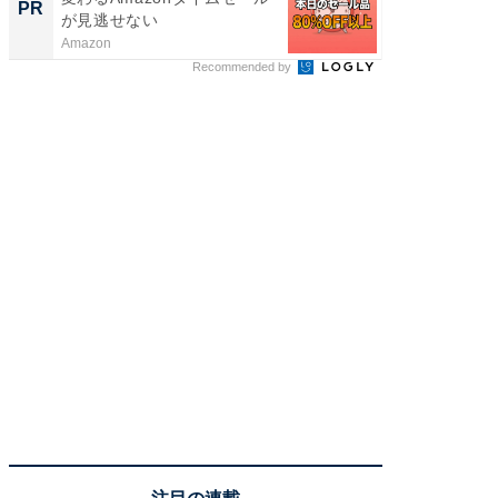
PR
PR
が見逃せない
Amazon
COCO VIL
Recommended by