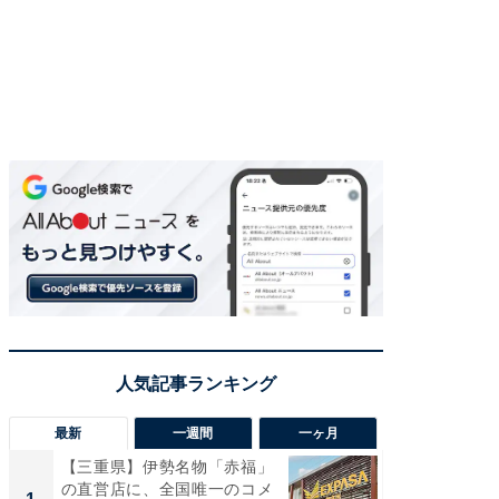
最新
一週間
一ヶ月
【三重県】伊勢名物「赤福」
【兵庫
の直営店に、全国唯一のコメ
ーメン