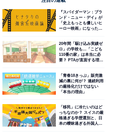
注目の連載
『スパイダーマン：ブラ
ンド・ニュー・デイ』が
「史上もっとも優しいヒ
ーロー映画」になった理
由。予習したい作品は？
20年間「駆け込み実績ゼ
ロ」の学校も…「こども
110番の家」は本当に必
要？ PTAが直面する理想
と現実
「青春18きっぷ」販売激
減の裏に何が？ 連続利用
の厳格化だけではない
「本当の理由」
「移民」に冷たいのはど
っちなのか？ スイスの厳
格過ぎる学歴選別と、日
本の曖昧過ぎる外国人政
策