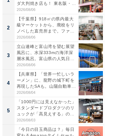
1
1
ダ大判焼き店も！ 東名阪・
再現した
伊...
道...
2026/08/06
2026/08/0
【千葉県】918㎡の県内最大
【三重
級マーケットから、廃校をリ
「鈴鹿天
2
2
ノベした直売所まで。ファ
は100
ー...
2026/08/06
2026/08/0
立山連峰と富山湾を望む展望
ステラ
風呂に、水深333mの海洋深
詰め放題
3
3
層水風呂。富山県の人気日
00円で「
帰...
2026/08/06
2026/08/0
【兵庫県】「世界一忙しいラ
「ミニオ
ーメン」に、龍野の城下町を
ッグ！ 
4
4
再現したSAも。山陽自動車
ど、夏限
道...
2026/08/04
2026/08/0
「1000円には見えなかった」
【埼玉
スタンダードプロダクツのリ
「行田天
5
5
ュックが「高見えする」の...
は和の
が...
2026/08/03
2026/08/0
「今日の目玉商品は？」毎日
全国の
変わるAmazonタイムセール
付きの