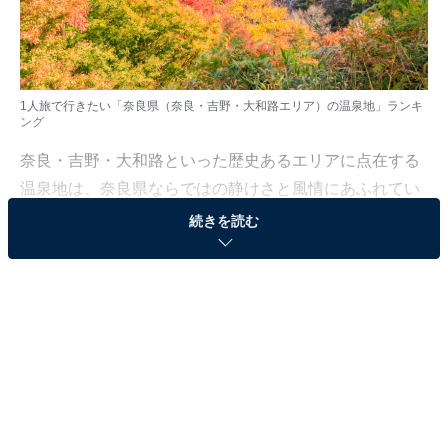
1人旅で行きたい「奈良県（奈良・吉野・大和路エリア）の温泉地」ランキ
ング
奈良・吉野・大和路といった歴史あるエリアに点在する
温泉地は、奈良県ならではの静けさと風情にあふれてい
ます。日常を離れ、1人でゆっくり過ごす癒しの時間を
続きを読む
求める人に最適なのではないでしょうか。
All About ニュース編集部では、2025年9月5日の期間、
全国20〜70代の男女238人を対象に、「1人旅で行きたい
温泉地」に関するアンケートを実施しました。その中か
ら、1人旅で行きたい「奈良県（奈良・吉野・大和路エ
リア）の温泉地」ランキングの結果をご紹介します。