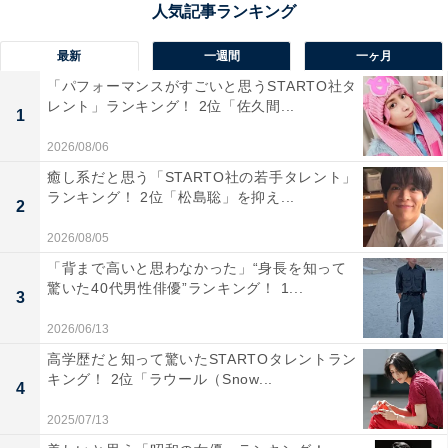
奈良県最南端の山あいに位置する十津川温泉は、源泉か
け流しの温泉が楽しめる秘湯の1つ。豊かな自然に囲ま
最新
一週間
一ヶ月
れた静かな温泉地で、温泉街全体が全国で初めて「源泉
「パフォーマンスがすごいと思うSTARTO社タ
レント」ランキング！ 2位「佐久間...
100％かけ流し宣言」をしていることも有名です。
1
2026/08/06
回答者からは「自然の中でのんびり湯に浸かれるのが魅
癒し系だと思う「STARTO社の若手タレント」
力。ソロ旅で長めに滞在するのもおすすめ」（60代男性
ランキング！ 2位「松島聡」を抑え...
2
／香川県）、「村の温泉施設すべてがお湯の循環、再利
2026/08/05
用を一切せず、沸かさず、塩素消毒をせず、薄めず、ほ
「背まで高いと思わなかった」“身長を知って
んまもんの温泉をこんこんとかけ流している温泉地で、
驚いた40代男性俳優”ランキング！ 1...
3
静かで1人旅にも良いからです」（60代男性／愛知
2026/06/13
県）、「奈良ではめずらしい源泉100％かけ流し温泉」
高学歴だと知って驚いたSTARTOタレントラン
（40代男性／東京都）といった声が集まりました。
キング！ 2位「ラウール（Snow...
4
2025/07/13
※回答者からのコメントは原文ママです