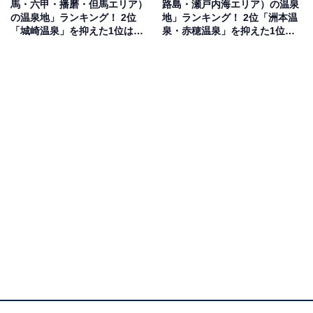
馬・六甲・播磨・但馬エリア）
路島・瀬戸内海エリア）の温泉
のお湯です。美しい桜の季節に訪れたいと思います」
の温泉地」ランキング！ 2位
地」ランキング！ 2位「洲本温
「城崎温泉」を抑えた1位は？
泉・赤穂温泉」を抑えた1位
（60代女性／静岡県）といった声が集まりました。
【2025年調査】
は？【2025年調査】
1位：十津川温泉／98票