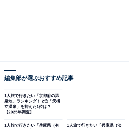
＞8位までの全ランキング結果を見る
2位：吉野温泉／60票
桜の名所・吉野山のふもとに位置する吉野温泉は、歴史
ある静かな湯治場で、詩人・島崎藤村も訪れた宿があり
ます。自然に包まれたロケーションで、春は桜、秋は紅
葉と四季折々の風景が楽しめます。落ち着いた雰囲気が
1人旅にもぴったりです。
編集部が選ぶおすすめ記事
回答者からは「一人旅歓迎の宿があるため泊まりやすい
です」（50代女性／静岡県）、「桜の名所なので春に一
1人旅で行きたい「京都府の温
泉地」ランキング！ 2位「天橋
人で桜を見に行きたい」（50代女性／岡山県）、「『吉
立温泉」を抑えた1位は？
野の隠し湯』とも言われています。閉ざされた温泉地に
【2025年調査】
なっても人々が、この温泉に入りたくて隠れて来ていた
1人旅で行きたい「兵庫県（有
1人旅で行きたい「兵庫県（淡
という由来からです。自然源泉で二酸化炭素を含む濁り