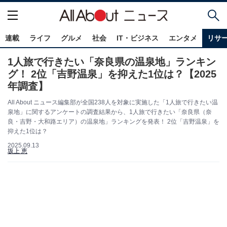
連載
ライフ
グルメ
社会
IT・ビジネス
エンタメ
リサ
1人旅で行きたい「奈良県の温泉地」ランキン
グ！ 2位「吉野温泉」を抑えた1位は？【2025
年調査】
All About ニュース編集部が全国238人を対象に実施した「1人旅で行きたい温
泉地」に関するアンケートの調査結果から、1人旅で行きたい「奈良県（奈
良・吉野・大和路エリア）の温泉地」ランキングを発表！ 2位「吉野温泉」を
抑えた1位は？
2025.09.13
坂上 恵