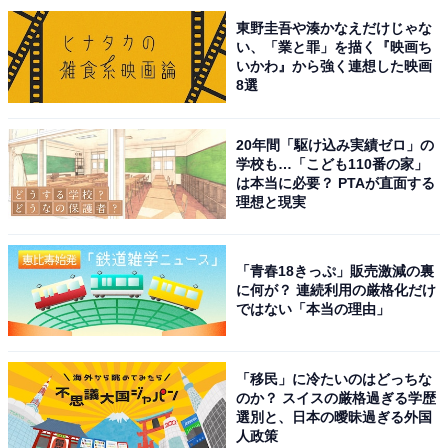
東野圭吾や湊かなえだけじゃな
い、「業と罪」を描く『映画ち
いかわ』から強く連想した映画
8選
20年間「駆け込み実績ゼロ」の
学校も…「こども110番の家」
は本当に必要？ PTAが直面する
こちらもおすすめ
理想と現実
1人旅で行きたい「和歌山県の温泉地」ランキン
グ！ 2位「龍神温泉」を抑えた1位は？【2025
年調査】
「青春18きっぷ」販売激減の裏
に何が？ 連続利用の厳格化だけ
ではない「本当の理由」
「移民」に冷たいのはどっちな
のか？ スイスの厳格過ぎる学歴
選別と、日本の曖昧過ぎる外国
人政策