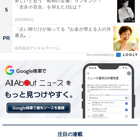
美しいと思う「昭和の女優」ランキング！
「吉永小百合」を抑えた1位は？
5
この記事の執筆者：
坂上 恵
2025/04/21
「占い師だけが知ってる〝お金が増える人の共
通点〟」
All About ニュースの編集者。オールアバウトに入社後、SNSトレン
PR
ドにフォーカスした記事執筆やSEOライティングの経験を経て、の
合同会社デジタルファーム
ちにAll About ニュースチームのメンバーに加入。現在は旅行・カル
...続きを読む
Recommended by
チャー・エンタメなどを中心に企画編集を担当。東京都出身。居酒
屋巡りとスポーツ観戦が生きがい。
次ページ
8位までのランキング結果を見る
注目の連載