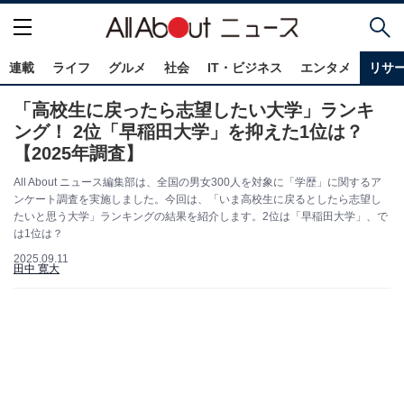
連載
ライフ
グルメ
社会
IT・ビジネス
エンタメ
リサ
「高校生に戻ったら志望したい大学」ランキ
ング！ 2位「早稲田大学」を抑えた1位は？
【2025年調査】
All About ニュース編集部は、全国の男女300人を対象に「学歴」に関するア
ンケート調査を実施しました。今回は、「いま高校生に戻るとしたら志望し
たいと思う大学」ランキングの結果を紹介します。2位は「早稲田大学」、で
は1位は？
2025.09.11
田中 寛大