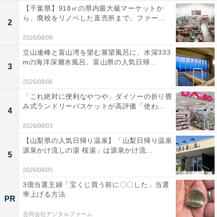
【千葉県】918㎡の県内最大級マーケットか
ら、廃校をリノベした直売所まで。ファー...
2
2026/08/06
立山連峰と富山湾を望む展望風呂に、水深333
mの海洋深層水風呂。富山県の人気日帰...
3
2026/08/06
「これ絶対に便利なやつや」ダイソーの折り畳
み式ランドリーバスケットが高評価「使わ...
4
2026/08/03
【山梨県の人気日帰り温泉】「山梨日帰り温泉
源泉かけ流しの湯 桜湯」は源泉かけ流...
5
2026/08/05
3億当選主婦「宝くじ買う前に〇〇した」当選
率上げる方法
PR
合同会社デジタルファーム