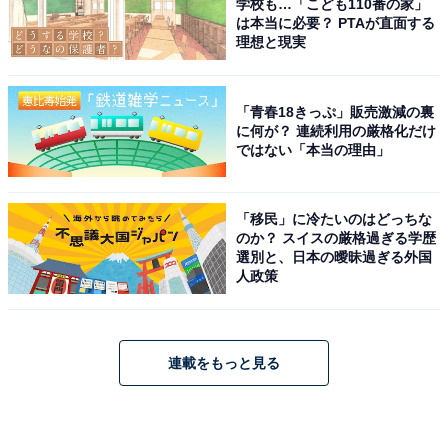
学校も…「こども110番の家」
は本当に必要？ PTAが直面する
理想と現実
「青春18きっぷ」販売激減の裏
に何が？ 連続利用の厳格化だけ
ではない「本当の理由」
「移民」に冷たいのはどっちな
のか？ スイスの厳格過ぎる学歴
選別と、日本の曖昧過ぎる外国
人政策
連載をもっと見る