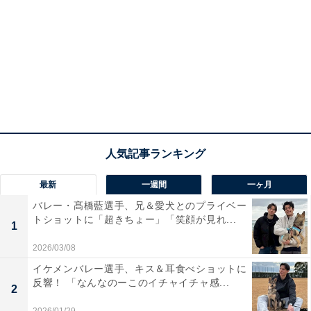
最新
一週間
一ヶ月
バレー・髙橋藍選手、兄＆愛犬とのプライベー
トショットに「超きちょー」「笑顔が見れ...
1
2026/03/08
イケメンバレー選手、キス＆耳食べショットに
反響！ 「なんなのーこのイチャイチャ感...
2