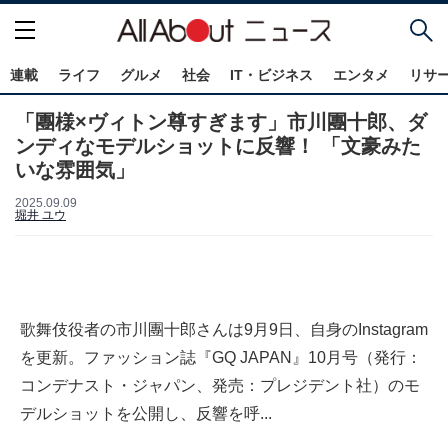
連載
ライフ
グルメ
社会
IT・ビジネス
エンタメ
リサ
「團様×ヴィトン尊すぎます」市川團十郎、ダ
ンディなモデルショットに反響！ 「文豪みた
いな雰囲気」
2025.09.09
堀井 ユウ
歌舞伎役者の市川團十郎さんは9月9日、自身のInstagram
を更新。ファッション誌『GQ JAPAN』10月号（発行：
コンデナスト・ジャパン、発売：プレジデント社）のモ
デルショットを公開し、反響を呼...