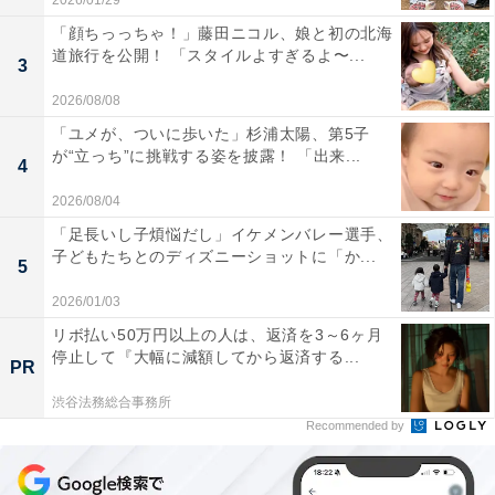
2026/01/29
「顔ちっっちゃ！」藤田ニコル、娘と初の北海
道旅行を公開！ 「スタイルよすぎるよ〜...
3
2026/08/08
「ユメが、ついに歩いた」杉浦太陽、第5子
が“立っち”に挑戦する姿を披露！ 「出来...
4
2026/08/04
「足長いし子煩悩だし」イケメンバレー選手、
子どもたちとのディズニーショットに「か...
5
2026/01/03
リボ払い50万円以上の人は、返済を3～6ヶ月
停止して『大幅に減額してから返済する...
PR
渋谷法務総合事務所
Recommended by