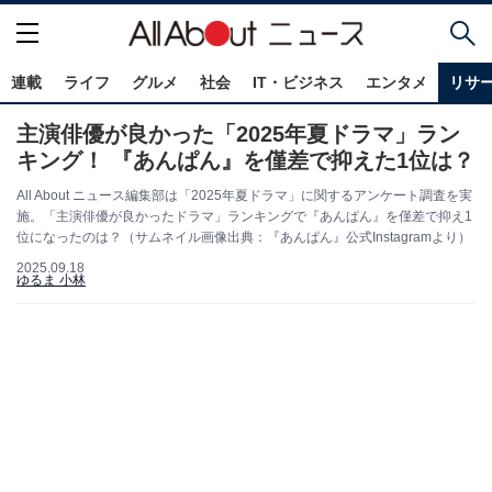
連載
ライフ
グルメ
社会
IT・ビジネス
エンタメ
リサ
主演俳優が良かった「2025年夏ドラマ」ラン
キング！ 『あんぱん』を僅差で抑えた1位は？
All About ニュース編集部は「2025年夏ドラマ」に関するアンケート調査を実
施。「主演俳優が良かったドラマ」ランキングで『あんぱん』を僅差で抑え1
位になったのは？（サムネイル画像出典：『あんぱん』公式Instagramより）
2025.09.18
ゆるま 小林