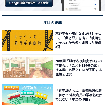
注目の連載
東野圭吾や湊かなえだけじゃな
い、「業と罪」を描く『映画ち
いかわ』から強く連想した映画
8選
20年間「駆け込み実績ゼロ」の
学校も…「こども110番の家」
は本当に必要？ PTAが直面する
理想と現実
「青春18きっぷ」販売激減の裏
に何が？ 連続利用の厳格化だけ
ではない「本当の理由」