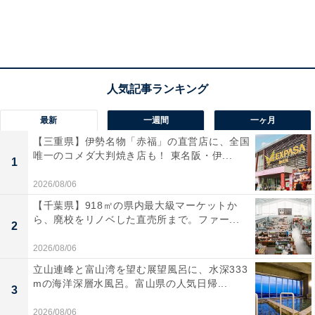
最新
一週間
一ヶ月
【三重県】伊勢名物「赤福」の直営店に、全国
唯一のコメダ大判焼き店も！ 東名阪・伊...
1
2026/08/06
【千葉県】918㎡の県内最大級マーケットか
ら、廃校をリノベした直売所まで。ファー...
2
2026/08/06
立山連峰と富山湾を望む展望風呂に、水深333
mの海洋深層水風呂。富山県の人気日帰...
3
2026/08/06