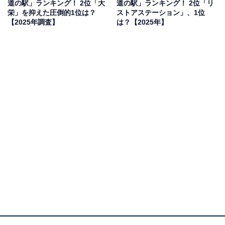
道の駅」ランキング！ 2位「大
道の駅」ランキング！ 2位「リ
栄」を抑えた圧倒的1位は？
ストアステーション」、1位
【2025年調査】
は？【2025年】
1位：笠岡ベイファーム（笠岡市）／35票
笠岡市の広大な干拓地に広がる「笠岡ベイファーム」
は、一面に咲く花畑と地元の味覚が楽しめる、まさに旅