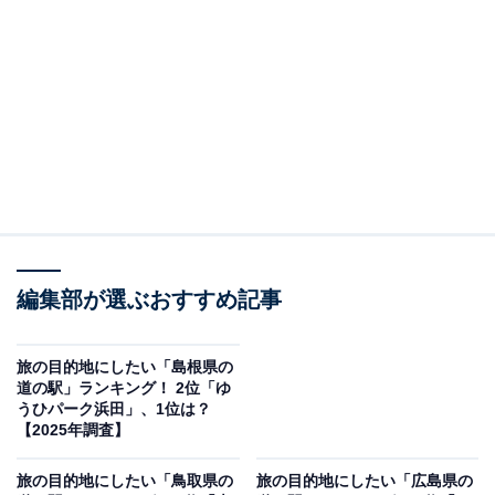
瀬戸内市にある「黒井山グリーンパーク」は、のんびり
と自然とふれあえるレジャー型の道の駅。園内には四季
折々の花が咲き、時期によっては果物狩り体験も楽しめ
ます。ラジコンサーキットなど家族で遊べる施設が整っ
ており、小さな子ども連れでも安心して過ごせる環境が
魅力です。瀬戸内のやわらかな風景に包まれながら、一
日ゆっくりと過ごせる癒やしの空間。観光とレジャーの
両方を楽しめる、地元でも評判の高いスポットです。
回答者からは「魚介や山の幸をバーベキューで楽しめ
編集部が選ぶおすすめ記事
る。季節の果物狩りやラジコンサーキット、ゴーカート
などアクティブな体験が豊富」（40代女性／愛知県）、
旅の目的地にしたい「島根県の
「フルーツ狩りや牡蠣小屋も楽しめるから」（30代女性
道の駅」ランキング！ 2位「ゆ
うひパーク浜田」、1位は？
／神奈川県）、「瀬戸内だと四国への入口なので、景色
【2025年調査】
を見てみたいから」（50代女性／栃木県）といった声が
集まりました。
旅の目的地にしたい「鳥取県の
旅の目的地にしたい「広島県の