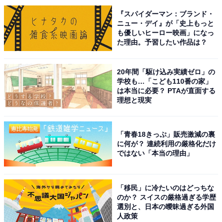
『スパイダーマン：ブランド・
ニュー・デイ』が「史上もっと
も優しいヒーロー映画」になっ
た理由。予習したい作品は？
20年間「駆け込み実績ゼロ」の
学校も…「こども110番の家」
は本当に必要？ PTAが直面する
理想と現実
こちらもおすすめ
「青春18きっぷ」販売激減の裏
旅の目的地にしたい「山口県の道の駅」ランキ
に何が？ 連続利用の厳格化だけ
ング！ 「阿武町」を1票差で抑えた1位は？
ではない「本当の理由」
【2025年調査】
「移民」に冷たいのはどっちな
のか？ スイスの厳格過ぎる学歴
選別と、日本の曖昧過ぎる外国
人政策