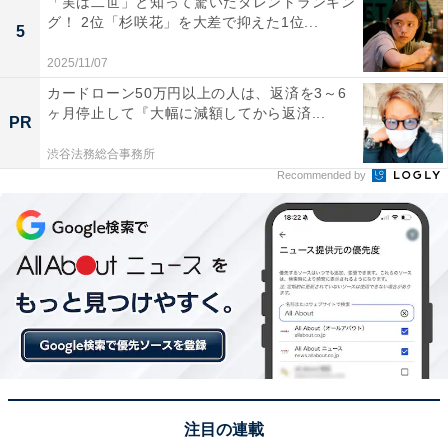
「実は二世」と知って驚いたタレントランキン
グ！ 2位「杉咲花」を大差で抑えた1位...
5
※回答者からのコメントは原文ママです
2025/11/07
カードローン50万円以上の人は、返済を3～6
ヶ月停止して『大幅に減額してから返済...
この記事の執筆者：
坂上 恵
PR
渋谷法務総合事務所
All About ニュースの編集者。オールアバウトに入社後、SNSトレン
Recommended by
ドにフォーカスした記事執筆やSEOライティングの経験を経て、の
ちにAll About ニュースチームのメンバーに加入。現在は旅行・カル
...続きを読む
チャー・エンタメなどを中心に企画編集を担当。東京都出身。居酒
屋巡りとスポーツ観戦が生きがい。
次ページ
12位までのランキング結果を見る
注目の連載