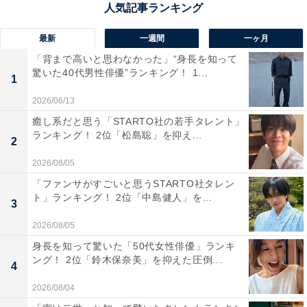
の目的地にふさわしい道の駅です。春の菜の花、夏のひ
まわり、秋のコスモスと、訪れる季節によって景色がが
最新
一週間
一ヶ月
らりと変わり、どのタイミングでもフォトジェニックな
「背まで高いと思わなかった」“身長を知って
体験ができます。地元野菜や笠岡沖で取れる魚類など特
驚いた40代男性俳優”ランキング！ 1...
1
産品が並ぶ直売所も人気で、ドライブがてら立ち寄る人
2026/06/13
も多数。自然と癒し、おいしさがぎゅっと詰まった一押
癒し系だと思う「STARTO社の若手タレント」
しスポットです。
ランキング！ 2位「松島聡」を抑え...
2
回答者からは「旬の果物を満喫したい！桃たべたい！」
2026/08/05
（30代女性／福井県）、「広大な花畑が魅力で、四季
「ファンサがすごいと思うSTARTO社タレン
ト」ランキング！ 2位「中島健人」を...
折々の景色を楽しめます。特にひまわりや菜の花の季節
3
は絶景で、写真スポットとしても人気。地元産の食材を
2026/08/05
使った食事も魅力です」（20代男性／広島県）、「地元
身長を知って驚いた「50代女性俳優」ランキ
産の野菜、魚などたくさんあり、楽しめる施設だと思い
ング！ 2位「鈴木保奈美」を抑えた圧倒...
4
ます」（30代女性／愛知県）といった声が集まりまし
2026/08/04
た。