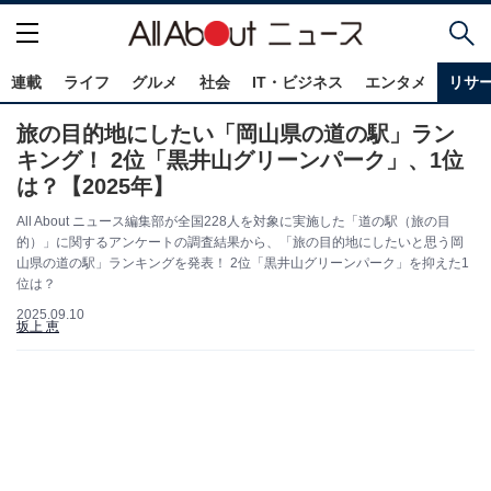
連載
ライフ
グルメ
社会
IT・ビジネス
エンタメ
リサ
旅の目的地にしたい「岡山県の道の駅」ラン
キング！ 2位「黒井山グリーンパーク」、1位
は？【2025年】
All About ニュース編集部が全国228人を対象に実施した「道の駅（旅の目
的）」に関するアンケートの調査結果から、「旅の目的地にしたいと思う岡
山県の道の駅」ランキングを発表！ 2位「黒井山グリーンパーク」を抑えた1
位は？
2025.09.10
坂上 恵