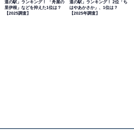
道の駅」ランキング！ 「舟屋の
道の駅」ランキング！ 2位「ち
「ご当地の文芸品に興味があるのと、周囲にもたくさん
里伊根」などを抑えた1位は？
はやあかさか」、1位は？
の観光施設がありとても楽しめそうだと思った」（20代
【2025調査】
【2025年調査】
女性／東京都）といった声が集まりました。
1位：吉野路 大塔（五條市）／31票