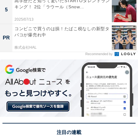
高学歴だと知って驚いたSTARTOタレントラン
寿司や葛餅など吉野の名物をいただけるから」（40代女
キング！ 2位「ラウール（Snow...
5
性／神奈川県）、「自然豊かな山間にあり、静かに一人
2025/07/13
旅を楽しめる環境が整っている。また、地元特産品や温
コンビニで買うのは損！たばこ税なしの新型タ
泉情報も充実しており、道の駅で休憩しながら地域の魅
バコが爆売れ中
PR
力を体感できる点で選んだ」（30代女性／秋田県）とい
った声が集まりました。
株式会社HAL
Recommended by
※回答者からのコメントは原文ママです
この記事の筆者：坂上 恵
All About ニュースの編集者。オールアバウトに入社後、
SNSトレンドにフォーカスした記事執筆やSEOライティ
ングの経験を経て、のちにAll About ニュースチームのメ
ンバーに参入。現在は旅行・カルチャー・エンタメなど
を中心に企画編集を担当。東京都出身。居酒屋巡りとス
注目の連載
ポーツ観戦が生きがい。