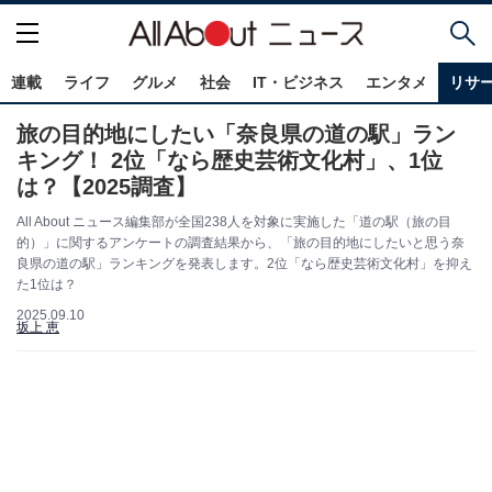
連載
ライフ
グルメ
社会
IT・ビジネス
エンタメ
リサ
旅の目的地にしたい「奈良県の道の駅」ラン
キング！ 2位「なら歴史芸術文化村」、1位
は？【2025調査】
All About ニュース編集部が全国238人を対象に実施した「道の駅（旅の目
的）」に関するアンケートの調査結果から、「旅の目的地にしたいと思う奈
良県の道の駅」ランキングを発表します。2位「なら歴史芸術文化村」を抑え
た1位は？
2025.09.10
坂上 恵