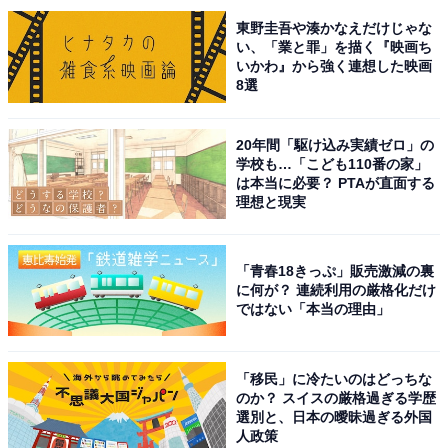
東野圭吾や湊かなえだけじゃな
い、「業と罪」を描く『映画ち
次ページ
10位までのランキング結果を見る
いかわ』から強く連想した映画
8選
20年間「駆け込み実績ゼロ」の
学校も…「こども110番の家」
は本当に必要？ PTAが直面する
理想と現実
「青春18きっぷ」販売激減の裏
に何が？ 連続利用の厳格化だけ
ではない「本当の理由」
「移民」に冷たいのはどっちな
のか？ スイスの厳格過ぎる学歴
選別と、日本の曖昧過ぎる外国
人政策