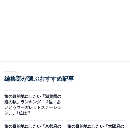
「なら歴史芸術文化村」は、奈良の歴史と文化を五感で
体験できる、文化系観光の新たな拠点として注目を集め
ています。建物は4棟で構成されており、施設内には美
術館や工芸体験コーナー、奈良の伝統食材を使った飲食
店がそろっています。仏像や彫刻などの修復工房の公開
もあり、学びと楽しみが融合した空間に。2022年にオー
プンしたばかりとあって設備も新しく、歴史に詳しくな
い人でも気軽に楽しめる工夫が満載です。天理市という
アクセスのよい立地もあり、文化を感じる旅の始まりに
ぴったりな道の駅です。
編集部が選ぶおすすめ記事
回答者からは「道の駅がきれいにみえます、歴史の勉強
旅の目的地にしたい「滋賀県の
もできるの結構いいと思います、スタンプもかわいいで
道の駅」ランキング！ 2位「あ
いとうマーガレットステーショ
す」（20代女性／千葉県）、「地元産品やカフェも充実
ン」、1位は？
していて、博物館、工芸体験、アート展示などが揃って
いて、ゆっくり過ごせるから」（50代男性／広島県）、
旅の目的地にしたい「京都府の
旅の目的地にしたい「大阪府の