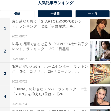
奈良県五條市の山あいにある「吉野路 大塔」は、UFOを
最新
一週間
一ヶ月
思わせる銀色の円盤型の建物が特徴的。それでいて周囲
癒し系だと思う「STARTO社の30代タレン
は自然豊かで、静かに過ごせる場所です。周辺一帯は
ト」ランキング！ 2位「伊野尾慧」を...
1
「大塔コスミックパーク『星のくに』」として整備さ
2026/08/07
れ、天文台やプラネタリウムを備えています。澄み切っ
世界で活躍できると思う「STARTO社の若手タ
た夜空に広がる星々は圧巻で、天体ファンはもちろん家
レント」ランキング！ 2位「目黒蓮...
2
族連れにも人気です。さらにキャンプ場や温泉もあり、
昼は川遊びやハイキング、夜は星空観察と、自然を存分
2026/08/07
に楽しめる環境が整っています。都市部から少し足を延
価格が安いと思う「ホームセンター」ランキン
グ！ 3位「コメリ」、2位「コーナン」...
ばすだけで、非日常の時間を味わえるぜいたくな立ち寄
3
り地です。
2023/03/02
「HANA」の好きなメンバーランキング！ 2位
回答者からは「天体望遠鏡を備えた『コスミックパー
「YURI」を抑えた1位は？【20...
4
ク』も併設されており、星空観察が楽しめるから」（40
2026/07/24
代男性／静岡県）、（20代男性／神奈川県）、「柿の葉