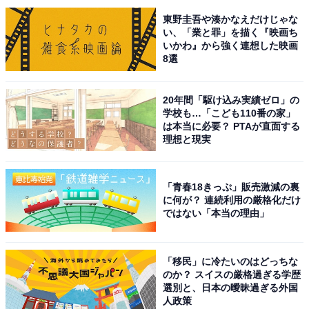
東野圭吾や湊かなえだけじゃな
い、「業と罪」を描く『映画ち
いかわ』から強く連想した映画
1位：舞鶴港とれとれセンター（舞鶴市）／57票
8選
舞鶴市にある「舞鶴港とれとれセンター」は、日本海の
20年間「駆け込み実績ゼロ」の
新鮮な魚介類がずらりと並ぶ、活気あふれる日本海側最
学校も…「こども110番の家」
大級の海鮮市場を持つ道の駅です。地元の漁港から直送
は本当に必要？ PTAが直面する
理想と現実
された魚は鮮度抜群で、場内には海鮮丼やすしを味わえ
る飲食店も多数。買ってその場で食べられるスタイルも
人気で、観光客のみならず地元の人々にも長く愛されて
「青春18きっぷ」販売激減の裏
に何が？ 連続利用の厳格化だけ
います。広い施設内は散策気分で楽しめるほか、海の幸
ではない「本当の理由」
を堪能できるグルメ目的の立ち寄りにもぴったりのスポ
ットです。
「移民」に冷たいのはどっちな
のか？ スイスの厳格過ぎる学歴
回答者からは「イカ焼きや生牡蠣など様々な海鮮が食べ
選別と、日本の曖昧過ぎる外国
られるから」（20代男性／滋賀県）、「日本海側最大級
人政策