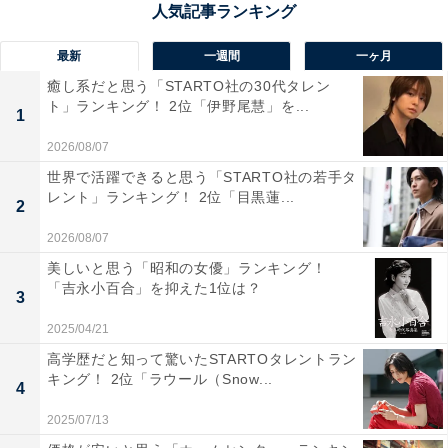
伊根町にある「舟屋の里伊根」は、伊根湾沿いに並ぶ独
特の舟屋群を一望できる展望台が併設された、ロケーシ
最新
一週間
一ヶ月
ョン抜群の道の駅です。湾を見下ろすレストランや地元
癒し系だと思う「STARTO社の30代タレン
の特産品や海産物を扱うお土産店があり、新鮮な海の幸
ト」ランキング！ 2位「伊野尾慧」を...
1
と共に伊根ならではの風情ある景観を楽しめます。舟屋
2026/08/07
の歴史や文化に触れながらゆったりと過ごす時間は、ま
世界で活躍できると思う「STARTO社の若手タ
さに旅の醍醐味（だいごみ）。ドライブの途中に立ち寄
レント」ランキング！ 2位「目黒蓮...
2
って一息つくもよし、じっくりと散策するもよしの、癒
やしの観光拠点です。
2026/08/07
美しいと思う「昭和の女優」ランキング！
「吉永小百合」を抑えた1位は？
回答者からは「伊根の舟屋の風景は唯一無二だからで
3
す」（50代男性／兵庫県）、「海に浮かぶような舟屋の
2025/04/21
景色が圧巻。静かで、ひとりでも心が落ち着くから」
高学歴だと知って驚いたSTARTOタレントラン
（50代女性／兵庫県）、「絶景と海の幸を楽しみたいか
キング！ 2位「ラウール（Snow...
4
ら」（30代男性／北海道）、「ここは伊根湾を一望でき
2025/07/13
る絶景スポットで、全国的にも珍しい"舟屋"の街並みを