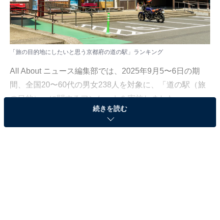
「旅の目的地にしたいと思う京都府の道の駅」ランキング
All About ニュース編集部では、2025年9月5〜6日の期
間、全国20〜60代の男女238人を対象に、「道の駅（旅
の目的）」に関するアンケートを実施しました。
続きを読む
その中から、「旅の目的地にしたいと思う京都府の道の
駅」ランキングの結果をご紹介します。
＞10位までの全ランキング結果を見る
同率2位：丹後王国「食のみやこ」（京丹後市）／
38票