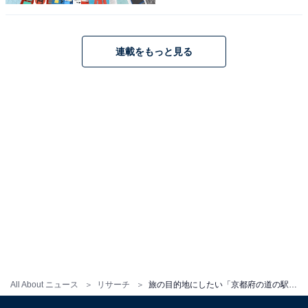
の海鮮市場だから、魚好きなら1日飽きない！」（40代
女性／長崎県）、「舞鶴港の目の前にある道の駅です
し、買い物を楽しむのに最適だと思います。新鮮な海の
連載をもっと見る
幸を購入できますし、その場で調理してくれるので思う
存分グルメを楽しみたいです」（30代男性／福岡県）、
「ついでに海上自衛隊も見れるので」（40代男性／その
他）といった声が集まりました。
※回答者からのコメントは原文ママです
この記事の筆者：坂上 恵
All About ニュースの編集者。オールアバウトに入社後、
SNSトレンドにフォーカスした記事執筆やSEOライティ
ングの経験を経て、のちにAll About ニュースチームのメ
ンバーに参入。現在は旅行・カルチャー・エンタメなど
All About ニュース
リサーチ
旅の目的地にしたい「京都府の道の駅」ランキング！ 「舟屋の里伊根」などを抑えた1位は？【2025調査】
を中心に企画編集を担当。東京都出身。居酒屋巡りとス