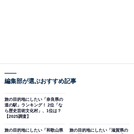
関西最大級の道の駅として知られる「丹後王国『食のみ
やこ』」は、広々とした敷地に地元食材を生かしたレス
トランや直売所、動物ふれあい施設、フルーツ収穫体験
などが充実しています。まるでテーマパークのような雰
囲気があり、子どもから大人まで一日中楽しめるのが魅
力。地元グルメを味わうもよし、のんびりと芝生広場で
過ごすもよしと、旅の途中に立ち寄るにはぜいたく過ぎ
るほどのスケール感です。自然とふれあいながら「食と
遊び」を満喫できます。
編集部が選ぶおすすめ記事
回答者から「フルーツ狩りなど観光スポットとして確立
旅の目的地にしたい「奈良県の
されているから」（40代女性／神奈川県）、「レストラ
道の駅」ランキング！ 2位「な
ら歴史芸術文化村」、1位は？
ン、特産品ショップ、動物ふれあい広場、収穫体験農園
【2025調査】
などがあって、家族皆でゆっくり過ごすことができるの
で」（50代男性／広島県）、「丹波産のお肉や蟹も楽し
旅の目的地にしたい「和歌山県
旅の目的地にしたい「滋賀県の