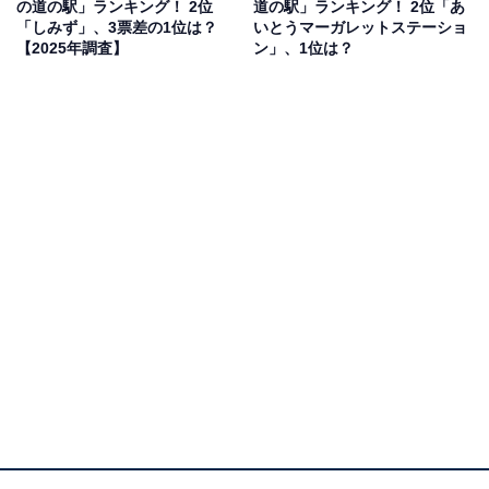
の道の駅」ランキング！ 2位
道の駅」ランキング！ 2位「あ
める。いつ行ってもたくさんのグルメに出会えそうだか
「しみず」、3票差の1位は？
いとうマーガレットステーショ
ら」（30代女性／兵庫県）といった声が集まりました。
【2025年調査】
ン」、1位は？
同率2位：舟屋の里伊根（伊根町）／38票