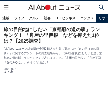
連載
ライフ
グルメ
社会
IT・ビジネス
エンタメ
リサ
旅の目的地にしたい「京都府の道の駅」ラン
キング！ 「舟屋の里伊根」などを抑えた1位
は？【2025調査】
All About ニュース編集部が全国238人を対象に実施した「道の駅（旅の目
的）」に関するアンケートの調査結果から、「旅の目的地にしたいと思う京
都府の道の駅」ランキングを発表します。2位「舟屋の里伊根」「丹後王国
『食のみやこ』」を抑えた1位は？
2025.09.10
坂上 恵