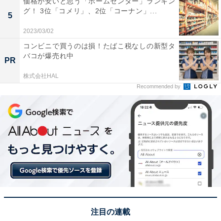
価格が安いと思う「ホームセンター」ランキン
見下ろすロケーションが魅力だからです。海と一体化し
グ！ 3位「コメリ」、2位「コーナン」...
5
たような伝統的な暮らしを間近に感じられ、京都とは思
2023/03/02
えないほどゆったりとした時間が流れるのが心地よいで
コンビニで買うのは損！たばこ税なしの新型タ
す。また、道の駅には地元の海産物や特産品が揃い、新
バコが爆売れ中
PR
鮮な魚介を使ったグルメも楽しめます」（50代女性／東
京都）といった声が集まりました。
株式会社HAL
Recommended by
注目の連載