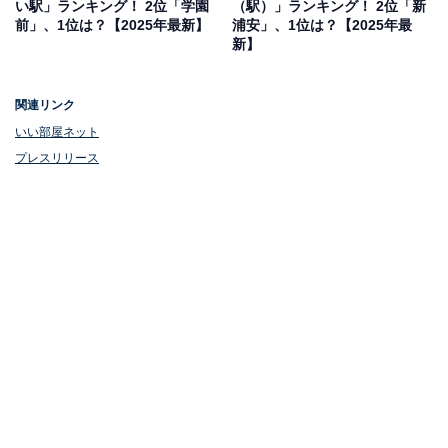
い駅」ランキング！ 2位「学園
（駅）」ランキング！ 2位「新
前」、1位は？【2025年最新】
浦安」、1位は？【2025年最
新】
関連リンク
いい部屋ネット
プレスリリース
1位：小林（JR成田線）／評点78.1／偏差値87.2
小林駅は印西市に位置し、閑静な住宅地に加え、すぐ近
くには田園や里山が広がる自然豊かな環境が広がってい