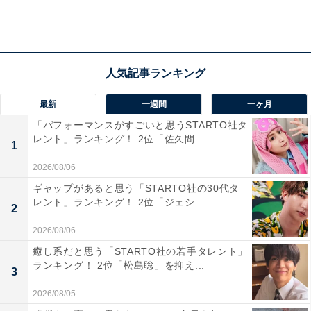
ます。大型商業施設が集まる千葉ニュータウンへも車で
約10分、成田空港へも電車で約30分と、利便性にも優れ
た立地です。同調査では、前年に引き続き1位を獲得し
ました。
居住者のコメントには「大好きな犬を飼うことができて
最新
一週間
一ヶ月
いて、犬に関係する仕事に就けていること」「家族関係
「パフォーマンスがすごいと思うSTARTO社タ
レント」ランキング！ 2位「佐久間...
が良好で一応健康で、生活に困っていないので」「お金
1
の心配はあまりないし家族にも恵まれている」などの声
2026/08/06
が寄せられ、家庭の心地よい日常生活が幸福度の高さに
ギャップがあると思う「STARTO社の30代タ
つながっている様子が感じられます。
レント」ランキング！ 2位「ジェシ...
2
2026/08/06
※回答者のコメントは原文ママです
癒し系だと思う「STARTO社の若手タレント」
ランキング！ 2位「松島聡」を抑え...
3
この記事の執筆者：
坂上 恵
2026/08/05