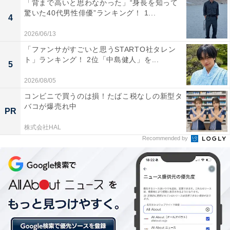
「背まで高いと思わなかった」“身長を知って
驚いた40代男性俳優”ランキング！ 1...
All About ニュースの編集者。オールアバウトに入社後、SNSトレン
4
ドにフォーカスした記事執筆やSEOライティングの経験を経て、の
2026/06/13
ちにAll About ニュースチームのメンバーに加入。現在は旅行・カル
...続きを読む
チャー・エンタメなどを中心に企画編集を担当。東京都出身。居酒
「ファンサがすごいと思うSTARTO社タレン
屋巡りとスポーツ観戦が生きがい。
ト」ランキング！ 2位「中島健人」を...
5
20位までの全ランキング結果を見
2026/08/05
次ページ
る
コンビニで買うのは損！たばこ税なしの新型タ
バコが爆売れ中
PR
株式会社HAL
Recommended by