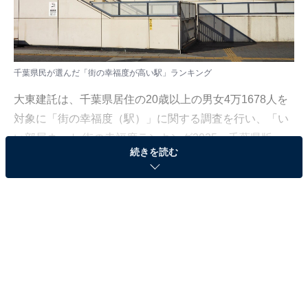
千葉県民が選んだ「街の幸福度が高い駅」ランキング
大東建託は、千葉県居住の20歳以上の男女4万1678人を
対象に「街の幸福度（駅）」に関する調査を行い、「い
い部屋ネット 街の幸福度ランキング2025＜千葉県版＞」
続きを読む
として結果を発表しました。調査は2025年の回答を中心
に、2021年〜2025年の累積（一部2019年・2020年含
む）をもとに集計しています。
本記事では、千葉県民が選んだ「街の幸福度が高い駅」
ランキングを紹介します。
＞20位までの全ランキング結果を見る