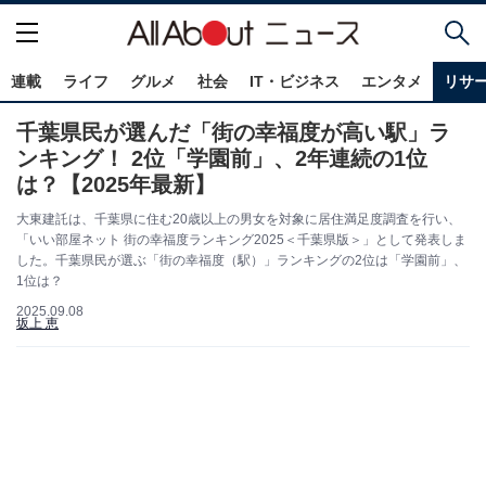
連載
ライフ
グルメ
社会
IT・ビジネス
エンタメ
リサ
千葉県民が選んだ「街の幸福度が高い駅」ラ
ンキング！ 2位「学園前」、2年連続の1位
は？【2025年最新】
大東建託は、千葉県に住む20歳以上の男女を対象に居住満足度調査を行い、
「いい部屋ネット 街の幸福度ランキング2025＜千葉県版＞」として発表しま
した。千葉県民が選ぶ「街の幸福度（駅）」ランキングの2位は「学園前」、
1位は？
2025.09.08
坂上 恵