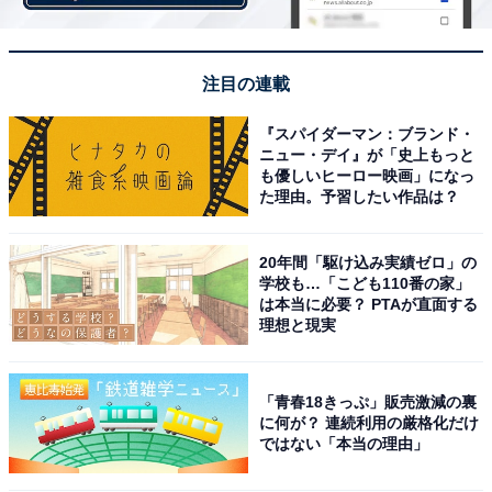
注目の連載
『スパイダーマン：ブランド・
こちらもおすすめ
ニュー・デイ』が「史上もっと
千葉県民が選んだ「街の幸福度が高い自治体」
も優しいヒーロー映画」になっ
ランキング！ 2位「浦安市」、1位は？【2025
た理由。予習したい作品は？
年最新】
20年間「駆け込み実績ゼロ」の
学校も…「こども110番の家」
は本当に必要？ PTAが直面する
理想と現実
「青春18きっぷ」販売激減の裏
1
2
に何が？ 連続利用の厳格化だけ
ではない「本当の理由」