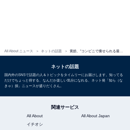
All About ニュース
ネットの話題
黄皓、“コンビニで痩せられる最強の激痩せ飯”公開！ ダイエットに最適なコンビニご飯を紹介
ネットの話題
国内外のSNSで話題の人＆トピックをタイムリーにお届けします。知ってる
だけでちょっと得する、なんだか楽しい気分になれる、ネット発「知ら（な
きゃ）損」ニュースが盛りだくさん。
関連サービス
All About
All About Japan
イチオシ