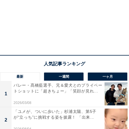
最新
一週間
一ヶ月
バレー・髙橋藍選手、兄＆愛犬とのプライベー
トショットに「超きちょー」「笑顔が見れ...
1
2026/03/08
「ユメが、ついに歩いた」杉浦太陽、第5子
が“立っち”に挑戦する姿を披露！ 「出来...
2