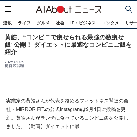
連載
ライフ
グルメ
社会
IT・ビジネス
エンタメ
リサ
黄皓、“コンビニで痩せられる最強の激痩せ
飯”公開！ ダイエットに最適なコンビニご飯を
紹介
2025.09.05
橋酒 瑛麗瑠
実業家の黄皓さんが代表を務めるフィットネス関連の会
社・MIRROR FIT.の公式Instagramは9月4日に投稿を更
新。黄皓さんがランチに食べているコンビニ飯を公開し
ました。【動画】ダイエットに最...