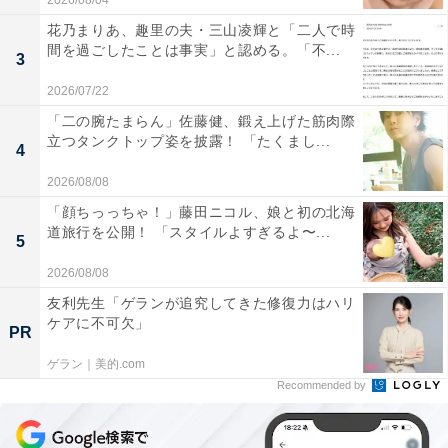
2026/08/04
花乃まりあ、趣里の夫・三山凌輝と「二人で時
間を過ごしたことは事実」と認める。「不...
3
2026/07/22
「二の腕たまらん」佐藤健、鍛え上げた筋肉際
立つタンクトップ姿を披露！ 「たくまし...
4
2026/08/08
「顔ちっっちゃ！」藤田ニコル、娘と初の北海
道旅行を公開！ 「スタイルよすぎるよ〜...
5
2026/08/08
友利先生「ゲランが追究してきた修復力はハリ
ケアに不可欠」
PR
ゲラン｜美的.com
Recommended by