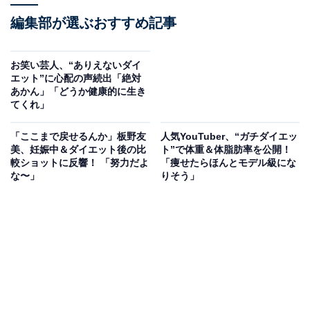
編集部が選ぶおすすめ記事
お笑い芸人、“ありえないダイ
エット”に心配の声続出「絶対
あかん」「どうか健康的に生き
てくれ」
「ここまで戻せるんか」板野友
人気YouTuber、“ガチダイエッ
美、妊娠中＆ダイエット後の比
ト”で体重＆体脂肪率を公開！
較ショットに反響！ 「努力だよ
「痩せたらほんとモデル級にな
な〜」
りそう」