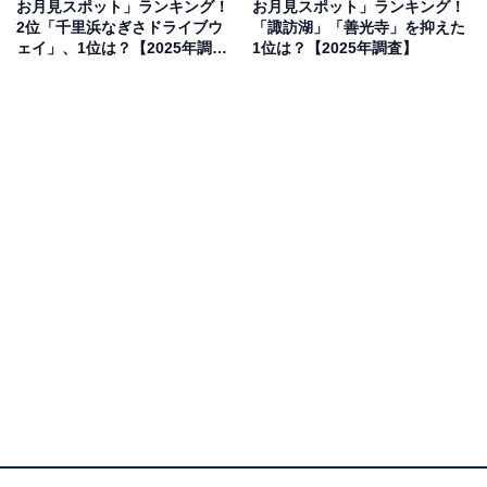
お月見スポット」ランキング！
お月見スポット」ランキング！
2位「千里浜なぎさドライブウ
「諏訪湖」「善光寺」を抑えた
ェイ」、1位は？【2025年調
1位は？【2025年調査】
査】
1位：熱海サンビーチ／53票
熱海市にある熱海サンビーチは、夜間のライトアップと
海面に映る月が美しいコントラストを生み出す人気スポ
ットです。波音を聞きながら散歩することができ、ロマ
ンチックな雰囲気の中でお月見が楽しめます。