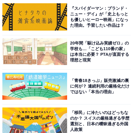
『スパイダーマン：ブランド・
こちらもおすすめ
ニュー・デイ』が「史上もっと
も優しいヒーロー映画」になっ
好き＆行ってみたい「富山県のお月見スポッ
た理由。予習したい作品は？
ト」ランキング！ 2位「氷見海岸」、1位は？
【2025年調査】
20年間「駆け込み実績ゼロ」の
学校も…「こども110番の家」
は本当に必要？ PTAが直面する
理想と現実
「青春18きっぷ」販売激減の裏
に何が？ 連続利用の厳格化だけ
1
2
ではない「本当の理由」
「移民」に冷たいのはどっちな
のか？ スイスの厳格過ぎる学歴
選別と、日本の曖昧過ぎる外国
人政策