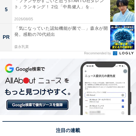
「ファンサがすごいと思うSTARTO社タレン
ポーツ観戦が生きがい。
ト」ランキング！ 2位「中島健人」を...
5
2026/08/05
次ページ
7位までのランキング結果を見る
「気になっていた認知機能が菌で…」森永が開
発。感動の70代続出
PR
森永乳業
Recommended by
注目の連載