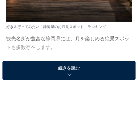
好き＆行ってみたい「静岡県のお月見スポット」ランキング
観光名所が豊富な静岡県には、月を楽しめる絶景スポッ
トも多数存在します。
All About ニュース編集部では、2025年9月1〜2日の期
続きを読む
間、全国20〜60代の男女228人を対象に、中部地方のお
月見スポットに関するアンケートを実施しました。
その中から、好き＆行ってみたい「静岡県のお月見スポ
ット」ランキングの結果をご紹介します。
＞7位までの全ランキング結果を見る