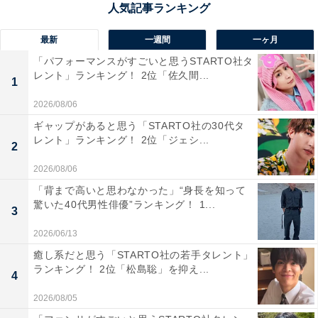
回答者からは「静かな海と月の光が幻想的で、ライトア
最新
一週間
一ヶ月
ップがあると聞いたのでいいなと思い選びました」（20
「パフォーマンスがすごいと思うSTARTO社タ
代女性／岐阜県）、「砂浜から夜の水平線と共に月を見
レント」ランキング！ 2位「佐久間...
1
てみたいです」（50代男性／北海道）、「砂浜や木々が
2026/08/06
幻想的にライトアップされて綺麗」（20代女性／兵庫
ギャップがあると思う「STARTO社の30代タ
県）といった声が集まりました。
レント」ランキング！ 2位「ジェシ...
2
2026/08/06
※回答者からのコメントは原文ママです
「背まで高いと思わなかった」“身長を知って
驚いた40代男性俳優”ランキング！ 1...
3
この記事の筆者：坂上 恵
All About ニュースの編集者。オールアバウトに入社後、
2026/06/13
SNSトレンドにフォーカスした記事執筆やSEOライティ
癒し系だと思う「STARTO社の若手タレント」
ランキング！ 2位「松島聡」を抑え...
ングの経験を経て、のちにAll About ニュースチームのメ
4
ンバーに参入。現在は旅行・カルチャー・エンタメなど
2026/08/05
を中心に企画編集を担当。東京都出身。居酒屋巡りとス