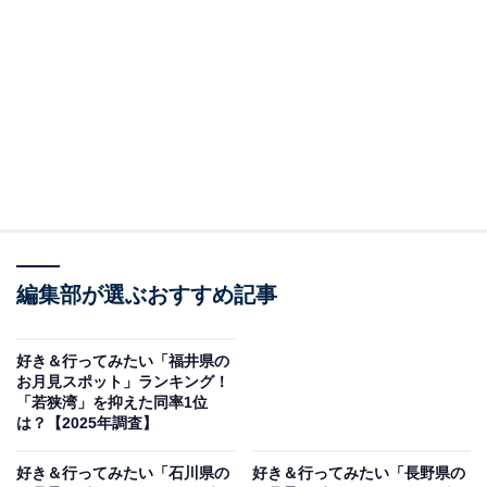
2位：三保松原／47票
世界文化遺産・富士山の構成資産として知られる静岡県
の三保松原は、約7kmにわたって続く松林と白砂青松の
海岸線が魅力。夜には、遠くにそびえる富士山のシルエ
ットと、駿河湾に映る月の光が織りなす、幻想的な風景
が楽しめます。
回答者からは「美しい海外線から富士山と月が見えるか
ら」（40代女性／兵庫県）、「松林越しに見える富士山
編集部が選ぶおすすめ記事
と月のコントラストを観ると、とても感動します。再訪
したいです」（50代男性／広島県）、「松林越しに月と
好き＆行ってみたい「福井県の
お月見スポット」ランキング！
富士山を同時に望める景勝地だから」（20代女性／長崎
「若狭湾」を抑えた同率1位
県）といった声が集まりました。
は？【2025年調査】
好き＆行ってみたい「石川県の
好き＆行ってみたい「長野県の