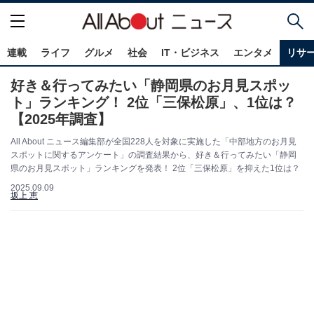
連載
ライフ
グルメ
社会
IT・ビジネス
エンタメ
リサ
好き＆行ってみたい「静岡県のお月見スポッ
ト」ランキング！ 2位「三保松原」、1位は？
【2025年調査】
All About ニュース編集部が全国228人を対象に実施した「中部地方のお月見
スポットに関するアンケート」の調査結果から、好き＆行ってみたい「静岡
県のお月見スポット」ランキングを発表！ 2位「三保松原」を抑えた1位は？
2025.09.09
坂上 恵