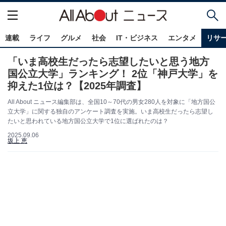
連載
ライフ
グルメ
社会
IT・ビジネス
エンタメ
リサ
「いま高校生だったら志望したいと思う地方
国公立大学」ランキング！ 2位「神戸大学」を
抑えた1位は？【2025年調査】
All About ニュース編集部は、全国10～70代の男女280人を対象に「地方国公
立大学」に関する独自のアンケート調査を実施。いま高校生だったら志望し
たいと思われている地方国公立大学で1位に選ばれたのは？
2025.09.06
坂上 恵