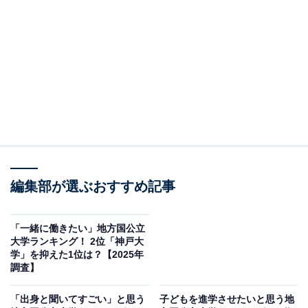
※本調査は全国280人を対象に実施したもので、結果は
回答者の意見を集計したものであり、全体の意見を断定
的に示すものではありません
2位：神戸大学／57票
2位は「神戸大学」でした。兵庫県神戸市にある神戸大
学は、バランスの取れた学際的な学びと、国際色豊かな
都市環境が魅力。文理問わず幅広い学部を持ち、都市型
キャンパスとしての利便性も高いことから、受験生や保
編集部が選ぶおすすめ記事
護者からの支持も根強いようです。
「一緒に働きたい」地方国公立
回答者からは「ここに入学して勝ち組人生を歩みたい」
大学ランキング！ 2位「神戸大
学」を抑えた1位は？【2025年
（40代男性／兵庫県）、「経済経営の分野をしっかり学
調査】
びたい」（30代男性／東京都）、「おしゃれな港町神戸
でのキャンパスライフと、国際色豊かな学習環境。海外
「出身と聞いてすごい」と思う
子どもを進学させたいと思う地