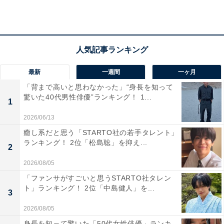
1位は「横浜国立大学」でした。首都圏にありながら落
ち着いた学習環境を持つ同大学は、実学重視の教育や企
業との連携が進んでいる点で注目されています。理工・
経済・経営などの分野に強く、都市での生活と勉学の両
立ができる点も魅力です。「もう一度大学受験するなら
最新
一週間
一ヶ月
ここ」と思わせる安心感と期待感が、幅広い世代から支
「背まで高いと思わなかった」“身長を知って
持を集めました。
驚いた40代男性俳優”ランキング！ 1...
1
2026/06/13
回答者のコメントを見ると「都会が好きで、実際大学生
の頃東京に行っていたので、近い横浜を選びました」
癒し系だと思う「STARTO社の若手タレント」
ランキング！ 2位「松島聡」を抑え...
（30代女性／大分県）、「外国語に堪能になりたかっ
2
た」（30代女性／東京都）、「横浜が好きだから、キャ
2026/08/05
ンパスライフを楽しみたいです」（60代女性／大阪府）
「ファンサがすごいと思うSTARTO社タレン
ト」ランキング！ 2位「中島健人」を...
といった声がありました。
3
2026/08/05
※回答者のコメントは原文ママです
身長を知って驚いた「50代女性俳優」ランキ