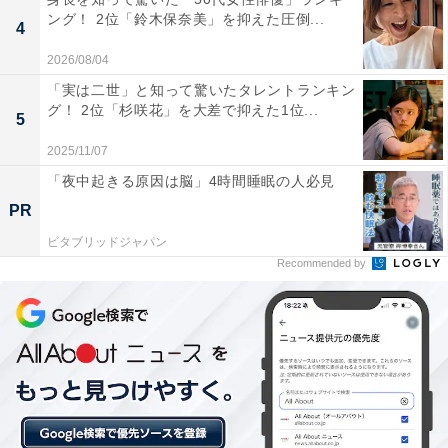
ング！ 2位「鈴木保奈美」を抑えた圧倒...
4
この記事の筆者：坂上 恵
2026/08/04
All About ニュースの編集者。オールアバウトに入社後、
「実は二世」と知って驚いたタレントランキン
SNSトレンドにフォーカスした記事執筆やSEOライティ
グ！ 2位「杉咲花」を大差で抑えた1位...
5
ングの経験を経て、のちにAll About ニュースチームのメ
2025/11/07
ンバーに参入。現在は旅行・カルチャー・エンタメなど
を中心に企画編集を担当。東京都出身。居酒屋巡りとス
「夜中起きる原因は脳」4時間睡眠の人必見
ポーツ観戦が生きがい。
PR
ビタブリッドジャパン
Recommended by
10位までの全ランキング結果を見
次ページ
る