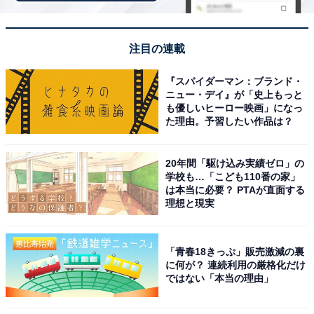
注目の連載
『スパイダーマン：ブランド・
ニュー・デイ』が「史上もっと
も優しいヒーロー映画」になっ
た理由。予習したい作品は？
20年間「駆け込み実績ゼロ」の
こちらもおすすめ
学校も…「こども110番の家」
は本当に必要？ PTAが直面する
知名度が高いと思う地方国公立大学ランキン
理想と現実
グ！ 2位「横浜国立大学」を抑えた1位は？
【2025年調査】
「青春18きっぷ」販売激減の裏
に何が？ 連続利用の厳格化だけ
ではない「本当の理由」