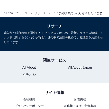
All About ニュース
リサーチ
「いま高校生だったら志望したいと思う地方国公立大学」ランキング！ 2位「神戸大学」を抑えた1位は？【2025年調査】
リサーチ
編集部が独自目線で調査したトピックスをはじめ、最新のリリース情報、ト
レンドに関するランキングなど、世の中で注目を集めている話題をお知らせ
しています。
関連サービス
All About
All About Japan
イチオシ
サイト情報
会社概要
広告掲載
プライバシーポリシー
著作権・商標・免責事項