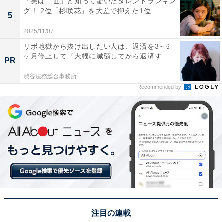
「実は二世」と知って驚いたタレントランキン
グ！ 2位「杉咲花」を大差で抑えた1位...
5
2025/11/07
リボ地獄から抜け出したい人は、返済を3～6
ヶ月停止して『大幅に減額してから返済す...
PR
渋谷法務総合事務所
Recommended by
1位：男鹿半島／50票
男鹿半島は日本海に突き出した雄大な景観が魅力で、特
に入道崎や寒風山からは広大な海と空を一望できます。
入道崎は「日本の夕陽百選」にも選ばれ、夕暮れから夜
にかけての景色が人気で、寒風山展望台からは360度の
大パノラマが楽しめます。夕陽に染まる水平線の上に月
が昇る光景は、自然の壮大さとともに幻想的なお月見体
験をもたらします。
注目の連載