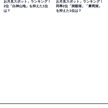
お月見スポット」ランキング！
お月見スポット」ランキング！
2位「白神山地」を抑えた1位
同率2位「洞爺湖」「摩周湖」
は？
を抑えた1位は？
2位：白神山地 秋田側エリア／40票
白神山地の秋田側エリアは、世界自然遺産に登録された
広大なブナ林が広がり、静けさと澄んだ空気に包まれた
特別な場所です。秋には黄金色に染まる森の中を散策で
き、自然が織りなす豊かな表情を楽しめます。夜には人