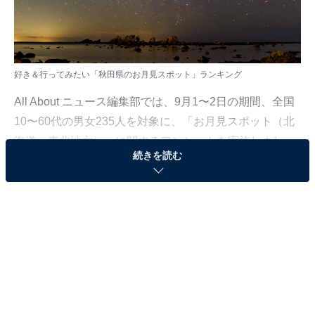
好き＆行ってみたい「秋田県のお月見スポット」ランキング
All About ニュース編集部では、9月1〜2日の期間、全国
10〜60代の男女235人を対象に、「お月見スポット（北
海道・東北地方）」に関するアンケートを実施しまし
続きを読む
た。
その中から、好き＆行ってみたい「秋田県のお月見スポ
ット」ランキングの結果をご紹介します。
＞9位までの全ランキング結果を見る
3位：田沢湖畔／34票