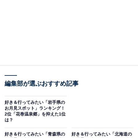
田沢湖は秋田県仙北市にある日本一深い湖で、水深
423.4mを誇り、透明度の高い湖面は「瑠璃色」とも称さ
れる美しさで知られています。湖畔には辰子姫伝説にま
つわる御座石神社やたつこ像などが点在し、散策や観賞
を楽しめるスポットが多くあります。
回答者からは「夜の田沢湖を照らす月明かりが綺麗そう
だから」（40代女性／兵庫県）、「日本一深い湖として
知られる田沢湖は、水面がとても澄んでいて、そこに映
編集部が選ぶおすすめ記事
る月がとてもきれいだと聞いたことがあるから」（30代
男性／富山県）、「近隣に温泉地（田沢湖高原温泉な
好き＆行ってみたい「岩手県の
ど）があり、月見＋温泉でリラックスできる」（50代男
お月見スポット」ランキング！
2位「花巻温泉郷」を抑えた1位
性／東京都）といった声が集まりました。
は？
好き＆行ってみたい「青森県の
好き＆行ってみたい「北海道の