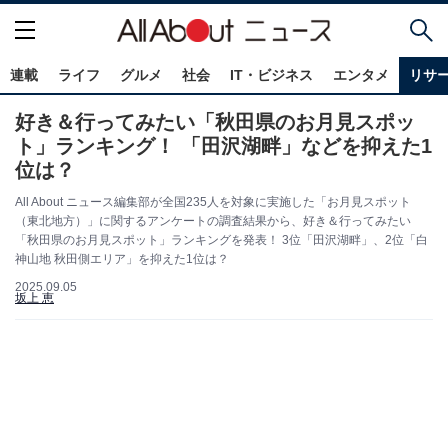
連載
ライフ
グルメ
社会
IT・ビジネス
エンタメ
リサ
好き＆行ってみたい「秋田県のお月見スポッ
ト」ランキング！ 「田沢湖畔」などを抑えた1
位は？
All About ニュース編集部が全国235人を対象に実施した「お月見スポット
（東北地方）」に関するアンケートの調査結果から、好き＆行ってみたい
「秋田県のお月見スポット」ランキングを発表！ 3位「田沢湖畔」、2位「白
神山地 秋田側エリア」を抑えた1位は？
2025.09.05
坂上 恵