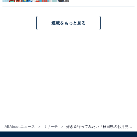
ポーツ観戦が生きがい。
連載をもっと見る
次ページ
9位までのランキング結果を見る
All About ニュース
リサーチ
好き＆行ってみたい「秋田県のお月見スポット」ランキング！ 「田沢湖畔」などを抑えた1位は？