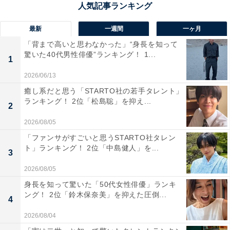
の手がほとんど入らない森の静寂の中、月明かりが木々
の間から差し込み、幻想的な情景を味わえるスポットと
最新
一週間
一ヶ月
しても魅力です。
「背まで高いと思わなかった」“身長を知って
驚いた40代男性俳優”ランキング！ 1...
1
回答者からは「青森とは別の角度から楽しむのもいいな
2026/06/13
と思うので」（30代女性／千葉県）、「自然の中で見る
癒し系だと思う「STARTO社の若手タレント」
月は、かなり壮大な自然を感じられると思うから」（20
ランキング！ 2位「松島聡」を抑え...
2
代男性／大阪府）、「世界遺産の秋田方面のお月見も気
になるから」（20代男性／埼玉県）といった声が集まり
2026/08/05
ました。
「ファンサがすごいと思うSTARTO社タレン
ト」ランキング！ 2位「中島健人」を...
3
2026/08/05
身長を知って驚いた「50代女性俳優」ランキ
ング！ 2位「鈴木保奈美」を抑えた圧倒...
4
2026/08/04