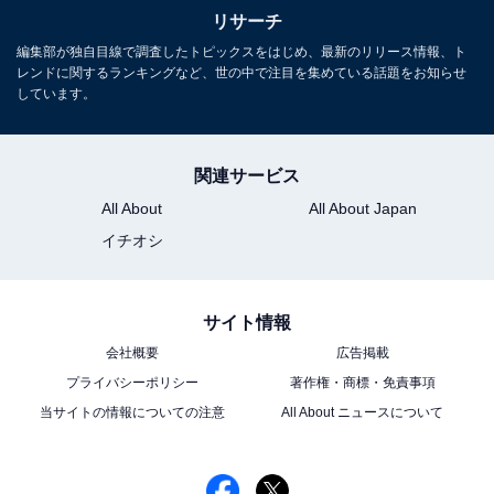
リサーチ
こちらもおすすめ
編集部が独自目線で調査したトピックスをはじめ、最新のリリース情報、ト
好き＆行ってみたい「宮城県のお月見スポッ
レンドに関するランキングなど、世の中で注目を集めている話題をお知らせ
ト」ランキング！ 同率2位「蔵王連峰」「仙台
しています。
城跡」を抑えた1位は？
関連サービス
All About
All About Japan
イチオシ
1
2
サイト情報
会社概要
広告掲載
プライバシーポリシー
著作権・商標・免責事項
当サイトの情報についての注意
All About ニュースについて