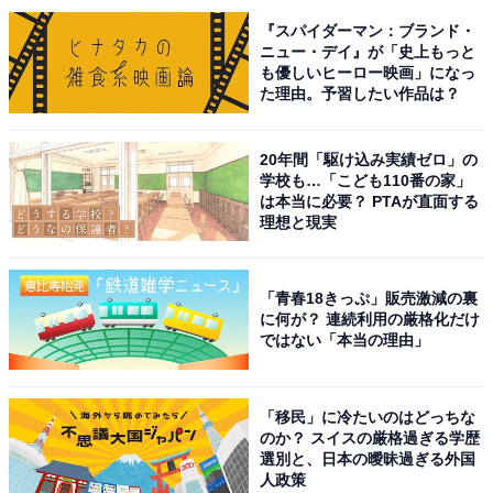
回答者からは「男鹿半島の先端まで行って日本海に浮か
『スパイダーマン：ブランド・
ぶ月を眺めてみたい」（40代男性／岩手県）、「半島の
ニュー・デイ』が「史上もっと
も優しいヒーロー映画」になっ
あたりにいい絶景スポットがあるから」（40代男性／岐
た理由。予習したい作品は？
阜県）、「岩肌にぶつかる波と月を一緒見たいと思った
ので」（40代女性／岩手県）といった声が集まりまし
20年間「駆け込み実績ゼロ」の
た。
学校も…「こども110番の家」
は本当に必要？ PTAが直面する
理想と現実
※回答者からのコメントは原文ママです
「青春18きっぷ」販売激減の裏
この記事の筆者：坂上 恵
に何が？ 連続利用の厳格化だけ
ではない「本当の理由」
All About ニュースの編集者。オールアバウトに入社後、
SNSトレンドにフォーカスした記事執筆やSEOライティ
ングの経験を経て、のちにAll About ニュースチームのメ
「移民」に冷たいのはどっちな
ンバーに参入。現在は旅行・カルチャー・エンタメなど
のか？ スイスの厳格過ぎる学歴
選別と、日本の曖昧過ぎる外国
を中心に企画編集を担当。東京都出身。居酒屋巡りとス
人政策