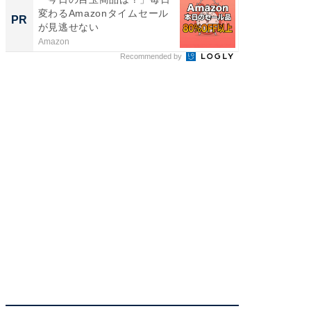
変わるAmazonタイムセール
を組み
PR
PR
が見逃せない
Amazon
FINCHI o
Recommended by