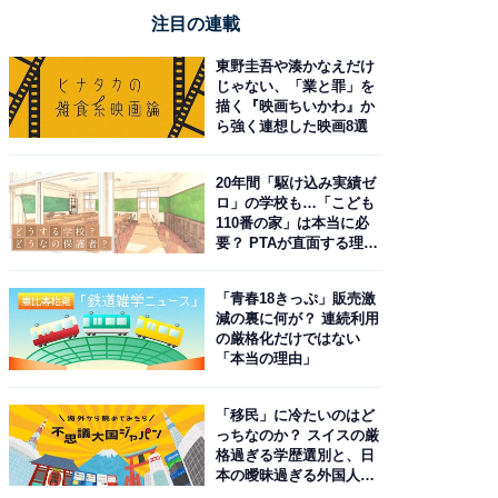
注目の連載
東野圭吾や湊かなえだけ
じゃない、「業と罪」を
描く『映画ちいかわ』か
ら強く連想した映画8選
20年間「駆け込み実績ゼ
ロ」の学校も…「こども
110番の家」は本当に必
要？ PTAが直面する理想
と現実
「青春18きっぷ」販売激
減の裏に何が？ 連続利用
の厳格化だけではない
「本当の理由」
「移民」に冷たいのはど
っちなのか？ スイスの厳
格過ぎる学歴選別と、日
本の曖昧過ぎる外国人政
策