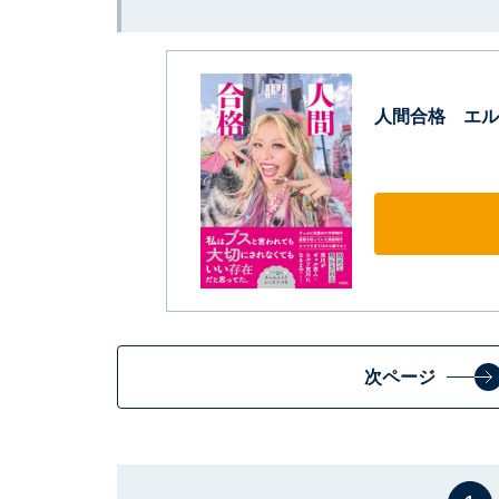
人間合格 エル
次ページ