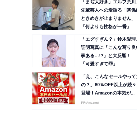
「まぢ大好き」エルフ荒川
先輩芸人への愛語る「関係
ときめきが止まりません」
「何よりも性格が一番」
「エグすぎん？」鈴木愛理
証明写真に「こんな写り良
事ある…!?」と大反響！
「可愛すぎて罪」
「え、こんなセールやって
の？」80％OFF以上が続々
登場！Amazonの本気が...
PR(Amazon)