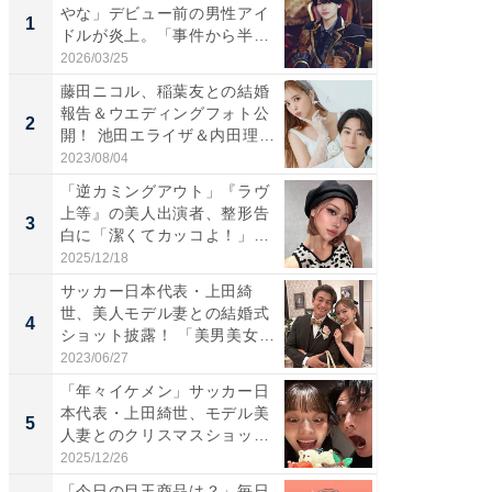
やな」デビュー前の男性アイ
は」高
1
1
ドルが炎上。「事件から半年
災地を
も...
「カ...
2026/03/25
2026/08/0
藤田ニコル、稲葉友との結婚
「女の
報告＆ウエディングフォト公
介、バ
2
2
開！ 池田エライザ＆内田理
らのプレ
央...
愛...
2023/08/04
2026/08/0
「逆カミングアウト」『ラヴ
「脚が
上等』の美人出演者、整形告
横川尚
3
3
白に「潔くてカッコよ！」
ムキな姿
「好...
刃...
2025/12/18
2026/08/0
サッカー日本代表・上田綺
「え、
世、美人モデル妻との結婚式
芸人、2
4
4
ショット披露！ 「美男美女」
エットに
「...
2023/06/27
2026/08/0
「年々イケメン」サッカー日
「脳がバ
本代表・上田綺世、モデル美
装姿が話
5
5
人妻とのクリスマスショット
のお父さ
に...
2025/12/26
2026/08/0
「今日の目玉商品は？」毎日
GOETH