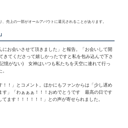
り、売上の一部がオールアバウトに還元されることがあります。
」
んにお会いさせて頂きました」と報告。「お会いして開
走ってきてくださって嬉しかったですと私を包み込んで下さ
記憶がない) 女神はいつも私たちを天空に連れて行っ
た。
す！！」とコメント。ほかにもファンからは「少し遅め
ます」「わぁぁぁ！！！おめでとうです 最高の日です
にしてます！！！！！！」との声が寄せられました。