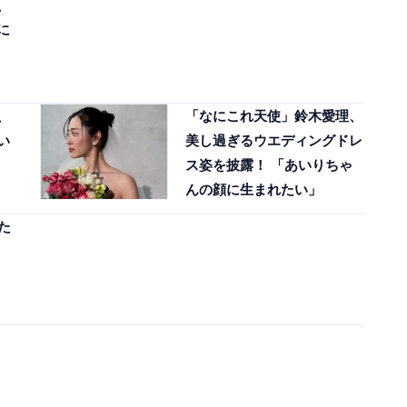
、
に
、
「なにこれ天使」鈴木愛理、
い
美し過ぎるウエディングドレ
ス姿を披露！ 「あいりちゃ
んの顔に生まれたい」
た