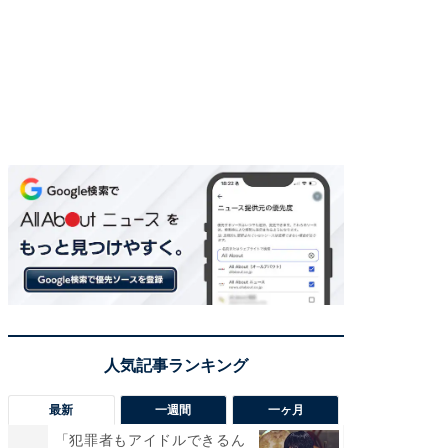
最新
一週間
一ヶ月
「犯罪者もアイドルできるん
「さす