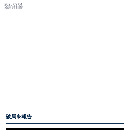
2025.09.04
橋酒 瑛麗瑠
破局を報告