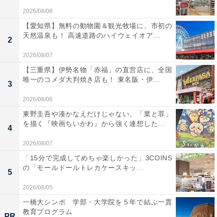
2026/08/06
【愛知県】無料の動物園＆観光牧場に、市初の
天然温泉も！ 高速道路のハイウェイオア...
2
2026/08/07
【三重県】伊勢名物「赤福」の直営店に、全国
唯一のコメダ大判焼き店も！ 東名阪・伊...
3
2026/08/06
東野圭吾や湊かなえだけじゃない、「業と罪」
を描く『映画ちいかわ』から強く連想した...
4
2026/08/07
「15分で完成してめちゃ楽しかった」3COINS
の「モールドールトレカケースキッ...
5
2026/08/05
一橋大シンポ 学部・大学院を５年で結ぶ一貫
教育プログラム
PR