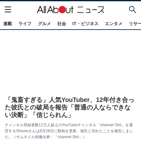
連載
ライフ
グルメ
社会
IT・ビジネス
エンタメ
リサ
「鬼畜すぎる」人気YouTuber、12年付き合っ
た彼氏との破局を報告「普通の人ならできな
い決断」「信じられん」
チャンネル登録者数11万人超えのYouTubeチャンネル「channel Shii」を運
営するShioneさんは8月28日に動画を更新。彼氏と別れたことを報告しまし
た。（サムネイル画像出典：「channel Shii」）