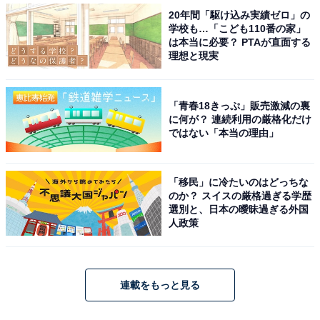
20年間「駆け込み実績ゼロ」の
学校も…「こども110番の家」
は本当に必要？ PTAが直面する
理想と現実
「青春18きっぷ」販売激減の裏
に何が？ 連続利用の厳格化だけ
ではない「本当の理由」
「移民」に冷たいのはどっちな
のか？ スイスの厳格過ぎる学歴
選別と、日本の曖昧過ぎる外国
人政策
連載をもっと見る