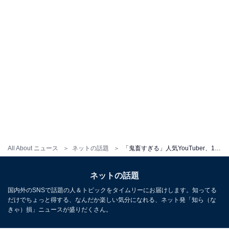
All About ニュース
ネットの話題
「鬼畜すぎる」人気YouTuber、12年付き合った彼氏との破局を報告「普通の人ならできない決断」「信じられん」
ネットの話題
国内外のSNSで話題の人＆トピックをタイムリーにお届けします。知ってる
だけでちょっと得する、なんだか楽しい気分になれる、ネット発「知ら（な
きゃ）損」ニュースが盛りだくさん。