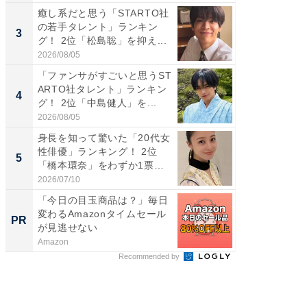
癒し系だと思う「STARTO社
ギャップ
の若手タレント」ランキン
RTO社
3
3
グ！ 2位「松島聡」を抑え...
キング！
2026/08/05
2026/08/0
「ファンサがすごいと思うST
「世界で
ARTO社タレント」ランキン
ARTO
4
4
グ！ 2位「中島健人」を...
グ！ 2
2026/08/05
2026/08/0
身長を知って驚いた「20代女
身長を知
性俳優」ランキング！ 2位
性俳優」
5
5
「橋本環奈」をわずか1票
「鈴木
差...
倒...
2026/07/10
2026/08/0
「今日の目玉商品は？」毎日
【西野
変わるAmazonタイムセール
刊『北
PR
PR
が見逃せない
くか』
Amazon
FINCHI o
Recommended by