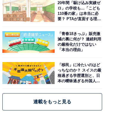
20年間「駆け込み実績ゼ
ロ」の学校も…「こども
110番の家」は本当に必
要？ PTAが直面する理想
と現実
「青春18きっぷ」販売激
減の裏に何が？ 連続利用
の厳格化だけではない
「本当の理由」
「移民」に冷たいのはど
っちなのか？ スイスの厳
格過ぎる学歴選別と、日
本の曖昧過ぎる外国人政
策
連載をもっと見る