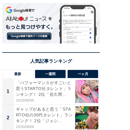
最新
一週間
一ヶ月
「パフォーマンスがすごいと
「癒し系
思うSTARTO社タレント」ラ
タレント
1
1
ンキング！ 2位「佐久間...
「井ノ原
2026/08/06
2026/08/0
ギャップがあると思う「STA
癒し系だ
RTO社の30代タレント」ラン
の若手
2
2
キング！ 2位「ジェシ...
グ！ 2
2026/08/06
2026/08/0