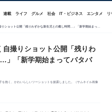
連載
ライフ
グルメ
社会
IT・ビジネス
エンタメ
リ
辻希美、自宅で第5子を抱く自撮りショット公開「残りわずかな新生児との癒し時間…」「新学期始まってバタバタ」
く自撮りショット公開「残りわ
…」「新学期始まってバタバ
。第5子を抱く、かわいらしいツーショットを披露しました。（サムネイル画像