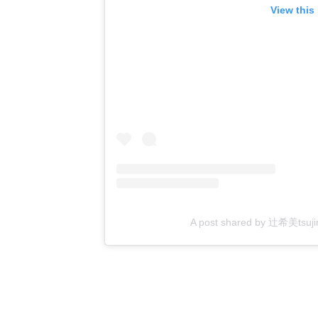
View this
A post shared by 辻希美tsujino