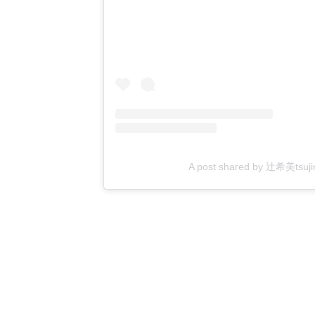
A post shared by 辻希美tsujino