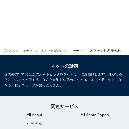
All About ニュース
ネットの話題
「デートしてきたぞ」辻希美＆杉浦太陽の長女・希空、太ももちら見えデートコーデを披露！「幸せな1日」
ネットの話題
国内外のSNSで話題の人＆トピックをタイムリーにお届けします。知ってる
だけでちょっと得する、なんだか楽しい気分になれる、ネット発「知ら（な
きゃ）損」ニュースが盛りだくさん。
関連サービス
All About
All About Japan
イチオシ