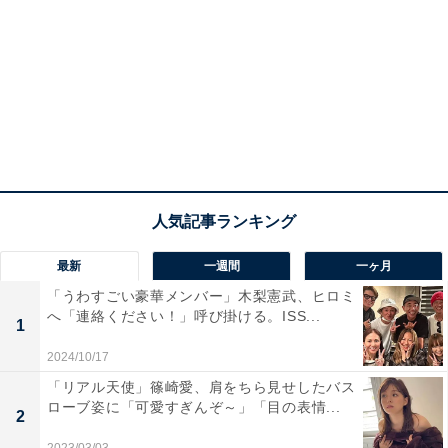
最新
一週間
一ヶ月
「うわすごい豪華メンバー」木梨憲武、ヒロミ
へ「連絡ください！」呼び掛ける。ISS...
1
2024/10/17
「リアル天使」篠崎愛、肩をちら見せしたバス
ローブ姿に「可愛すぎんぞ～」「目の表情...
2