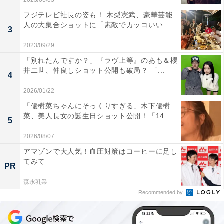
2023/03/03
フジテレビ社長の姿も！ 木梨憲武、豪華芸能
人の大集合ショットに「素敵でカッコいい...
3
2023/09/29
「別れたんですか？」『ラヴ上等』のあも＆櫻
井二世、仲良しショット公開も破局？ 「...
4
2026/01/22
「優樹菜ちゃんにそっくりすぎる」木下優樹
菜、美人長女の誕生日ショット公開！「14...
5
2026/08/07
アマゾンで大人気！血圧対策はコーヒーに足し
てみて
PR
森永乳業
Recommended by