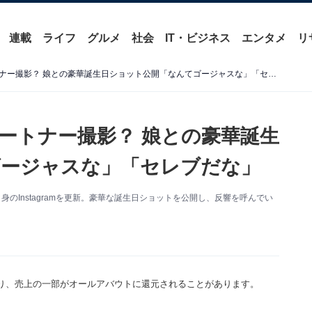
連載
ライフ
グルメ
社会
IT・ビジネス
エンタメ
リ
「素敵な娘さん」紅蘭、パートナー撮影？ 娘との豪華誕生日ショット公開「なんてゴージャスな」「セレブだな」
ートナー撮影？ 娘との豪華誕生
ゴージャスな」「セレブだな」
のInstagramを更新。豪華な誕生日ショットを公開し、反響を呼んでい
り、売上の一部がオールアバウトに還元されることがあります。