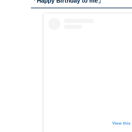
「Happy Birthday to me」
View this