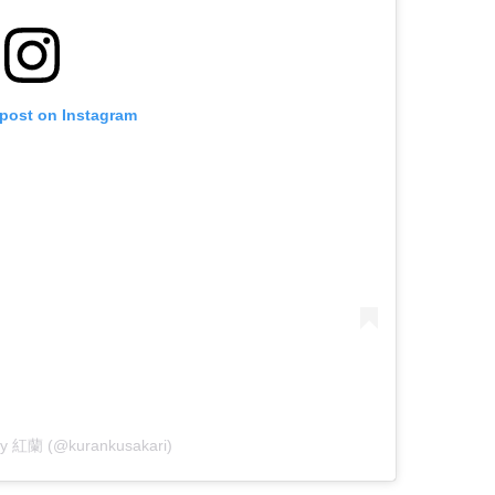
 post on Instagram
 by 紅蘭 (@kurankusakari)