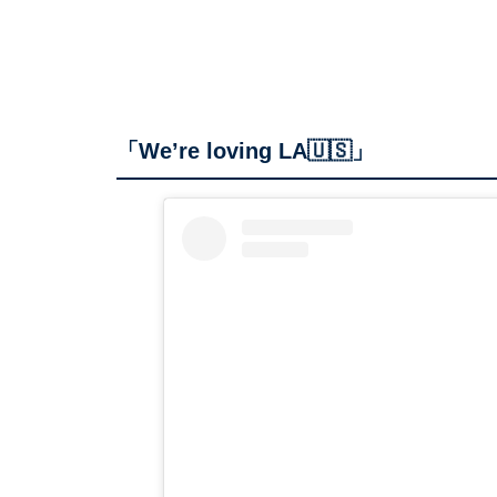
「We’re loving LA🇺🇸」