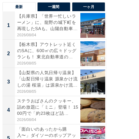
最新
一週間
一ヶ月
【兵庫県】「世界一忙しいラ
「気に
ーメン」に、龍野の城下町を
る〜」3
1
1
再現したSAも。山陽自動車
バー」
道...
好...
2026/08/04
2026/07/3
【栃木県】アウトレット近く
【三重
のSAに、600㎡の広々ドッグ
「鈴鹿天
2
2
ランも！ 東北自動車道の...
は100
2026/08/05
2026/08/0
【山梨県の人気日帰り温泉】
「ミニオ
「山梨日帰り温泉 源泉かけ流
ッグ！ 
3
3
しの湯 桜湯」は源泉かけ流...
ど、夏限
2026/08/05
2026/08/0
ステラおばさんのクッキー、
ステラ
詰め放題に「ミニ」登場！ 15
詰め放題
4
4
00円で「約23枚ほど詰...
00円で「
2026/08/04
2026/08/0
「面白いのあったから購
【埼玉
入〜」ダイソーのポップアッ
「行田天
5
5