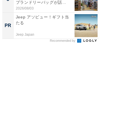
プランドリーバッグが話
は和の
題。“さま...
が...
2026/08/03
2026/08/0
Jeep アソビュー！ギフト当
みずほ×
たる
創出
PR
PR
Jeep Japan
Blue Lab
Recommended by