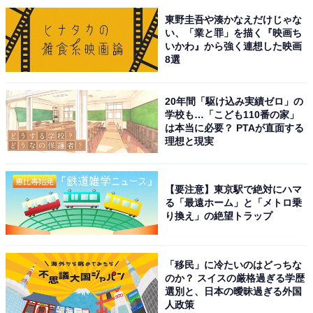
東野圭吾や湊かなえだけじゃな
い、「業と罪」を描く『映画ち
いかわ』から強く連想した映画
8選
20年間「駆け込み実績ゼロ」の
学校も…「こども110番の家」
は本当に必要？ PTAが直面する
理想と現実
こちらもおすすめ
旅の目的地にしたいと思う「宮城県の道の駅」
【要注意】東京駅で絶対にハマ
ランキング！ 2位「大谷海岸」、1位は？
る「最遠ホーム」と「メトロ乗
【2025年調査】
り換え」の絶望トラップ
「移民」に冷たいのはどっちな
のか？ スイスの厳格過ぎる学歴
選別と、日本の曖昧過ぎる外国
人政策