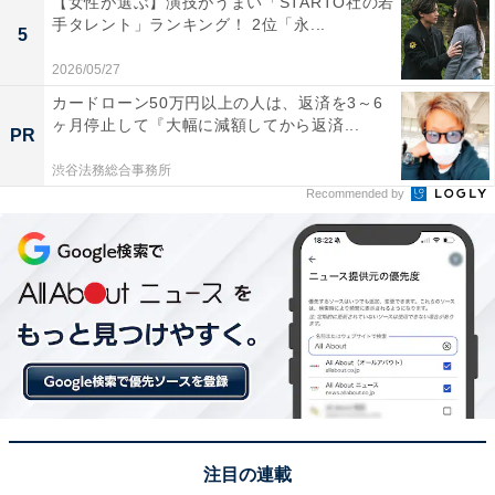
【女性が選ぶ】演技がうまい「STARTO社の若
手タレント」ランキング！ 2位「永...
5
この記事の筆者：坂上 恵
All About ニュースの編集者。オールアバウトに入社後、
2026/05/27
SNSトレンドにフォーカスした記事執筆やSEOライティ
カードローン50万円以上の人は、返済を3～6
ヶ月停止して『大幅に減額してから返済...
ングの経験を経て、のちにAll About ニュースチームのメ
PR
ンバーに参入。現在は旅行・カルチャー・エンタメなど
渋谷法務総合事務所
を中心に企画編集を担当。東京都出身。居酒屋巡りとス
Recommended by
ポーツ観戦が生きがい。
次ページ
6位までのランキング結果を見る
注目の連載