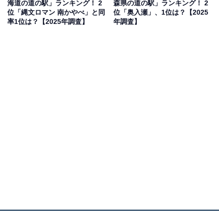
海道の道の駅」ランキング！ 2
森県の道の駅」ランキング！ 2
位「縄文ロマン 南かやべ」と同
位「奥入瀬」、1位は？【2025
率1位は？【2025年調査】
年調査】
1位：天童温泉（天童市）／60票
1位に輝いたのは、将棋の駒の生産地としても有名な天
童市にある「道の駅 天童温泉」。天然温泉の足湯や観光