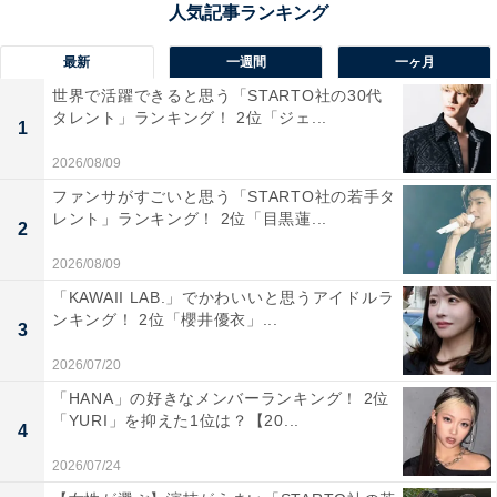
案内所、特産品の販売所などがそろっており、観光客に
とってうれしい休憩スポットです。近隣には温泉宿も多
最新
一週間
一ヶ月
く、湯巡りの拠点としても人気があります。
世界で活躍できると思う「STARTO社の30代
タレント」ランキング！ 2位「ジェ...
1
回答者からは「産直コーナーや飲食コーナー、広い公園
2026/08/09
に足湯もある充実した道の駅で、足湯駒の湯は源泉かけ
ファンサがすごいと思う「STARTO社の若手タ
流しで、気軽に温泉を楽しめ、駒の湯という名前から連
レント」ランキング！ 2位「目黒蓮...
2
想されるとおり、将棋の形をしていて、ここでも将棋の
2026/08/09
まち天童を感じられるからです」（60代男性／愛知
「KAWAII LAB.」でかわいいと思うアイドルラ
県）、「将棋で有名、3月のライオンに出てきたから」
ンキング！ 2位「櫻井優衣」...
3
（40代女性／熊本県）、「日本一の生産量を誇る将棋駒
とラ・フランスを満喫することができるから」（40代男
2026/07/20
性／神奈川県）といった声が集まりました。
「HANA」の好きなメンバーランキング！ 2位
「YURI」を抑えた1位は？【20...
4
2026/07/24
※回答者からのコメントは原文ママです