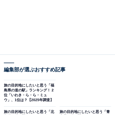
ご当地グルメや、地元の特産品が楽しめる観光拠点で
す。地元エリアのさまざまな施設やお店のお得なクーポ
ンがゲットできたり、観光コンシェルジュがいる観光案
内所があったりと観光客に寄り添うスポットになってい
ます。ほかにも米沢牛メニューが充実しているフードコ
ートや直売所も充実しています。
回答者からは「米沢牛をはじめとするご当地グルメと雄
大な吾妻連峰の景観を同時に楽しめるからです」（40代
女性／埼玉県）、「旅行した時に一度いったことがあ
編集部が選ぶおすすめ記事
り、お土産がたくさん置いてあったのでまた行きたいで
す」（20代女性／大阪府）、「物産品、店舗数が豊富で
旅の目的地にしたいと思う「福
島県の道の駅」ランキング！ 2
充実しているようなので買い物を楽しめそうだからで
位「いわき・ら・ら・ミュ
す」（40代女性／青森県）、「道の駅自体が綺麗で、米
ウ」、1位は？【2025年調査】
沢牛などが食べれたりして好きだから」（30代女性／兵
旅の目的地にしたいと思う「北
旅の目的地にしたいと思う「青
庫県）といった声が集まりました。