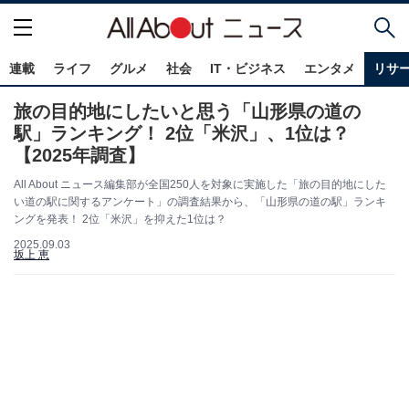
連載
ライフ
グルメ
社会
IT・ビジネス
エンタメ
リサ
旅の目的地にしたいと思う「山形県の道の
駅」ランキング！ 2位「米沢」、1位は？
【2025年調査】
All About ニュース編集部が全国250人を対象に実施した「旅の目的地にした
い道の駅に関するアンケート」の調査結果から、「山形県の道の駅」ランキ
ングを発表！ 2位「米沢」を抑えた1位は？
2025.09.03
坂上 恵